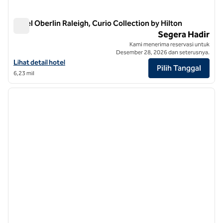
Hotel Oberlin Raleigh, Curio Collection by Hilton
Hotel Oberlin Raleigh, Curio Collection by Hilton
Segera Hadir
Kami menerima reservasi untuk
Desember 28, 2026 dan seterusnya.
Lihat detail hotel untuk Oberlin Hotel Raleigh, Curio Collection by Hil
Lihat detail hotel
Pilih Tanggal
6,23 mil
1
/
12
gambar sebelumnya
gambar
1 dari 12