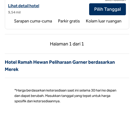
Lihat detail hotel untuk Hampton Inn & Suites Raleigh Cary Lenovo 
Lihat detail hotel
Pilih Tanggal
9,54 mil
Sarapan cuma-cuma
Parkir gratis
Kolam luar ruangan
Halaman Sebelumnya, 1 dari 1
Halaman Berikutnya,
Halaman
1 dari 1
Halaman 1 dari 1
Hotel Ramah Hewan Peliharaan Garner berdasarkan
Merek
*Harga berdasarkan ketersediaan saat ini selama 30 hari ke depan
dan dapat berubah. Masukkan tanggal yang tepat untuk harga
spesifik dan ketersediaannya.