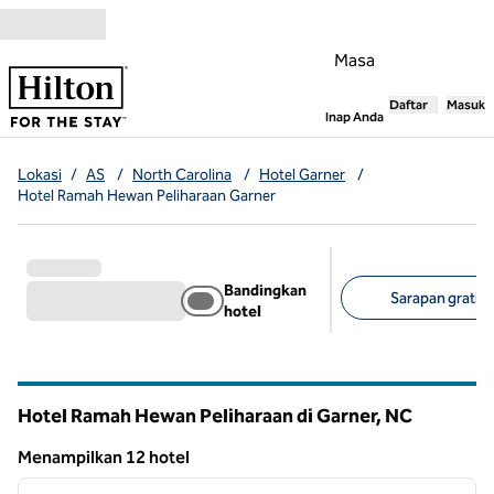
Lompati ke Konten
Masa
Daftar
Masuk
,
Membuka tab
Inap Anda
Lokasi
/
AS
/
North Carolina
/
Hotel Garner
/
Hotel Ramah Hewan Peliharaan Garner
Bandingkan
Sarapan gratis 
hotel
Filter yang disarank
Hotel Ramah Hewan Peliharaan di Garner,
NC
North Carolina
Menampilkan 12 hotel
Menampilkan 12 hotel