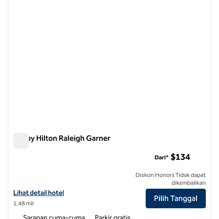
Tru by Hilton Raleigh Garner
Tru by Hilton Raleigh Garner
$134
Dari*
Diskon Honors Tidak dapat
dikembalikan
Lihat detail hotel untuk Tru by Hilton Raleigh Garner
Lihat detail hotel
Pilih Tanggal
1,48 mil
Sarapan cuma-cuma
Parkir gratis