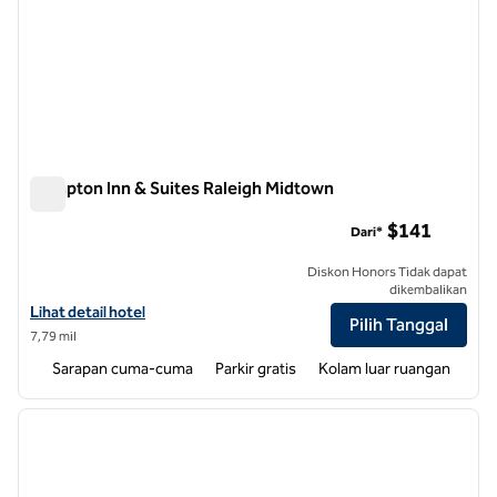
Hampton Inn & Suites Raleigh Midtown
Hampton Inn & Suites Raleigh Midtown
$141
Dari*
Diskon Honors Tidak dapat
dikembalikan
Lihat detail hotel untuk Hampton Inn & Suites Raleigh Midtown
Lihat detail hotel
Pilih Tanggal
7,79 mil
Sarapan cuma-cuma
Parkir gratis
Kolam luar ruangan
1
/
12
gambar sebelumnya
gambar
1 dari 12