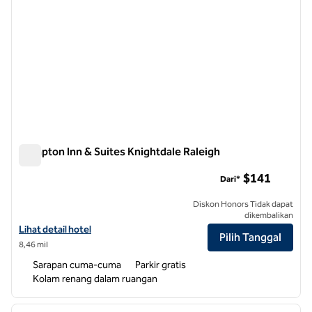
Hampton Inn & Suites Knightdale Raleigh
Hampton Inn & Suites Knightdale Raleigh
$141
Dari*
Diskon Honors Tidak dapat
dikembalikan
Lihat detail hotel untuk Hampton Inn & Suites Knightdale Raleigh
Lihat detail hotel
Pilih Tanggal
8,46 mil
Sarapan cuma-cuma
Parkir gratis
Kolam renang dalam ruangan
1
/
12
gambar sebelumnya
gambar
1 dari 12