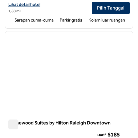
Lihat detail hotel untuk Hampton Inn Raleigh/Garner
Lihat detail hotel
Pilih Tanggal
1,80 mil
Sarapan cuma-cuma
Parkir gratis
Kolam luar ruangan
1
/
12
gambar sebelumnya
gambar
1 dari 12
Homewood Suites by Hilton Raleigh Downtown
Homewood Suites by Hilton Raleigh Downtown
$185
Dari*