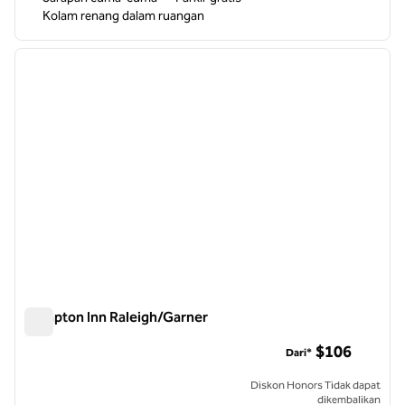
Kolam renang dalam ruangan
1
/
12
gambar sebelumnya
gambar
1 dari 12
Hampton Inn Raleigh/Garner
Hampton Inn Raleigh/Garner
$106
Dari*
Diskon Honors Tidak dapat
dikembalikan