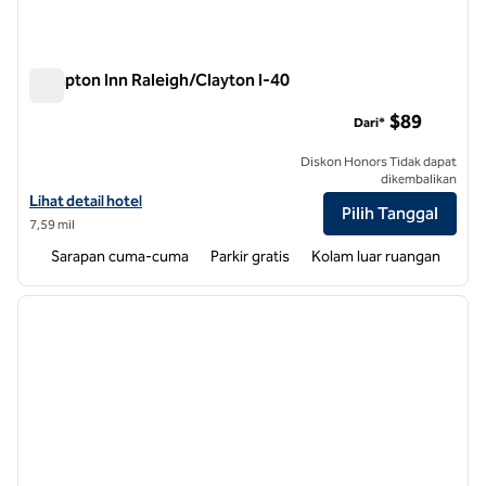
Hampton Inn Raleigh/Clayton I-40
Hampton Inn Raleigh/Clayton I-40
$89
Dari*
Diskon Honors Tidak dapat
dikembalikan
Lihat detail hotel untuk Hampton Inn Raleigh/Clayton I-40
Lihat detail hotel
Pilih Tanggal
7,59 mil
Sarapan cuma-cuma
Parkir gratis
Kolam luar ruangan
1
/
12
gambar sebelumnya
gambar
1 dari 12