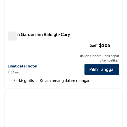
Hilton Garden Inn Raleigh-Cary
Hilton Garden Inn Raleigh-Cary
$105
Dari*
Diskon Honors Tidak dapat
dikembalikan
Lihat detail hotel untuk Hilton Garden Inn Raleigh-Cary
Lihat detail hotel
Pilih Tanggal
7,64 mil
Parkir gratis
Kolam renang dalam ruangan
1
/
12
gambar sebelumnya
gambar
1 dari 12