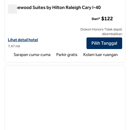
Homewood Suites by Hilton Raleigh Cary I-40
Homewood Suites by Hilton Raleigh Cary I-40
$122
Dari*
Diskon Honors Tidak dapat
dikembalikan
Lihat detail hotel untuk Homewood Suites by Hilton Raleigh Cary I-4
Lihat detail hotel
Pilih Tanggal
7,47 mil
Sarapan cuma-cuma
Parkir gratis
Kolam luar ruangan
1
/
12
gambar sebelumnya
gambar
1 dari 12