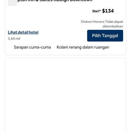
Hampton Inn & Suites Raleigh Downtown
$134
Dari*
Diskon Honors Tidak dapat
dikembalikan
Lihat detail hotel untuk Hampton Inn & Suites Raleigh Downtown
Lihat detail hotel
Pilih Tanggal
5,69 mil
Sarapan cuma-cuma
Kolam renang dalam ruangan
1
/
12
gambar sebelumnya
gambar
1 dari 12