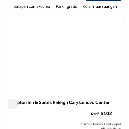
Sarapan cuma-cuma
Parkir gratis
Kolam luar ruangan
1
/
12
gambar sebelumnya
gambar
1 dari 12
Hampton Inn & Suites Raleigh Cary Lenovo Center
Hampton Inn & Suites Raleigh Cary Lenovo Center
$102
Dari*
Diskon Honors Tidak dapat
dikembalikan