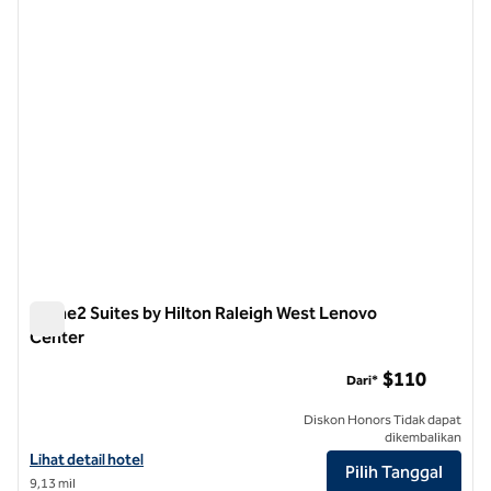
Home2 Suites by Hilton Raleigh West Lenovo
Center
Home2 Suites by Hilton Raleigh West Lenovo Center
$110
Dari*
Diskon Honors Tidak dapat
dikembalikan
Lihat detail hotel untuk Home2 Suites by Hilton Raleigh West Lenov
Lihat detail hotel
Pilih Tanggal
9,13 mil