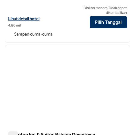
Diskon Honors Tidak dapat
dikembalikan
Lihat detail hotel untuk Homewood Suites by Hilton Raleigh Downt
Lihat detail hotel
Pilih Tanggal
4,86 mil
Sarapan cuma-cuma
1
/
12
gambar sebelumnya
gambar
1 dari 12
Hampton Inn & Suites Raleigh Downtown