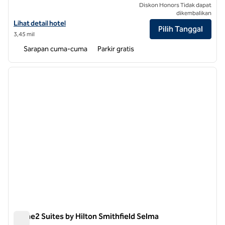
Diskon Honors Tidak dapat
dikembalikan
Lihat detail hotel untuk Homewood Suites by Hilton Goldsboro
Lihat detail hotel
Pilih Tanggal
3,45 mil
Sarapan cuma-cuma
Parkir gratis
1
/
14
gambar sebelumnya
gambar
1 dari 14
Home2 Suites by Hilton Smithfield Selma