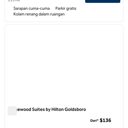
Sarapan cuma-cuma
Parkir gratis
Kolam renang dalam ruangan
1
/
12
gambar sebelumnya
gambar
1 dari 12
Homewood Suites by Hilton Goldsboro
Homewood Suites by Hilton Goldsboro
$136
Dari*