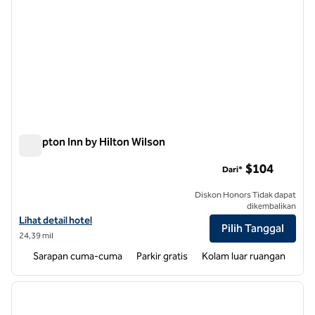
Hampton Inn by Hilton Wilson
Hampton Inn by Hilton Wilson
$104
Dari*
Diskon Honors Tidak dapat
dikembalikan
Lihat detail hotel untuk Hampton Inn by Hilton Wilson
Lihat detail hotel
Pilih Tanggal
24,39 mil
Sarapan cuma-cuma
Parkir gratis
Kolam luar ruangan
1
/
12
gambar sebelumnya
gambar
1 dari 12