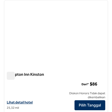
gambar sebelumnya
gambar
1 dari 12
Hampton Inn Kinston
Hampton Inn Kinston
$86
Dari*
Diskon Honors Tidak dapat
dikembalikan
Lihat detail hotel untuk Hampton Inn Kinston
Lihat detail hotel
Pilih Tanggal
25,32 mil