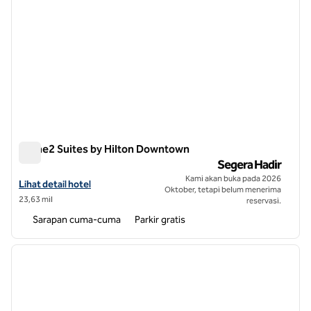
Home2 Suites by Hilton Downtown
Home2 Suites by Hilton Downtown
Segera Hadir
Kami akan buka pada 2026
Lihat detail hotel untuk Home2 Suites by Hilton Wilson Downtown
Lihat detail hotel
Oktober, tetapi belum menerima
23,63 mil
reservasi.
Sarapan cuma-cuma
Parkir gratis
1
/
12
gambar sebelumnya
gambar
1 dari 12