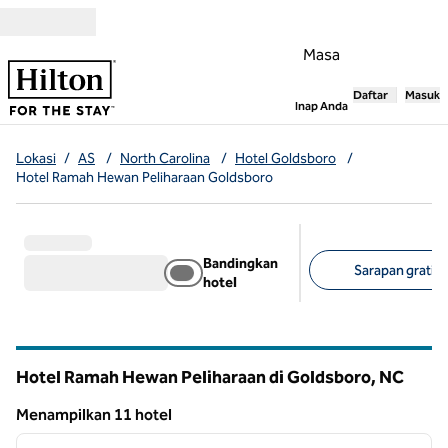
Lompati ke Konten
Masa
Daftar
Masuk
,
Membuka tab
Inap Anda
Lokasi
/
AS
/
North Carolina
/
Hotel Goldsboro
/
Hotel Ramah Hewan Peliharaan Goldsboro
Bandingkan
Sarapan gratis 
hotel
Filter yang disarank
Hotel Ramah Hewan Peliharaan di Goldsboro,
NC
North Carolina
Menampilkan 11 hotel
1
/
12
Menampilkan 11 hotel
gambar sebelumnya
gambar
1 dari 12