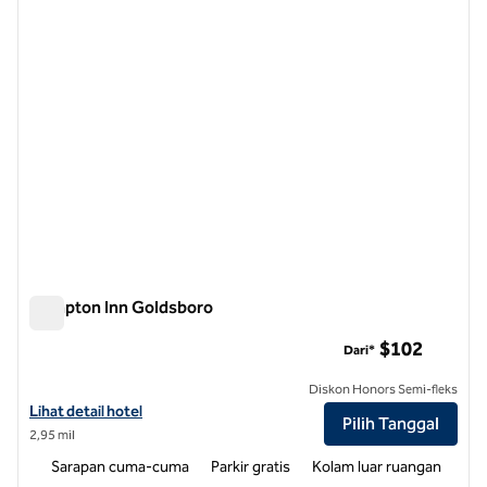
Hampton Inn Goldsboro
Hampton Inn Goldsboro
$102
Dari*
Diskon Honors Semi-fleks
Lihat detail hotel untuk Hampton Inn Goldsboro
Lihat detail hotel
Pilih Tanggal
2,95 mil
Sarapan cuma-cuma
Parkir gratis
Kolam luar ruangan