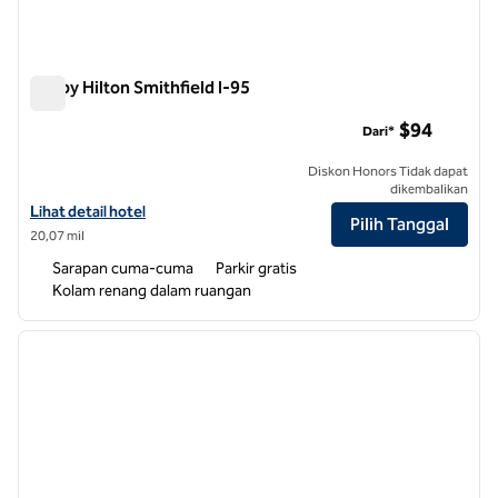
Tru by Hilton Smithfield I-95
Tru by Hilton Smithfield I-95
$94
Dari*
Diskon Honors Tidak dapat
dikembalikan
Lihat detail hotel untuk Tru by Hilton Smithfield I-95
Lihat detail hotel
Pilih Tanggal
20,07 mil
Sarapan cuma-cuma
Parkir gratis
Kolam renang dalam ruangan
1
/
12
gambar sebelumnya
gambar
1 dari 12