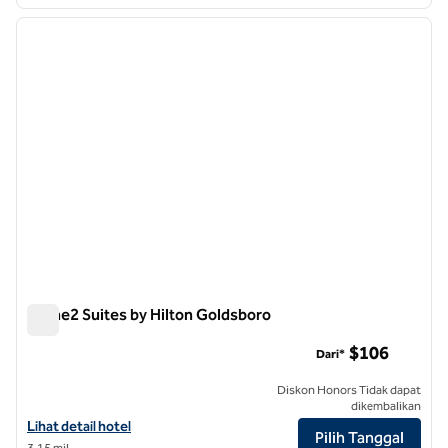
1
/
6
gambar sebelumnya
gambar
1 dari 6
Home2 Suites by Hilton Goldsboro
Home2 Suites by Hilton Goldsboro
$106
Dari*
Diskon Honors Tidak dapat
dikembalikan
Lihat detail hotel untuk Home2 Suites by Hilton Goldsboro
Lihat detail hotel
Pilih Tanggal
3,15 mil