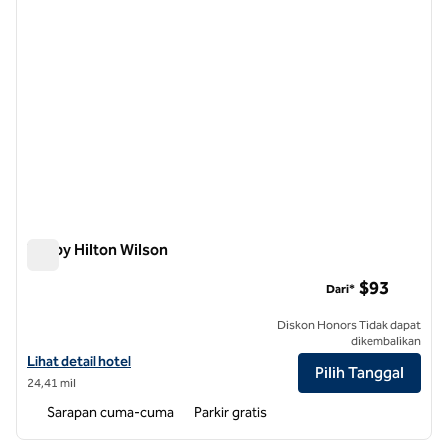
Tru by Hilton Wilson
Tru by Hilton Wilson
$93
Dari*
Diskon Honors Tidak dapat
dikembalikan
Lihat detail hotel untuk Tru by Hilton Wilson
Lihat detail hotel
Pilih Tanggal
24,41 mil
Sarapan cuma-cuma
Parkir gratis
1
/
12