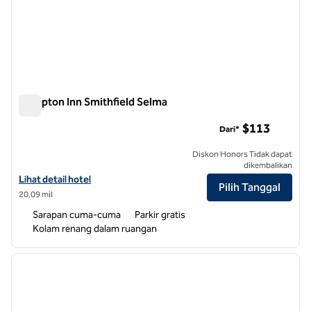
Hampton Inn Smithfield Selma
Hampton Inn Smithfield Selma
$113
Dari*
Diskon Honors Tidak dapat
dikembalikan
Lihat detail hotel untuk Hampton Inn Smithfield Selma
Lihat detail hotel
Pilih Tanggal
20,09 mil
Sarapan cuma-cuma
Parkir gratis
Kolam renang dalam ruangan
1
/
7
gambar sebelumnya
gambar
1 dari 7