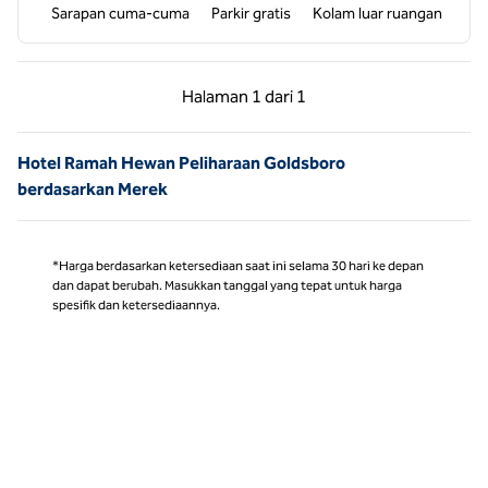
Sarapan cuma-cuma
Parkir gratis
Kolam luar ruangan
Halaman Sebelumnya, 1 dari 1
Halaman Berikutnya,
Halaman
1 dari 1
Halaman 1 dari 1
Hotel Ramah Hewan Peliharaan Goldsboro
berdasarkan Merek
*Harga berdasarkan ketersediaan saat ini selama 30 hari ke depan
dan dapat berubah. Masukkan tanggal yang tepat untuk harga
spesifik dan ketersediaannya.