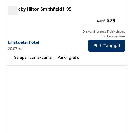
Spark by Hilton Smithfield I-95
Spark by Hilton Smithfield I-95
$79
Dari*
Diskon Honors Tidak dapat
dikembalikan
Lihat detail hotel untuk Spark by Hilton Smithfield I-95
Lihat detail hotel
Pilih Tanggal
20,07 mil
Sarapan cuma-cuma
Parkir gratis
1
/
12
gambar sebelumnya
gambar
1 dari 12