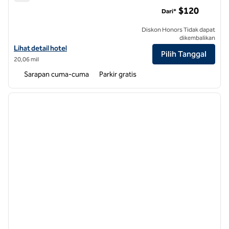
Home2 Suites by Hilton Smithfield Selma
$120
Dari*
Diskon Honors Tidak dapat
dikembalikan
Lihat detail hotel untuk Home2 Suites by Hilton Smithfield Selma
Lihat detail hotel
Pilih Tanggal
20,06 mil
Sarapan cuma-cuma
Parkir gratis
1
/
12
gambar sebelumnya
gambar
1 dari 12