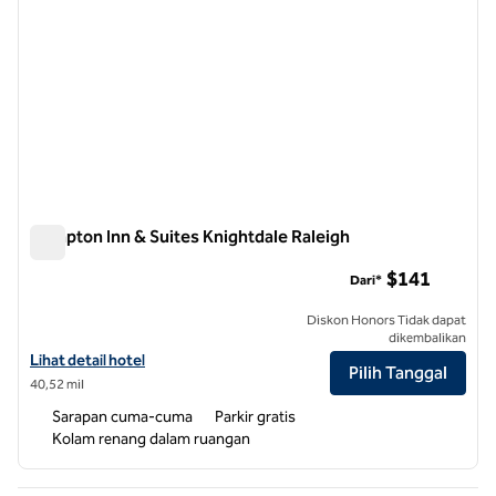
Hampton Inn & Suites Knightdale Raleigh
Hampton Inn & Suites Knightdale Raleigh
$141
Dari*
Diskon Honors Tidak dapat
dikembalikan
Lihat detail hotel untuk Hampton Inn & Suites Knightdale Raleigh
Lihat detail hotel
Pilih Tanggal
40,52 mil
Sarapan cuma-cuma
Parkir gratis
Kolam renang dalam ruangan