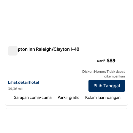
Hampton Inn Raleigh/Clayton I-40
Hampton Inn Raleigh/Clayton I-40
$89
Dari*
Diskon Honors Tidak dapat
dikembalikan
Lihat detail hotel untuk Hampton Inn Raleigh/Clayton I-40
Lihat detail hotel
Pilih Tanggal
35,36 mil
Sarapan cuma-cuma
Parkir gratis
Kolam luar ruangan
1
/
12
gambar sebelumnya
gambar
1 dari 12