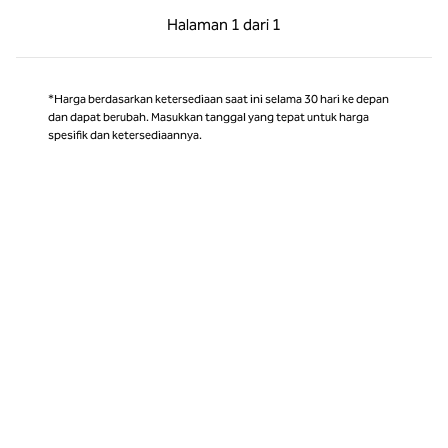
Halaman Sebelumnya, 1 dari 1
Halaman Berikutnya,
Halaman
1 dari 1
Halaman 1 dari 1
*Harga berdasarkan ketersediaan saat ini selama 30 hari ke depan
dan dapat berubah. Masukkan tanggal yang tepat untuk harga
spesifik dan ketersediaannya.