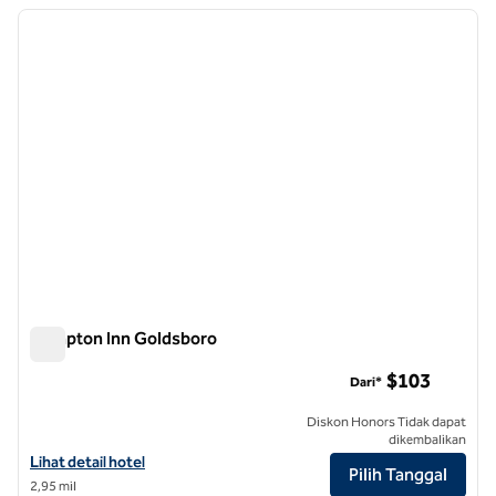
Menampilkan 8 hotel
gambar sebelumnya
gambar
1 dari 12
Hampton Inn Goldsboro
Hampton Inn Goldsboro
$103
Dari*
Diskon Honors Tidak dapat
dikembalikan
Lihat detail hotel untuk Hampton Inn Goldsboro
Lihat detail hotel
Pilih Tanggal
2,95 mil