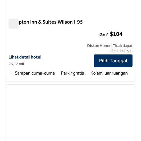
Hampton Inn & Suites Wilson I-95
Hampton Inn & Suites Wilson I-95
$104
Dari*
Diskon Honors Tidak dapat
dikembalikan
Lihat detail hotel untuk Hampton Inn & Suites Wilson I-95
Lihat detail hotel
Pilih Tanggal
26,12 mil
Sarapan cuma-cuma
Parkir gratis
Kolam luar ruangan
1
/
12
gambar sebelumnya
gambar
1 dari 12