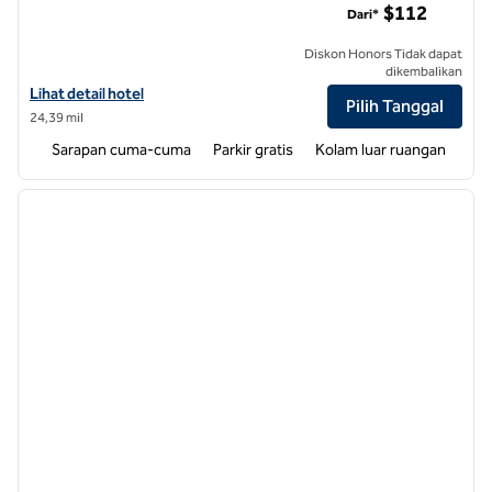
$112
Dari*
Diskon Honors Tidak dapat
dikembalikan
Lihat detail hotel untuk Hampton Inn by Hilton Wilson
Lihat detail hotel
Pilih Tanggal
24,39 mil
Sarapan cuma-cuma
Parkir gratis
Kolam luar ruangan
1
/
12
gambar sebelumnya
gambar
1 dari 12