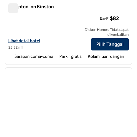
Hampton Inn Kinston
Hampton Inn Kinston
$82
Dari*
Diskon Honors Tidak dapat
dikembalikan
Lihat detail hotel untuk Hampton Inn Kinston
Lihat detail hotel
Pilih Tanggal
25,32 mil
Sarapan cuma-cuma
Parkir gratis
Kolam luar ruangan
1
/
12
gambar sebelumnya
gambar
1 dari 12