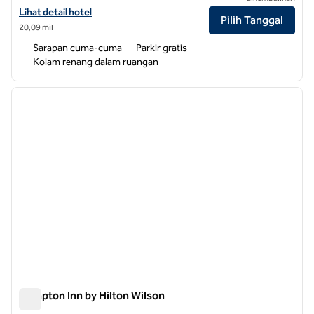
Lihat detail hotel untuk Hampton Inn Smithfield Selma
Lihat detail hotel
Pilih Tanggal
20,09 mil
Sarapan cuma-cuma
Parkir gratis
Kolam renang dalam ruangan
1
/
12
gambar sebelumnya
gambar
1 dari 12
Hampton Inn by Hilton Wilson
Hampton Inn by Hilton Wilson