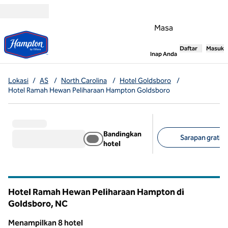
Lompati ke Konten
Masa
Daftar
Masuk
,
Membuka tab
Inap Anda
Lokasi
/
AS
/
North Carolina
/
Hotel Goldsboro
/
Hotel Ramah Hewan Peliharaan Hampton Goldsboro
Bandingkan
Sarapan gratis (
hotel
Filter yang disarank
Hotel Ramah Hewan Peliharaan Hampton di
Goldsboro,
NC
North Carolina
Menampilkan 8 hotel
1
/
12