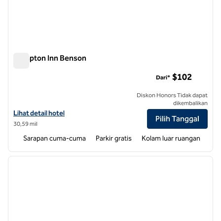
Hampton Inn Benson
Hampton Inn Benson
$102
Dari*
Diskon Honors Tidak dapat
dikembalikan
Lihat detail hotel untuk Hampton Inn Benson
Lihat detail hotel
Pilih Tanggal
30,59 mil
Sarapan cuma-cuma
Parkir gratis
Kolam luar ruangan
1
/
12
gambar sebelumnya
gambar
1 dari 12