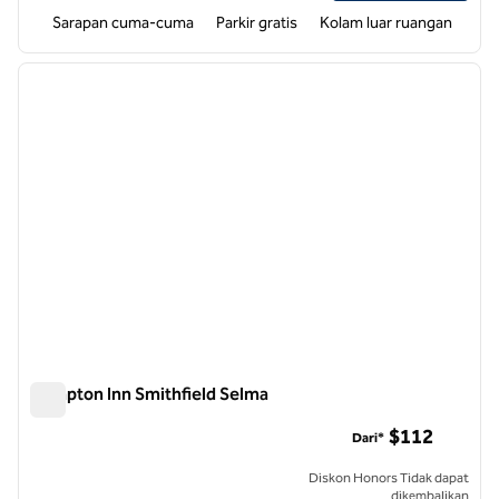
Sarapan cuma-cuma
Parkir gratis
Kolam luar ruangan
1
/
12
gambar sebelumnya
gambar
1 dari 12
Hampton Inn Smithfield Selma
Hampton Inn Smithfield Selma
$112
Dari*
Diskon Honors Tidak dapat
dikembalikan