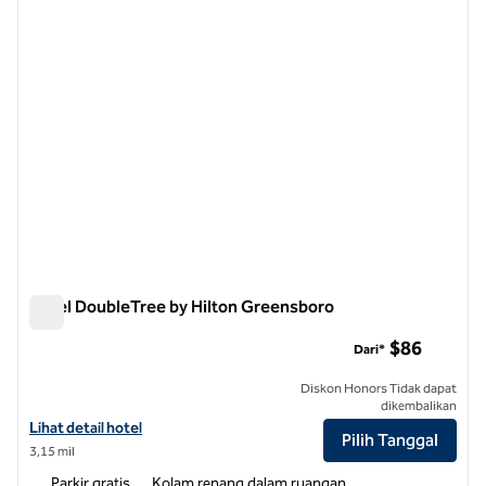
Hotel DoubleTree by Hilton Greensboro
Hotel DoubleTree by Hilton Greensboro
$86
Dari*
Diskon Honors Tidak dapat
dikembalikan
Lihat detail hotel untuk Hotel DoubleTree by Hilton Greensboro
Lihat detail hotel
Pilih Tanggal
3,15 mil
Parkir gratis
Kolam renang dalam ruangan