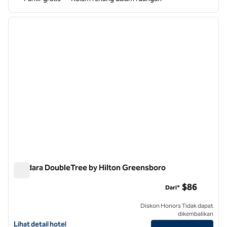
1
/
12
gambar sebelumnya
gambar
1 dari 12
Bandara DoubleTree by Hilton Greensboro
Bandara DoubleTree by Hilton Greensboro
$86
Dari*
Diskon Honors Tidak dapat
dikembalikan
Lihat perincian hotel untuk Bandara DoubleTree by Hilton Greensbor
Lihat detail hotel