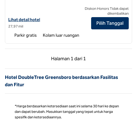
Diskon Honors Tidak dapat
dikembalikan
Lihat detail hotel untuk DoubleTree by Hilton Hotel Winston Salem - 
Lihat detail hotel
Pilih Tanggal
27,97 mil
Parkir gratis
Kolam luar ruangan
Halaman Sebelumnya, 1 dari 1
Halaman Berikutnya,
Halaman
1 dari 1
Halaman 1 dari 1
Hotel DoubleTree Greensboro berdasarkan Fasilitas
dan Fitur
*Harga berdasarkan ketersediaan saat ini selama 30 hari ke depan
dan dapat berubah. Masukkan tanggal yang tepat untuk harga
spesifik dan ketersediaannya.