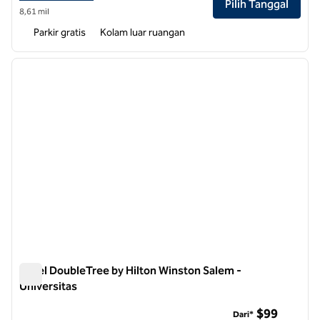
Pilih Tanggal
8,61 mil
Parkir gratis
Kolam luar ruangan
1
/
12
gambar sebelumnya
gambar
1 dari 12
Hotel DoubleTree by Hilton Winston Salem -
Universitas
Hotel DoubleTree by Hilton Winston Salem - Universitas
$99
Dari*