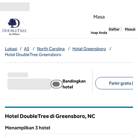
Lompati ke Konten
Masa
Daftar
Masuk
,
Membuka tab
Inap Anda
Lokasi
/
AS
/
North Carolina
/
Hotel Greensboro
/
Hotel DoubleTree Greensboro
Bandingkan
Parkir gratis (3)
hotel
Filter yang disarank
Hotel DoubleTree di Greensboro,
NC
North Carolina
Menampilkan 3 hotel
1
/
12
Menampilkan 3 hotel
gambar sebelumnya
gambar
1 dari 12