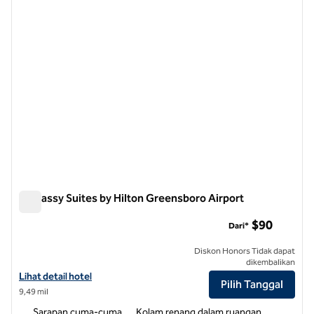
Embassy Suites by Hilton Greensboro Airport
Embassy Suites by Hilton Greensboro Airport
$90
Dari*
Diskon Honors Tidak dapat
dikembalikan
Lihat detail hotel untuk Embassy Suites by Hilton Greensboro Airpor
Lihat detail hotel
Pilih Tanggal
9,49 mil
Sarapan cuma-cuma
Kolam renang dalam ruangan