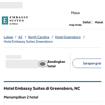
Lompati ke Konten
Masa
Daftar
Masuk
,
Membuka tab
Inap Anda
Lokasi
/
AS
/
North Carolina
/
Hotel Greensboro
/
Hotel Embassy Suites Greensboro
Bandingkan
Sarapan gratis (
hotel
Filter yang disarank
Hotel Embassy Suites di Greensboro,
NC
North Carolina
Menampilkan 2 hotel
1
/
12
Menampilkan 2 hotel
gambar sebelumnya
gambar
1 dari 12