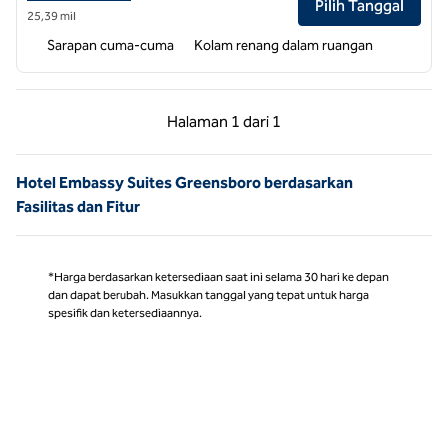
Pilih Tanggal
25,39 mil
Sarapan cuma-cuma
Kolam renang dalam ruangan
Halaman Sebelumnya, 1 dari 1
Halaman Berikutnya,
Halaman
1 dari 1
Halaman 1 dari 1
Hotel Embassy Suites Greensboro berdasarkan
Fasilitas dan Fitur
*Harga berdasarkan ketersediaan saat ini selama 30 hari ke depan
dan dapat berubah. Masukkan tanggal yang tepat untuk harga
spesifik dan ketersediaannya.