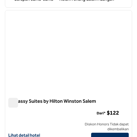
1
/
12
gambar sebelumnya
gambar
1 dari 12
Embassy Suites by Hilton Winston Salem
Embassy Suites by Hilton Winston Salem
$122
Dari*
Diskon Honors Tidak dapat
dikembalikan
Lihat detail hotel untuk Embassy Suites by Hilton Winston Salem
Lihat detail hotel