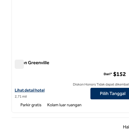
Hilton Greenville
Hilton Greenville
$152
Dari*
Diskon Honors Tidak dapat dikembal
Lihat detail hotel untuk Hilton Greenville
Lihat detail hotel
Pilih Tanggal
2,71 mil
Parkir gratis
Kolam luar ruangan
Halaman
Ha