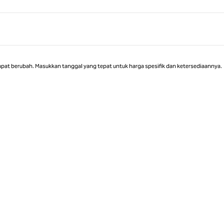
Halaman 1 dari 1
apat berubah. Masukkan tanggal yang tepat untuk harga spesifik dan ketersediaannya.