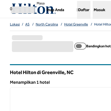
Lompati ke Konten
,
Membuka tab baru
Masa
0
Inap Anda
Daftar
Masuk
Lokasi
/
AS
/
North Carolina
/
Hotel Greenville
/
Hotel Hilto
Bandingkan hot
Hotel Hilton di Greenville,
NC
North Carolina
Menampilkan 1 hotel
1
Menampilkan 1 hotel
gambar sebelumnya
1 dari 12