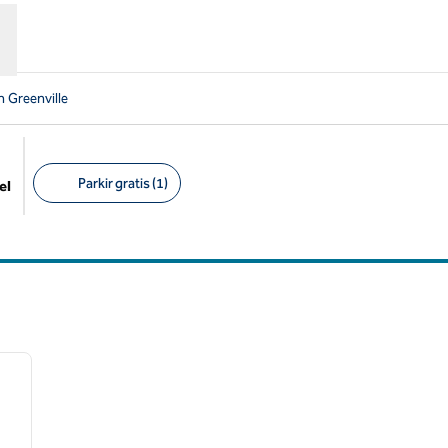
n Greenville
Parkir gratis (1)
el
Filter yang disarankan
/
12
gambar berikutnya