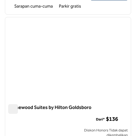
Sarapan cuma-cuma
Parkir gratis
1
/
12
gambar sebelumnya
gambar
1 dari 12
Homewood Suites by Hilton Goldsboro
Homewood Suites by Hilton Goldsboro
$136
Dari*
Diskon Honors Tidak dapat
dikembalikan