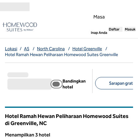
Lompati ke Konten
Masa
Daftar
Masuk
,
Membuka tab
Inap Anda
Lokasi
/
AS
/
North Carolina
/
Hotel Greenville
/
Hotel Ramah Hewan Peliharaan Homewood Suites Greenville
Bandingkan
Sarapan gratis (
hotel
Filter yang disarank
Hotel Ramah Hewan Peliharaan Homewood Suites
di Greenville,
NC
North Carolina
Menampilkan 3 hotel
1
/
12