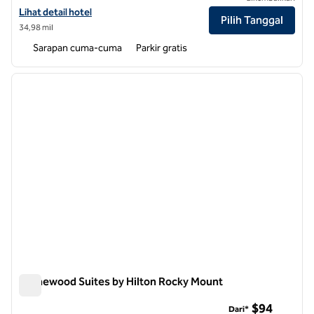
Lihat detail hotel untuk Homewood Suites by Hilton Goldsboro
Lihat detail hotel
Pilih Tanggal
34,98 mil
Sarapan cuma-cuma
Parkir gratis
1
/
12
gambar sebelumnya
gambar
1 dari 12
Homewood Suites by Hilton Rocky Mount
Homewood Suites by Hilton Rocky Mount
$94
Dari*