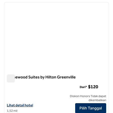
Menampilkan 3 hotel
gambar sebelumnya
gambar
1 dari 12
Homewood Suites by Hilton Greenville
Homewood Suites by Hilton Greenville
$120
Dari*
Diskon Honors Tidak dapat
dikembalikan
Lihat detail hotel untuk Homewood Suites by Hilton Greenville
Lihat detail hotel
Pilih Tanggal
1,52 mil