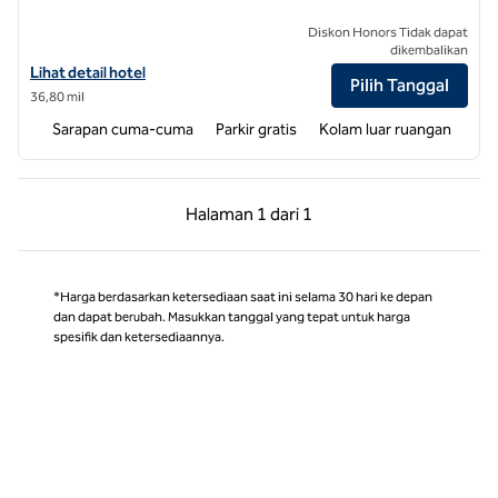
Diskon Honors Tidak dapat
dikembalikan
Lihat detail hotel untuk Homewood Suites by Hilton Rocky Mount
Lihat detail hotel
Pilih Tanggal
36,80 mil
Sarapan cuma-cuma
Parkir gratis
Kolam luar ruangan
Halaman Sebelumnya, 1 dari 1
Halaman Berikutnya,
Halaman
1 dari 1
Halaman 1 dari 1
*Harga berdasarkan ketersediaan saat ini selama 30 hari ke depan
dan dapat berubah. Masukkan tanggal yang tepat untuk harga
spesifik dan ketersediaannya.