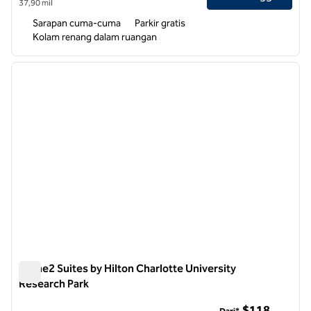
37,90 mil
Sarapan cuma-cuma
Parkir gratis
Kolam renang dalam ruangan
1
/
12
gambar sebelumnya
gambar
1 dari 12
Home2 Suites by Hilton Charlotte University
Research Park
Home2 Suites by Hilton Charlotte University Research Park
$118
Dari*