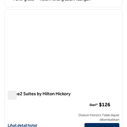
1
/
12
gambar sebelumnya
gambar
1 dari 12
Home2 Suites by Hilton Hickory
Home2 Suites by Hilton Hickory
$126
Dari*
Diskon Honors Tidak dapat
dikembalikan
Lihat detail hotel untuk Home2 Suites by Hilton Hickory
Lihat detail hotel