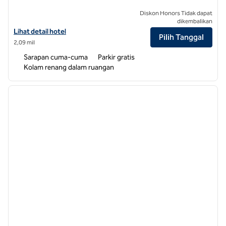
Diskon Honors Tidak dapat
dikembalikan
Lihat detail hotel untuk Hampton Inn Hickory
Lihat detail hotel
Pilih Tanggal
2,09 mil
Sarapan cuma-cuma
Parkir gratis
Kolam renang dalam ruangan
1
/
12
gambar sebelumnya
gambar
1 dari 12