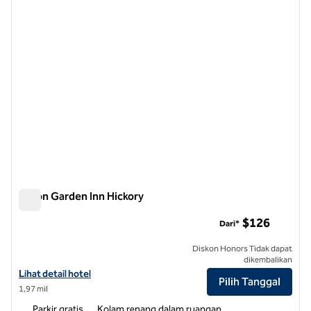
Hilton Garden Inn Hickory
Hilton Garden Inn Hickory
$126
Dari*
Diskon Honors Tidak dapat
dikembalikan
Lihat detail hotel untuk Hilton Garden Inn Hickory
Lihat detail hotel
Pilih Tanggal
1,97 mil
Parkir gratis
Kolam renang dalam ruangan