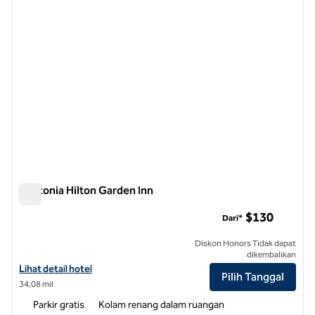
Gastonia Hilton Garden Inn
Gastonia Hilton Garden Inn
$130
Dari*
Diskon Honors Tidak dapat
dikembalikan
Lihat detail hotel untuk Hilton Garden Inn Gastonia
Lihat detail hotel
Pilih Tanggal
34,08 mil
Parkir gratis
Kolam renang dalam ruangan