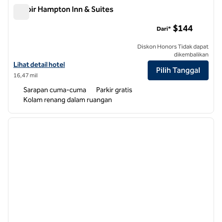
Lenoir Hampton Inn & Suites
Lenoir Hampton Inn & Suites
$144
Dari*
Diskon Honors Tidak dapat
dikembalikan
Lihat detail hotel untuk Hampton Inn & Suites Lenoir
Lihat detail hotel
Pilih Tanggal
16,47 mil
Sarapan cuma-cuma
Parkir gratis
Kolam renang dalam ruangan
1
/
12
gambar sebelumnya
gambar
1 dari 12