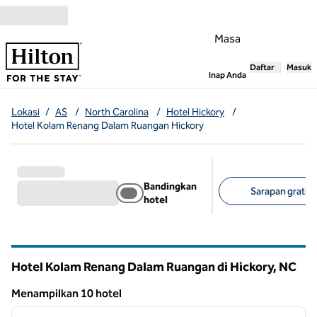
Lompati ke Konten
Masa
Daftar
Masuk
,
Membuka tab
Inap Anda
Lokasi
/
AS
/
North Carolina
/
Hotel Hickory
/
Hotel Kolam Renang Dalam Ruangan Hickory
Bandingkan
Sarapan gratis (
hotel
Filter yang disarank
Hotel Kolam Renang Dalam Ruangan di Hickory,
NC
North Carolina
Menampilkan 10 hotel
1
/
12
Menampilkan 10 hotel
gambar sebelumnya
gambar
1 dari 12