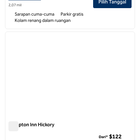
Pilih Tanggal
2,07 mil
Sarapan cuma-cuma
Parkir gratis
Kolam renang dalam ruangan
1
/
12
gambar sebelumnya
gambar
1 dari 12
Hampton Inn Hickory
Hampton Inn Hickory
$122
Dari*