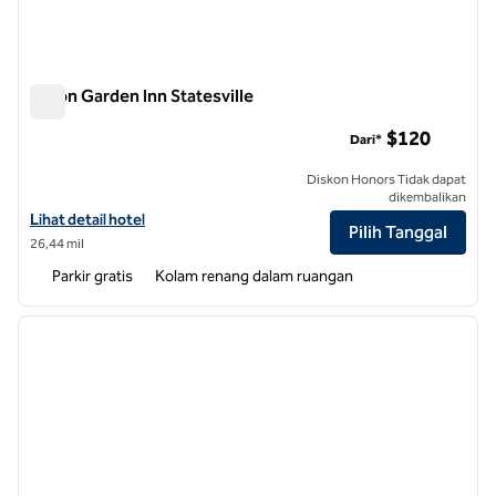
Hilton Garden Inn Statesville
Hilton Garden Inn Statesville
$120
Dari*
Diskon Honors Tidak dapat
dikembalikan
Lihat detail hotel untuk Hilton Garden Inn Statesville
Lihat detail hotel
Pilih Tanggal
26,44 mil
Parkir gratis
Kolam renang dalam ruangan
1
/
12
gambar sebelumnya
gambar
1 dari 12