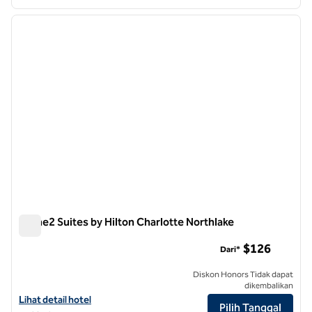
1
/
12
gambar sebelumnya
gambar
1 dari 12
Home2 Suites by Hilton Charlotte Northlake
Home2 Suites by Hilton Charlotte Northlake
$126
Dari*
Diskon Honors Tidak dapat
dikembalikan
Lihat detail hotel untuk Home2 Suites by Hilton Charlotte Northlake
Lihat detail hotel
Pilih Tanggal