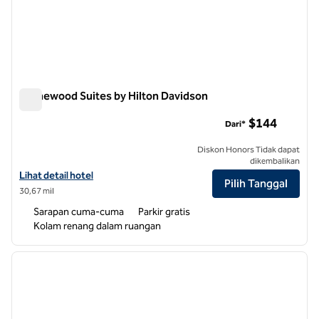
Homewood Suites by Hilton Davidson
Homewood Suites by Hilton Davidson
$144
Dari*
Diskon Honors Tidak dapat
dikembalikan
Lihat detail hotel untuk Homewood Suites by Hilton Davidson
Lihat detail hotel
Pilih Tanggal
30,67 mil
Sarapan cuma-cuma
Parkir gratis
Kolam renang dalam ruangan
1
/
12
gambar sebelumnya
gambar
1 dari 12