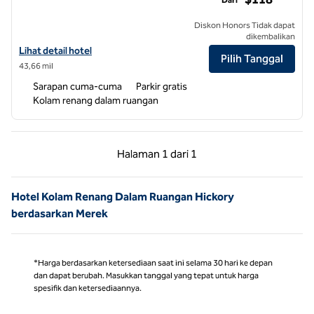
Diskon Honors Tidak dapat
dikembalikan
Lihat detail hotel untuk Home2 Suites by Hilton Charlotte University
Lihat detail hotel
Pilih Tanggal
43,66 mil
Sarapan cuma-cuma
Parkir gratis
Kolam renang dalam ruangan
Halaman Sebelumnya, 1 dari 1
Halaman Berikutnya,
Halaman
1 dari 1
Halaman 1 dari 1
Hotel Kolam Renang Dalam Ruangan Hickory
berdasarkan Merek
*Harga berdasarkan ketersediaan saat ini selama 30 hari ke depan
dan dapat berubah. Masukkan tanggal yang tepat untuk harga
spesifik dan ketersediaannya.