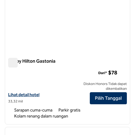
Tru by Hilton Gastonia
Tru by Hilton Gastonia
$78
Dari*
Diskon Honors Tidak dapat
dikembalikan
Lihat detail hotel untuk Tru by Hilton Gastonia
Lihat detail hotel
Pilih Tanggal
33,32 mil
Sarapan cuma-cuma
Parkir gratis
Kolam renang dalam ruangan
1
/
12
gambar sebelumnya
gambar
1 dari 12