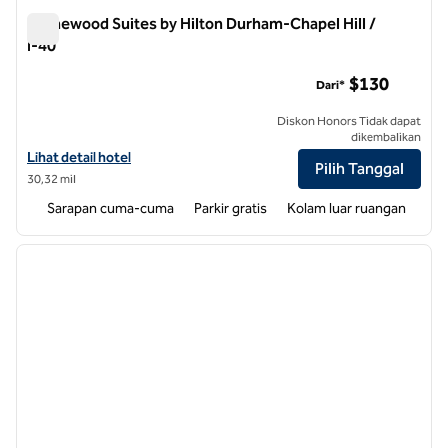
Homewood Suites by Hilton Durham-Chapel Hill /
I-40
Homewood Suites by Hilton Durham-Chapel Hill / I-40
$130
Dari*
Diskon Honors Tidak dapat
dikembalikan
Lihat detail hotel untuk Homewood Suites by Hilton Durham-Chapel Hi
Lihat detail hotel
Pilih Tanggal
30,32 mil
Sarapan cuma-cuma
Parkir gratis
Kolam luar ruangan
1
/
11
gambar sebelumnya
gambar
1 dari 11