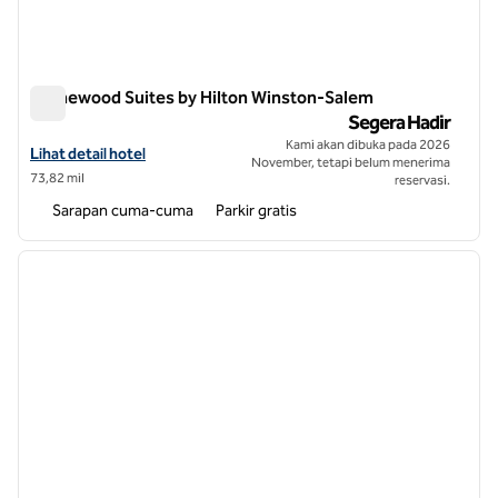
Homewood Suites by Hilton Winston-Salem
Homewood Suites by Hilton Winston-Salem
Segera Hadir
Kami akan dibuka pada 2026
Lihat detail hotel untuk Homewood Suites by Hilton Winston-Salem
Lihat detail hotel
November, tetapi belum menerima
73,82 mil
reservasi.
Sarapan cuma-cuma
Parkir gratis
1
/
12
gambar sebelumnya
gambar
1 dari 12