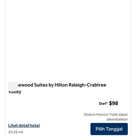
Homewood Suites by Hilton Raleigh-Crabtree
Valley
Homewood Suites by Hilton Raleigh-Crabtree Valley
$98
Dari*
Diskon Honors Tidak dapat
dikembalikan
Lihat detail hotel untuk Homewood Suites by Hilton Raleigh-Crabtree
Lihat detail hotel
Pilih Tanggal
35,26 mil