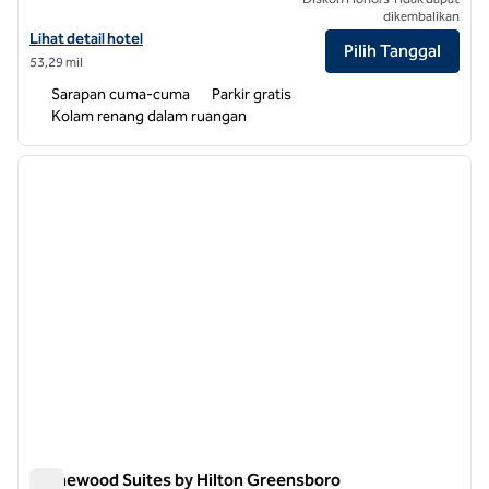
dikembalikan
Lihat detail hotel untuk Homewood Suites by Hilton Greensboro We
Lihat detail hotel
Pilih Tanggal
53,29 mil
Sarapan cuma-cuma
Parkir gratis
Kolam renang dalam ruangan
1
/
12
gambar sebelumnya
gambar
1 dari 12
Homewood Suites by Hilton Greensboro