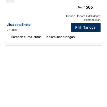
Homewood Suites by Hilton Greensboro
$85
Dari*
Diskon Honors Tidak dapat
dikembalikan
Lihat detail hotel untuk Homewood Suites by Hilton Greensboro
Lihat detail hotel
Pilih Tanggal
57,60 mil
Sarapan cuma-cuma
Kolam luar ruangan
1
/
12
gambar sebelumnya
gambar
1 dari 12