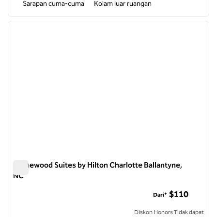
Sarapan cuma-cuma
Kolam luar ruangan
1
/
10
gambar sebelumnya
gambar
1 dari 10
Homewood Suites by Hilton Charlotte Ballantyne,
NC
Homewood Suites by Hilton Charlotte Ballantyne, NC
$110
Dari*
Diskon Honors Tidak dapat