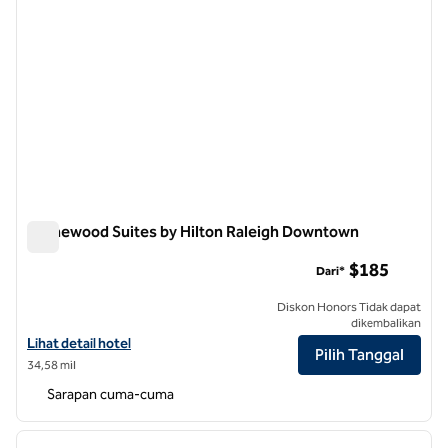
Homewood Suites by Hilton Raleigh Downtown
Homewood Suites by Hilton Raleigh Downtown
$185
Dari*
Diskon Honors Tidak dapat
dikembalikan
Lihat detail hotel untuk Homewood Suites by Hilton Raleigh Downt
Lihat detail hotel
Pilih Tanggal
34,58 mil
Sarapan cuma-cuma
1
/
12
gambar sebelumnya
gambar
1 dari 12