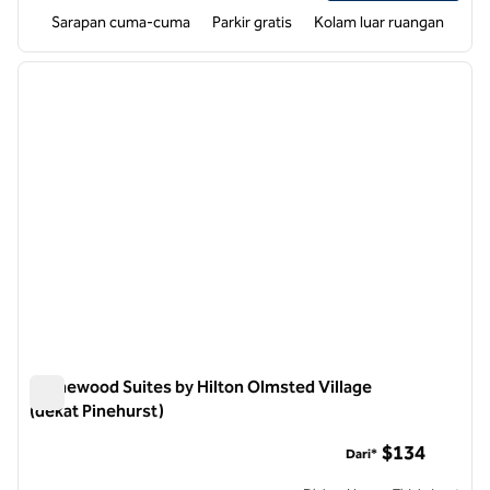
Sarapan cuma-cuma
Parkir gratis
Kolam luar ruangan
1
/
12
gambar sebelumnya
gambar
1 dari 12
Homewood Suites by Hilton Olmsted Village
(dekat Pinehurst)
Homewood Suites by Hilton Olmsted Village (dekat Pinehurs
$134
Dari*