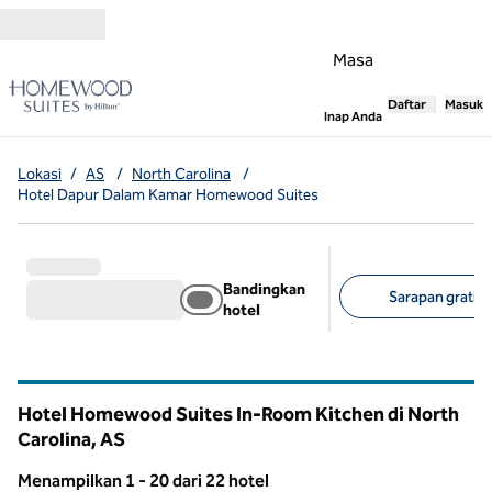
Lompati ke Konten
Masa
Daftar
Masuk
,
Membuka tab
Inap Anda
Lokasi
/
AS
/
North Carolina
/
Hotel Dapur Dalam Kamar Homewood Suites
Bandingkan
Sarapan gratis 
hotel
Filter yang disarank
Hotel Homewood Suites In-Room Kitchen di North
Carolina, AS
Menampilkan 1 - 20 dari 22 hotel
1
/
12