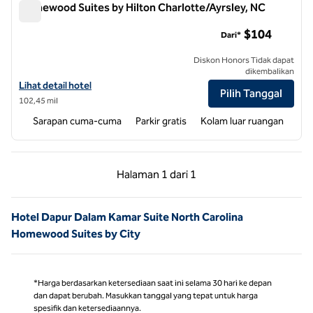
Homewood Suites by Hilton Charlotte/Ayrsley, NC
Homewood Suites by Hilton Charlotte/Ayrsley, NC
$104
Dari*
Diskon Honors Tidak dapat
dikembalikan
Lihat detail hotel untuk Homewood Suites by Hilton Charlotte/Ayrsl
Lihat detail hotel
Pilih Tanggal
102,45 mil
Sarapan cuma-cuma
Parkir gratis
Kolam luar ruangan
Halaman Sebelumnya, 1 dari 1
Halaman Berikutnya,
Halaman
1 dari 1
Halaman 1 dari 1
Hotel Dapur Dalam Kamar Suite North Carolina
Homewood Suites by City
*Harga berdasarkan ketersediaan saat ini selama 30 hari ke depan
dan dapat berubah. Masukkan tanggal yang tepat untuk harga
spesifik dan ketersediaannya.