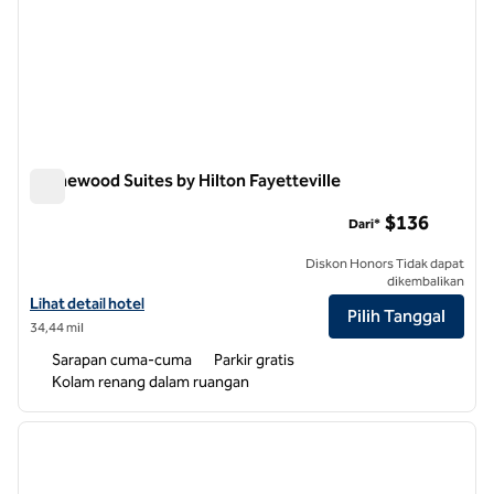
Homewood Suites by Hilton Fayetteville
Homewood Suites by Hilton Fayetteville
$136
Dari*
Diskon Honors Tidak dapat
dikembalikan
Lihat detail hotel untuk Homewood Suites by Hilton Fayetteville
Lihat detail hotel
Pilih Tanggal
34,44 mil
Sarapan cuma-cuma
Parkir gratis
Kolam renang dalam ruangan
1
/
12
gambar sebelumnya
gambar
1 dari 12