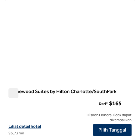
gambar sebelumnya
gambar
1 dari 12
Homewood Suites by Hilton Charlotte/SouthPark
Homewood Suites by Hilton Charlotte/SouthPark
$165
Dari*
Diskon Honors Tidak dapat
dikembalikan
Lihat detail hotel untuk Homewood Suites by Hilton Charlotte/Sout
Lihat detail hotel
Pilih Tanggal
96,73 mil