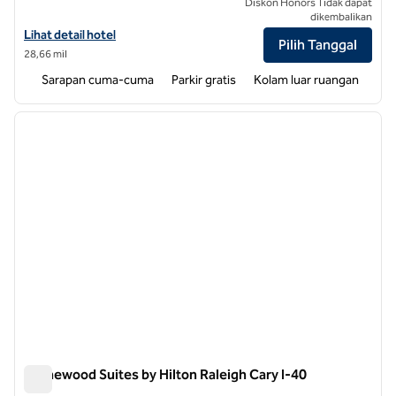
Diskon Honors Tidak dapat
dikembalikan
Lihat detail hotel untuk Homewood Suites by Hilton Olmsted Village 
Lihat detail hotel
Pilih Tanggal
28,66 mil
Sarapan cuma-cuma
Parkir gratis
Kolam luar ruangan
1
/
12
gambar sebelumnya
gambar
1 dari 12
Homewood Suites by Hilton Raleigh Cary I-40
Homewood Suites by Hilton Raleigh Cary I-40