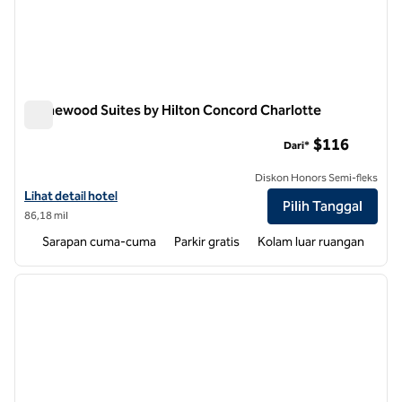
Homewood Suites by Hilton Concord Charlotte
Homewood Suites by Hilton Concord Charlotte
$116
Dari*
Diskon Honors Semi-fleks
Lihat detail hotel untuk Homewood Suites by Hilton Concord Charlo
Lihat detail hotel
Pilih Tanggal
86,18 mil
Sarapan cuma-cuma
Parkir gratis
Kolam luar ruangan
1
/
12
gambar sebelumnya
gambar
1 dari 12