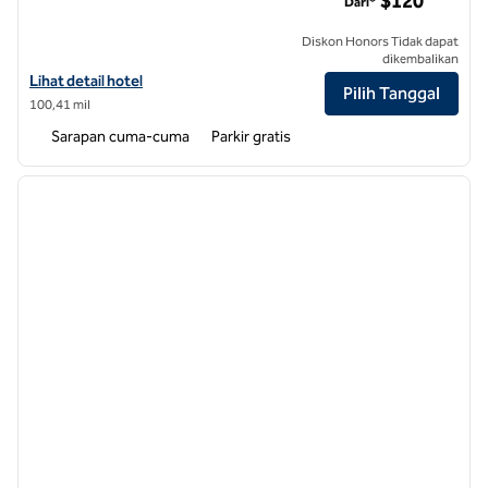
$120
Dari*
Diskon Honors Tidak dapat
dikembalikan
Lihat detail hotel untuk Homewood Suites by Hilton Greenville
Lihat detail hotel
Pilih Tanggal
100,41 mil
Sarapan cuma-cuma
Parkir gratis
1
/
12
gambar sebelumnya
gambar
1 dari 12