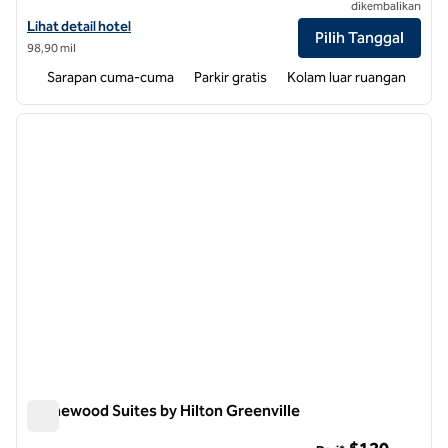
dikembalikan
Lihat detail hotel untuk Homewood Suites by Hilton Charlotte Balla
Lihat detail hotel
Pilih Tanggal
98,90 mil
Sarapan cuma-cuma
Parkir gratis
Kolam luar ruangan
1
/
12
gambar sebelumnya
gambar
1 dari 12
Homewood Suites by Hilton Greenville
Homewood Suites by Hilton Greenville