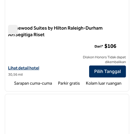
Homewood Suites by Hilton Raleigh-Durham
AP/Segitiga Riset
Homewood Suites by Hilton Raleigh-Durham AP/Segitiga Rise
$106
Dari*
Diskon Honors Tidak dapat
dikembalikan
Lihat detail hotel untuk Homewood Suites by Hilton Raleigh-Durham
Lihat detail hotel
Pilih Tanggal
30,56 mil
Sarapan cuma-cuma
Parkir gratis
Kolam luar ruangan
1
/
12
gambar sebelumnya
gambar
1 dari 12