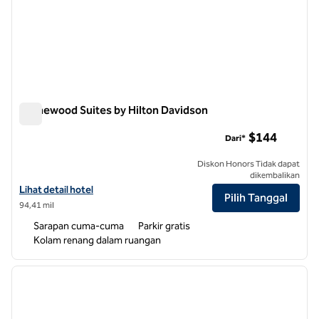
Homewood Suites by Hilton Davidson
Homewood Suites by Hilton Davidson
$144
Dari*
Diskon Honors Tidak dapat
dikembalikan
Lihat detail hotel untuk Homewood Suites by Hilton Davidson
Lihat detail hotel
Pilih Tanggal
94,41 mil
Sarapan cuma-cuma
Parkir gratis
Kolam renang dalam ruangan
1
/
12
gambar sebelumnya
gambar
1 dari 12