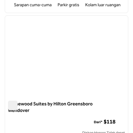
Sarapan cuma-cuma
Parkir gratis
Kolam luar ruangan
1
/
12
gambar sebelumnya
gambar
1 dari 12
Homewood Suites by Hilton Greensboro
Wendover
Homewood Suites by Hilton Greensboro Wendover
$118
Dari*
Diskon Honors Tidak dapat