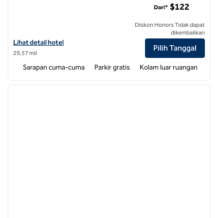
$122
Dari*
Diskon Honors Tidak dapat
dikembalikan
Lihat detail hotel untuk Homewood Suites by Hilton Raleigh Cary I-4
Lihat detail hotel
Pilih Tanggal
29,57 mil
Sarapan cuma-cuma
Parkir gratis
Kolam luar ruangan
1
/
11
gambar sebelumnya
gambar
1 dari 11