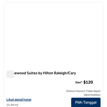
Menampilkan 22 hotel
gambar sebelumnya
gambar
1 dari 12
Homewood Suites by Hilton Raleigh/Cary
Homewood Suites by Hilton Raleigh/Cary
$120
Dari*
Diskon Honors Tidak dapat
dikembalikan
Lihat detail hotel untuk Homewood Suites by Hilton Raleigh/Cary
Lihat detail hotel
Pilih Tanggal
25,48 mil