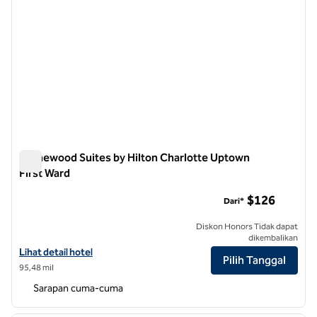
Homewood Suites by Hilton Charlotte Uptown
First Ward
Homewood Suites by Hilton Charlotte Uptown First Ward
$126
Dari*
Diskon Honors Tidak dapat
dikembalikan
Lihat detail hotel untuk Homewood Suites by Hilton Charlotte Uptow
Lihat detail hotel
Pilih Tanggal
95,48 mil
Sarapan cuma-cuma
1
/
12