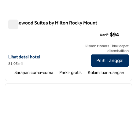
Homewood Suites by Hilton Rocky Mount
Homewood Suites by Hilton Rocky Mount
$94
Dari*
Diskon Honors Tidak dapat
dikembalikan
Lihat detail hotel untuk Homewood Suites by Hilton Rocky Mount
Lihat detail hotel
Pilih Tanggal
81,03 mil
Sarapan cuma-cuma
Parkir gratis
Kolam luar ruangan
1
/
12
gambar sebelumnya
gambar
1 dari 12