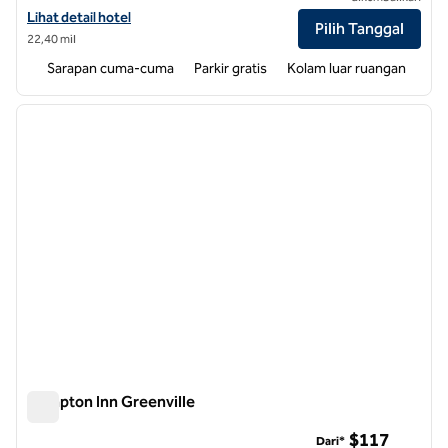
Lihat detail hotel untuk Hampton Inn Goldsboro
Lihat detail hotel
Pilih Tanggal
22,40 mil
Sarapan cuma-cuma
Parkir gratis
Kolam luar ruangan
1
/
12
gambar sebelumnya
gambar
1 dari 12
Hampton Inn Greenville
Hampton Inn Greenville
$117
Dari*