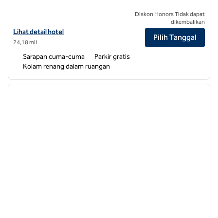
Diskon Honors Tidak dapat
dikembalikan
Lihat detail hotel untuk Hampton Inn Greenville
Lihat detail hotel
Pilih Tanggal
24,18 mil
Sarapan cuma-cuma
Parkir gratis
Kolam renang dalam ruangan
1
/
12
gambar sebelumnya
gambar
1 dari 12