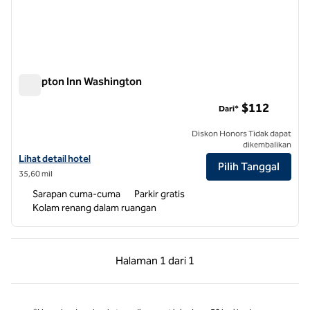
Hampton Inn Washington
Hampton Inn Washington
$112
Dari*
Diskon Honors Tidak dapat
dikembalikan
Lihat detail hotel untuk Hampton Inn Washington
Lihat detail hotel
Pilih Tanggal
35,60 mil
Sarapan cuma-cuma
Parkir gratis
Kolam renang dalam ruangan
Halaman Sebelumnya, 1 dari 1
Halaman Berikutnya,
Halaman
1 dari 1
Halaman 1 dari 1