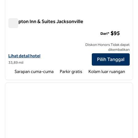
Hampton Inn & Suites Jacksonville
Hampton Inn & Suites Jacksonville
$95
Dari*
Diskon Honors Tidak dapat
dikembalikan
Lihat detail hotel untuk Hampton Inn & Suites Jacksonville
Lihat detail hotel
Pilih Tanggal
33,89 mil
Sarapan cuma-cuma
Parkir gratis
Kolam luar ruangan
1
/
12
gambar sebelumnya
gambar
1 dari 12