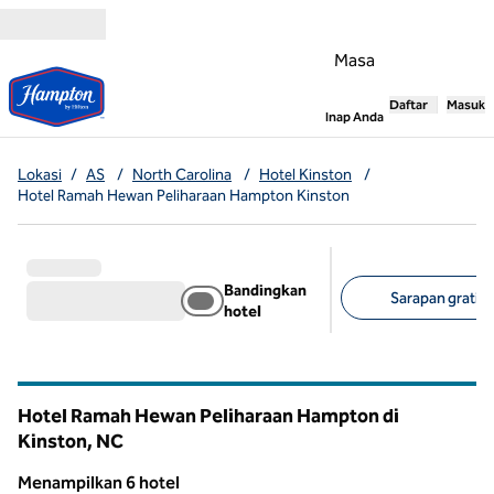
Lompati ke Konten
Masa
Daftar
Masuk
,
Membuka tab
Inap Anda
Lokasi
/
AS
/
North Carolina
/
Hotel Kinston
/
Hotel Ramah Hewan Peliharaan Hampton Kinston
Bandingkan
Sarapan gratis (
hotel
Filter yang disarank
Hotel Ramah Hewan Peliharaan Hampton di
Kinston,
NC
North Carolina
Menampilkan 6 hotel
1
/
12