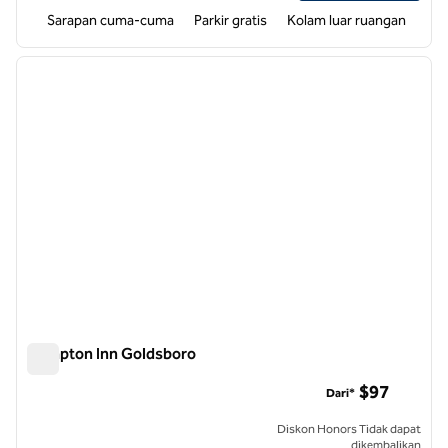
Sarapan cuma-cuma
Parkir gratis
Kolam luar ruangan
1
/
12
gambar sebelumnya
gambar
1 dari 12
Hampton Inn Goldsboro
Hampton Inn Goldsboro
$97
Dari*
Diskon Honors Tidak dapat
dikembalikan