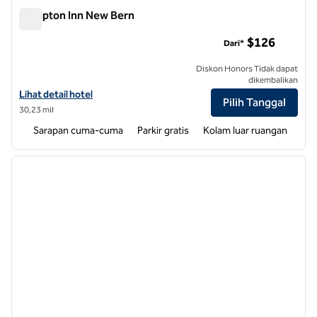
Hampton Inn New Bern
Hampton Inn New Bern
$126
Dari*
Diskon Honors Tidak dapat
dikembalikan
Lihat detail hotel untuk Hampton Inn New Bern
Lihat detail hotel
Pilih Tanggal
30,23 mil
Sarapan cuma-cuma
Parkir gratis
Kolam luar ruangan
1
/
2
gambar sebelumnya
gambar
1 dari 2