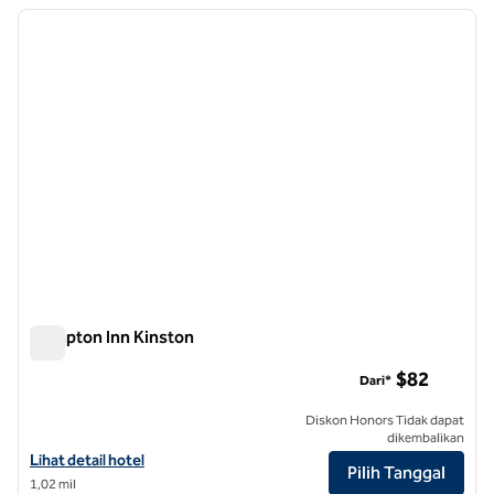
Menampilkan 6 hotel
gambar sebelumnya
gambar
1 dari 12
Hampton Inn Kinston
Hampton Inn Kinston
$82
Dari*
Diskon Honors Tidak dapat
dikembalikan
Lihat detail hotel untuk Hampton Inn Kinston
Lihat detail hotel
Pilih Tanggal
1,02 mil