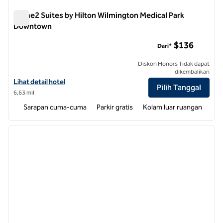
Home2 Suites by Hilton Wilmington Medical Park
Downtown
Home2 Suites by Hilton Wilmington Medical Park Downtown
$136
Dari*
Diskon Honors Tidak dapat
dikembalikan
Lihat detail hotel untuk Home2 Suites by Hilton Wilmington Medica
Lihat detail hotel
Pilih Tanggal
6,63 mil
Sarapan cuma-cuma
Parkir gratis
Kolam luar ruangan
1
/
12
gambar sebelumnya
gambar
1 dari 12