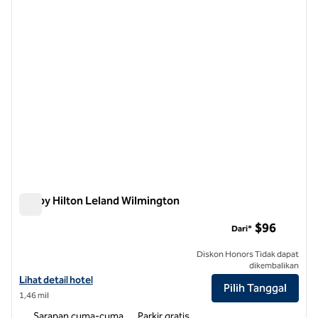
Tru by Hilton Leland Wilmington
Tru by Hilton Leland Wilmington
$96
Dari*
Diskon Honors Tidak dapat
dikembalikan
Lihat detail hotel untuk Tru by Hilton Leland Wilmington
Lihat detail hotel
Pilih Tanggal
1,46 mil
Sarapan cuma-cuma
Parkir gratis