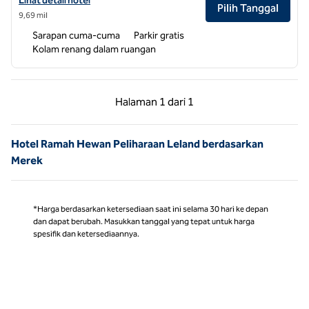
Lihat detail hotel
Pilih Tanggal
9,69 mil
Sarapan cuma-cuma
Parkir gratis
Kolam renang dalam ruangan
Halaman Sebelumnya, 1 dari 1
Halaman Berikutnya,
Halaman
1 dari 1
Halaman 1 dari 1
Hotel Ramah Hewan Peliharaan Leland berdasarkan
Merek
*Harga berdasarkan ketersediaan saat ini selama 30 hari ke depan
dan dapat berubah. Masukkan tanggal yang tepat untuk harga
spesifik dan ketersediaannya.