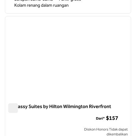
Kolam renang dalam ruangan
1
/
12
gambar sebelumnya
gambar
1 dari 12
Embassy Suites by Hilton Wilmington Riverfront
Embassy Suites by Hilton Wilmington Riverfront
$157
Dari*
Diskon Honors Tidak dapat
dikembalikan