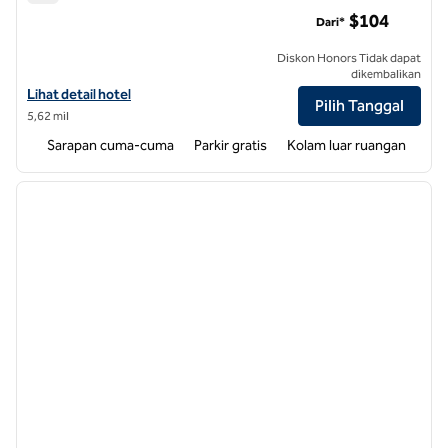
Taman Medis Hampton Inn Wilmington
$104
Dari*
Diskon Honors Tidak dapat
dikembalikan
Lihat detail hotel untuk Taman Medis Hampton Inn Wilmington
Lihat detail hotel
Pilih Tanggal
5,62 mil
Sarapan cuma-cuma
Parkir gratis
Kolam luar ruangan
1
/
12
gambar sebelumnya
gambar
1 dari 12