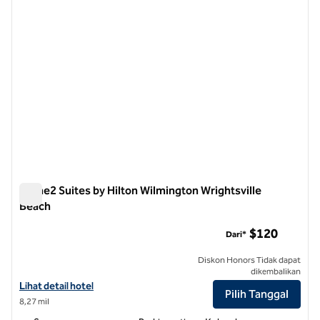
Home2 Suites by Hilton Wilmington Wrightsville
Beach
Home2 Suites by Hilton Wilmington Wrightsville Beach
$120
Dari*
Diskon Honors Tidak dapat
dikembalikan
Lihat detail hotel untuk Home2 Suites by Hilton Wilmington Wrightsv
Lihat detail hotel
Pilih Tanggal
8,27 mil