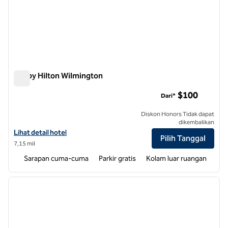
Tru by Hilton Wilmington
Tru by Hilton Wilmington
$100
Dari*
Diskon Honors Tidak dapat
dikembalikan
Lihat detail hotel untuk Tru by Hilton Wilmington
Lihat detail hotel
Pilih Tanggal
7,15 mil
Sarapan cuma-cuma
Parkir gratis
Kolam luar ruangan
1
/
12
gambar sebelumnya
gambar
1 dari 12