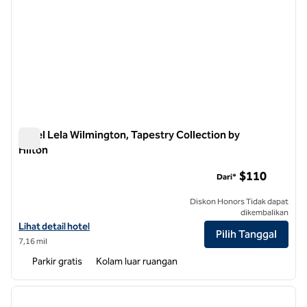
Hotel Lela Wilmington, Tapestry Collection by
Hilton
Hotel Lela Wilmington, Tapestry Collection by Hilton
$110
Dari*
Diskon Honors Tidak dapat
dikembalikan
Lihat detail hotel untuk Hotel Lela Wilmington, Tapestry Collection b
Lihat detail hotel
Pilih Tanggal
7,16 mil
Parkir gratis
Kolam luar ruangan
1
/
12
gambar sebelumnya
gambar
1 dari 12