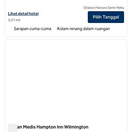
Diskon Honors Semi-fleks
Lihat detail hotel untuk Hampton Inn Wilmington Downtown
Lihat detail hotel
Pilih Tanggal
3,57 mil
Sarapan cuma-cuma
Kolam renang dalam ruangan
1
/
12
gambar sebelumnya
gambar
1 dari 12
Taman Medis Hampton Inn Wilmington