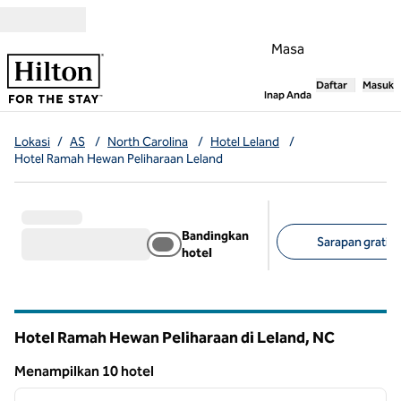
Lompati ke Konten
Masa
Daftar
Masuk
,
Membuka tab
Inap Anda
Lokasi
/
AS
/
North Carolina
/
Hotel Leland
/
Hotel Ramah Hewan Peliharaan Leland
Bandingkan
Sarapan gratis (
hotel
Filter yang disarank
Hotel Ramah Hewan Peliharaan di Leland,
NC
North Carolina
Menampilkan 10 hotel
1
/
12
Menampilkan 10 hotel
gambar sebelumnya
gambar
1 dari 12