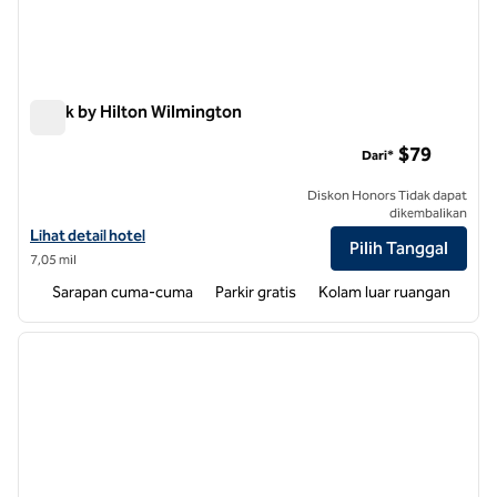
Spark by Hilton Wilmington
Spark by Hilton Wilmington
$79
Dari*
Diskon Honors Tidak dapat
dikembalikan
Lihat detail hotel untuk Spark by Hilton Wilmington
Lihat detail hotel
Pilih Tanggal
7,05 mil
Sarapan cuma-cuma
Parkir gratis
Kolam luar ruangan
1
/
12
gambar sebelumnya
gambar
1 dari 12