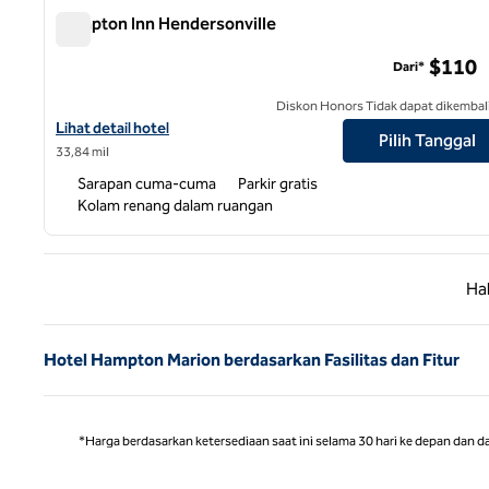
Hampton Inn Hendersonville
Hampton Inn Hendersonville
$110
Dari*
Diskon Honors Tidak dapat dikembal
Lihat detail hotel untuk Hampton Inn Hendersonville
Lihat detail hotel
Pilih Tanggal
33,84 mil
Sarapan cuma-cuma
Parkir gratis
Kolam renang dalam ruangan
Halaman
Ha
Hotel Hampton Marion berdasarkan Fasilitas dan Fitur
*Harga berdasarkan ketersediaan saat ini selama 30 hari ke depan dan d