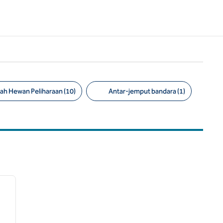
h Hewan Peliharaan (10)
Antar-jemput bandara (1)
/
12
gambar berikutnya