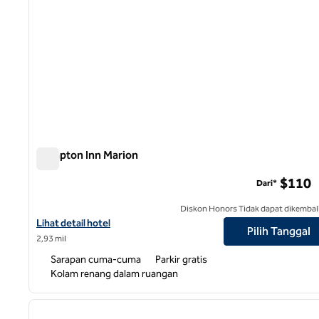
Hampton Inn Marion
Hampton Inn Marion
$110
Dari*
Diskon Honors Tidak dapat dikembal
Lihat detail hotel untuk Hampton Inn Marion
Lihat detail hotel
Pilih Tanggal
2,93 mil
Sarapan cuma-cuma
Parkir gratis
Kolam renang dalam ruangan
1
gambar sebelumnya
1 dari 12