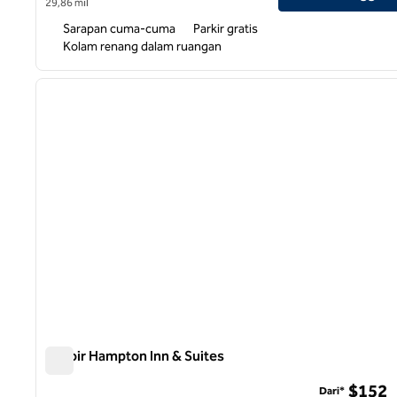
29,86 mil
Sarapan cuma-cuma
Parkir gratis
Kolam renang dalam ruangan
1
gambar sebelumnya
1 dari 12
Lenoir Hampton Inn & Suites
Lenoir Hampton Inn & Suites
$152
Dari*