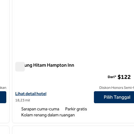
Gunung Hitam Hampton Inn
Gunung Hitam Hampton Inn
$122
Dari*
ikan
Diskon Honors Semi-f
Lihat detail hotel untuk Hampton Inn Black Mountain
Lihat detail hotel
Pilih Tanggal
18,23 mil
Sarapan cuma-cuma
Parkir gratis
Kolam renang dalam ruangan
/
12
1
gambar berikutnya
gambar sebelumnya
1 dari 12