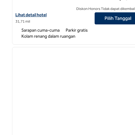
Diskon Honors Tidak dapat dikembal
Lihat detail hotel untuk Hampton Inn & Suites Lenoir
Lihat detail hotel
Pilih Tanggal
31,71 mil
Sarapan cuma-cuma
Parkir gratis
Kolam renang dalam ruangan
1
gambar sebelumnya
1 dari 12