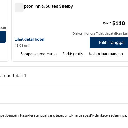
Hampton Inn & Suites Shelby
Hampton Inn & Suites Shelby
$110
Dari*
ikan
Diskon Honors Tidak dapat dikembal
Lihat detail hotel untuk Hampton Inn & Suites Shelby
Lihat detail hotel
Pilih Tanggal
41,09 mil
Sarapan cuma-cuma
Parkir gratis
Kolam luar ruangan
 Sebelumnya, 1 dari 1
Halaman Berikutnya, 1 dari 1
laman
1 dari 1
Halaman 1 dari 1
apat berubah. Masukkan tanggal yang tepat untuk harga spesifik dan ketersediaannya.