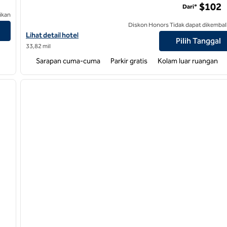
$102
Dari*
ikan
Diskon Honors Tidak dapat dikembal
Lihat detail hotel untuk Bandara Hampton Inn & Suites Asheville
Lihat detail hotel
Pilih Tanggal
33,82 mil
Sarapan cuma-cuma
Parkir gratis
Kolam luar ruangan
/
12
1
gambar berikutnya
gambar sebelumnya
1 dari 12