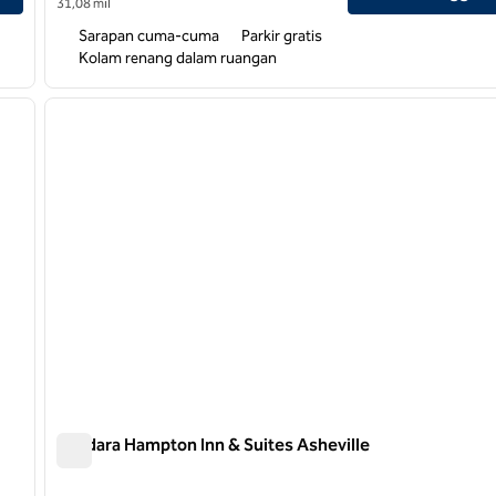
31,08 mil
Sarapan cuma-cuma
Parkir gratis
Kolam renang dalam ruangan
/
12
1
gambar berikutnya
gambar sebelumnya
1 dari 12
Bandara Hampton Inn & Suites Asheville
Bandara Hampton Inn & Suites Asheville