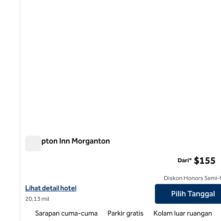
Hampton Inn Morganton
Hampton Inn Morganton
$155
Dari*
Diskon Honors Semi-f
Lihat detail hotel untuk Hampton Inn Morganton
Lihat detail hotel
Pilih Tanggal
20,13 mil
Sarapan cuma-cuma
Parkir gratis
Kolam luar ruangan