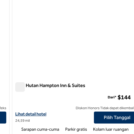
Kota Hutan Hampton Inn & Suites
Kota Hutan Hampton Inn & Suites
$144
Dari*
leks
Diskon Honors Tidak dapat dikembal
Lihat detail hotel untuk Hampton Inn & Suites Forest City
Lihat detail hotel
Pilih Tanggal
24,59 mil
Sarapan cuma-cuma
Parkir gratis
Kolam luar ruangan