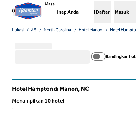
Lompati ke Konten
,
Membuka tab baru
Masa
0
Inap Anda
Daftar
Masuk
Lokasi
/
AS
/
North Carolina
/
Hotel Marion
/
Hotel Hampto
Bandingkan hot
Hotel Hampton di Marion,
NC
North Carolina
Menampilkan 10 hotel
1
Menampilkan 10 hotel
gambar sebelumnya
1 dari 12