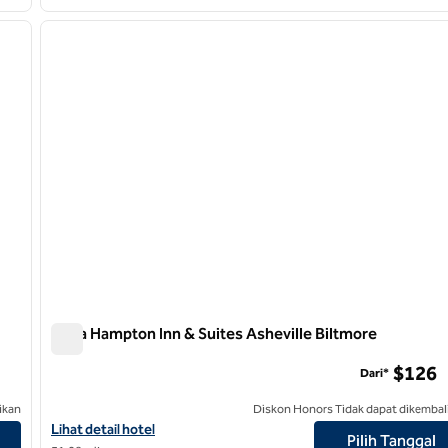
/
12
1
gambar berikutnya
gambar sebelumnya
1 dari 12
Desa Hampton Inn & Suites Asheville Biltmore
Desa Hampton Inn & Suites Asheville Biltmore
$126
Dari*
ikan
Diskon Honors Tidak dapat dikembal
Lihat detail hotel untuk Hampton Inn & Suites Asheville Biltmore 
Lihat detail hotel
Pilih Tanggal