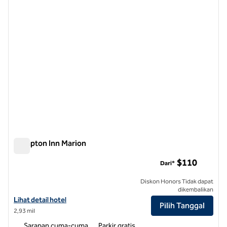
Hampton Inn Marion
Hampton Inn Marion
$110
Dari*
Diskon Honors Tidak dapat
dikembalikan
Lihat detail hotel untuk Hampton Inn Marion
Lihat detail hotel
Pilih Tanggal
2,93 mil
Sarapan cuma-cuma
Parkir gratis