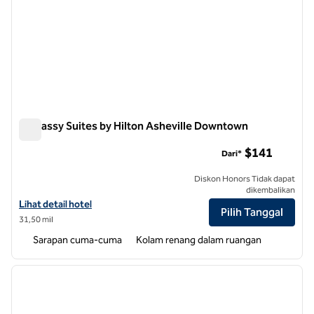
Embassy Suites by Hilton Asheville Downtown
Embassy Suites by Hilton Asheville Downtown
$141
Dari*
Diskon Honors Tidak dapat
dikembalikan
Lihat detail hotel untuk Embassy Suites by Hilton Asheville Downto
Lihat detail hotel
Pilih Tanggal
31,50 mil
Sarapan cuma-cuma
Kolam renang dalam ruangan
1
/
12
gambar sebelumnya
gambar
1 dari 12