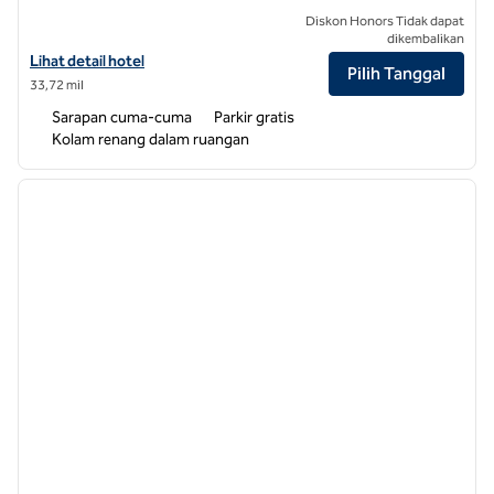
Diskon Honors Tidak dapat
dikembalikan
Lihat detail hotel untuk Home2 Suites by Hilton Hendersonville
Lihat detail hotel
Pilih Tanggal
33,72 mil
Sarapan cuma-cuma
Parkir gratis
Kolam renang dalam ruangan
1
/
12
gambar sebelumnya
gambar
1 dari 12