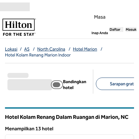
Lompati ke Konten
Masa
Daftar
Masuk
,
Membuka tab
Inap Anda
Lokasi
/
AS
/
North Carolina
/
Hotel Marion
/
Hotel Kolam Renang Marion Indoor
Bandingkan
Sarapan gratis 
hotel
Filter yang disarank
Hotel Kolam Renang Dalam Ruangan di Marion,
NC
North Carolina
Menampilkan 13 hotel
1
/
12
Menampilkan 13 hotel
gambar sebelumnya
gambar
1 dari 12