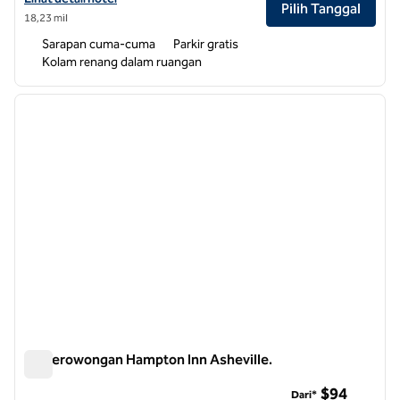
Pilih Tanggal
18,23 mil
Sarapan cuma-cuma
Parkir gratis
Kolam renang dalam ruangan
1
/
12
gambar sebelumnya
gambar
1 dari 12
Rd Terowongan Hampton Inn Asheville.
Rd Terowongan Hampton Inn Asheville.
$94
Dari*