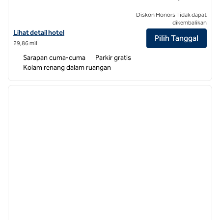
Diskon Honors Tidak dapat
dikembalikan
Lihat detail hotel untuk Hampton Inn Asheville-Tunnel Rd.
Lihat detail hotel
Pilih Tanggal
29,86 mil
Sarapan cuma-cuma
Parkir gratis
Kolam renang dalam ruangan
1
/
11
gambar sebelumnya
gambar
1 dari 11