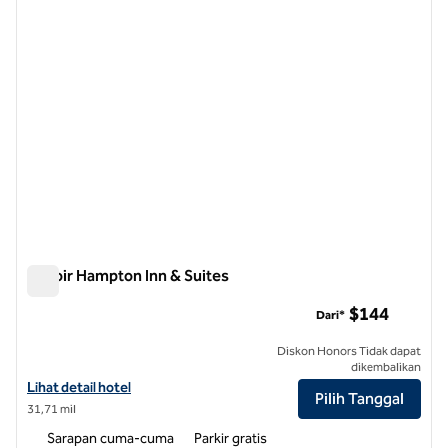
Lenoir Hampton Inn & Suites
Lenoir Hampton Inn & Suites
$144
Dari*
Diskon Honors Tidak dapat
dikembalikan
Lihat detail hotel untuk Hampton Inn & Suites Lenoir
Lihat detail hotel
Pilih Tanggal
31,71 mil
Sarapan cuma-cuma
Parkir gratis