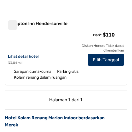
Hampton Inn Hendersonville
Hampton Inn Hendersonville
$110
Dari*
Diskon Honors Tidak dapat
dikembalikan
Lihat detail hotel untuk Hampton Inn Hendersonville
Lihat detail hotel
Pilih Tanggal
33,84 mil
Sarapan cuma-cuma
Parkir gratis
Kolam renang dalam ruangan
Halaman Sebelumnya, 1 dari 1
Halaman Berikutnya,
Halaman
1 dari 1
Halaman 1 dari 1
Hotel Kolam Renang Marion Indoor berdasarkan
Merek