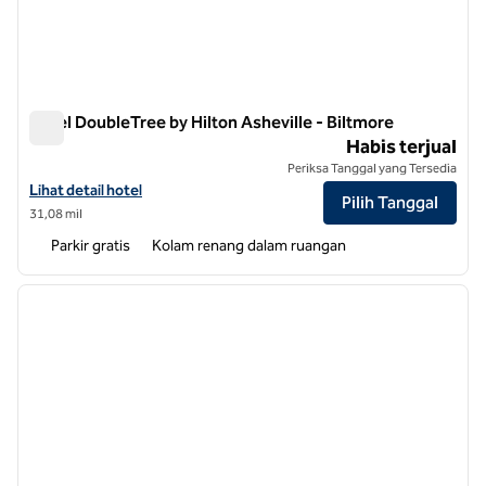
Hotel DoubleTree by Hilton Asheville - Biltmore
Hotel DoubleTree by Hilton Asheville - Biltmore
Habis terjual
Periksa Tanggal yang Tersedia
Lihat detail hotel untuk DoubleTree by Hilton Hotel Asheville - Biltm
Lihat detail hotel
Pilih Tanggal
31,08 mil
Parkir gratis
Kolam renang dalam ruangan
1
/
12
gambar sebelumnya
gambar
1 dari 12