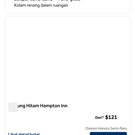
Kolam renang dalam ruangan
1
/
12
gambar sebelumnya
gambar
1 dari 12
Gunung Hitam Hampton Inn
Gunung Hitam Hampton Inn
$121
Dari*
Diskon Honors Semi-fleks
Lihat detail hotel untuk Hampton Inn Black Mountain
Lihat detail hotel