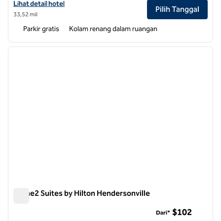
Lihat detail hotel untuk Hilton Asheville Biltmore Park
Lihat detail hotel
Pilih Tanggal
33,52 mil
Parkir gratis
Kolam renang dalam ruangan
1
/
12
gambar sebelumnya
gambar
1 dari 12
Home2 Suites by Hilton Hendersonville
Home2 Suites by Hilton Hendersonville
$102
Dari*