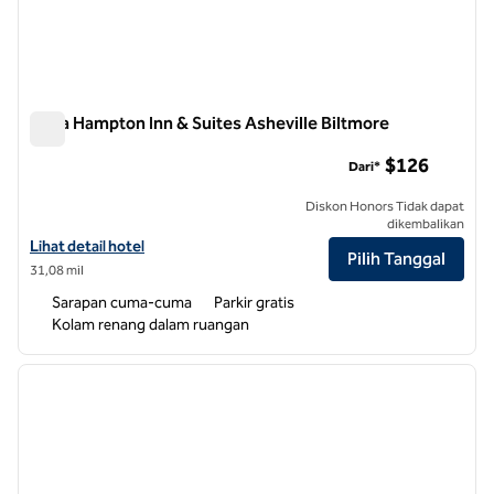
Desa Hampton Inn & Suites Asheville Biltmore
Desa Hampton Inn & Suites Asheville Biltmore
$126
Dari*
Diskon Honors Tidak dapat
dikembalikan
Lihat detail hotel untuk Hampton Inn & Suites Asheville Biltmore Vill
Lihat detail hotel
Pilih Tanggal
31,08 mil
Sarapan cuma-cuma
Parkir gratis
Kolam renang dalam ruangan
1
/
12
gambar sebelumnya
gambar
1 dari 12