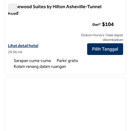
Homewood Suites by Hilton Asheville-Tunnel
Road
Homewood Suites by Hilton Asheville-Tunnel Road
$104
Dari*
Diskon Honors Tidak dapat
dikembalikan
Lihat detail hotel untuk Homewood Suites by Hilton Asheville-Tunne
Lihat detail hotel
Pilih Tanggal
29,96 mil
Sarapan cuma-cuma
Parkir gratis
Kolam renang dalam ruangan
1
/
12
gambar sebelumnya
gambar
1 dari 12