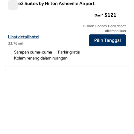
Home2 Suites by Hilton Asheville Airport
Home2 Suites by Hilton Asheville Airport
$121
Dari*
Diskon Honors Tidak dapat
dikembalikan
Lihat perincian hotel untuk Home2 Suites by Hilton Asheville Airport
Lihat detail hotel
Pilih Tanggal
33,76 mil
Sarapan cuma-cuma
Parkir gratis
Kolam renang dalam ruangan
1
/
12
gambar sebelumnya
gambar
1 dari 12