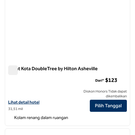
Pusat Kota DoubleTree by Hilton Asheville
Pusat Kota DoubleTree by Hilton Asheville
$123
Dari*
Diskon Honors Tidak dapat
dikembalikan
Lihat detail hotel untuk DoubleTree by Hilton Asheville Downtown
Lihat detail hotel
Pilih Tanggal
31,51 mil
Kolam renang dalam ruangan
1
/
12
gambar sebelumnya
gambar
1 dari 12