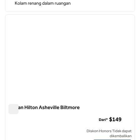
Kolam renang dalam ruangan
1
/
12
gambar sebelumnya
gambar
1 dari 12
Taman Hilton Asheville Biltmore
Taman Hilton Asheville Biltmore
$149
Dari*
Diskon Honors Tidak dapat
dikembalikan