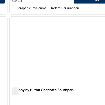
6,65 mil
Sarapan cuma-cuma
Kolam luar ruangan
/
12
1
gambar berikutnya
gambar sebelumnya
1 dari 11
Canopy by Hilton Charlotte Southpark
Canopy by Hilton Charlotte Southpark