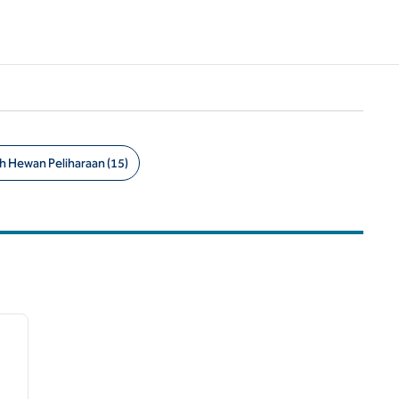
 Hewan Peliharaan (15)
/
12
gambar berikutnya