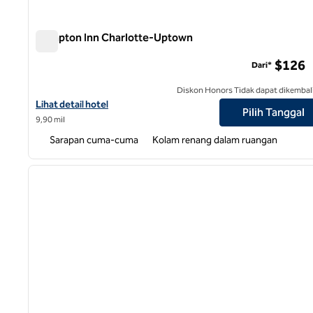
Hampton Inn Charlotte-Uptown
Hampton Inn Charlotte-Uptown
$126
Dari*
Diskon Honors Tidak dapat dikembal
Lihat detail hotel untuk Hampton Inn Charlotte-Uptown
Lihat detail hotel
Pilih Tanggal
9,90 mil
Sarapan cuma-cuma
Kolam renang dalam ruangan
1
gambar sebelumnya
1 dari 12