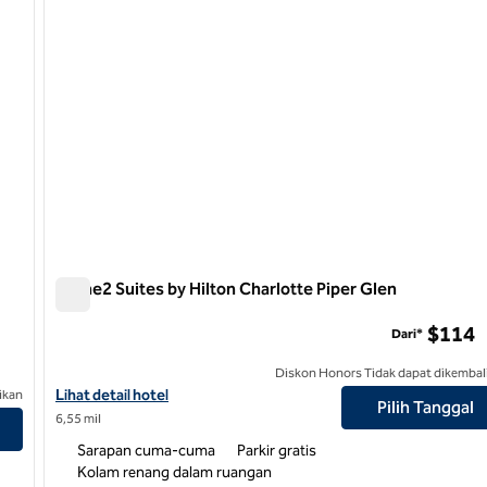
Home2 Suites by Hilton Charlotte Piper Glen
Home2 Suites by Hilton Charlotte Piper Glen
$114
e
Dari*
Diskon Honors Tidak dapat dikembal
Lihat detail hotel untuk Home2 Suites by Hilton Charlotte Piper 
Lihat detail hotel
ikan
Pilih Tanggal
 di Phillips Place
6,55 mil
Sarapan cuma-cuma
Parkir gratis
Kolam renang dalam ruangan