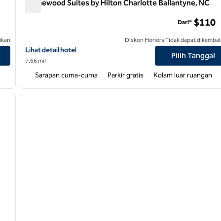
Homewood Suites by Hilton Charlotte Ballantyne, NC
Homewood Suites by Hilton Charlotte Ballantyne, NC
$110
Dari*
ikan
Diskon Honors Tidak dapat dikembal
yne
Lihat detail hotel untuk Homewood Suites by Hilton Charlotte B
Lihat detail hotel
Pilih Tanggal
7,66 mil
Sarapan cuma-cuma
Parkir gratis
Kolam luar ruangan
/
12
1
gambar berikutnya
gambar sebelumnya
1 dari 12