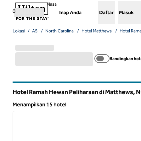
Lompati ke Konten
,
Membuka tab baru
Masa
0
Inap Anda
Daftar
Masuk
Lokasi
/
AS
/
North Carolina
/
Hotel Matthews
/
Hotel Ram
Bandingkan hot
Hotel Ramah Hewan Peliharaan di Matthews,
N
North Carolina
Menampilkan 15 hotel
1
Menampilkan 15 hotel
gambar sebelumnya
1 dari 12