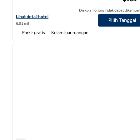
Diskon Honors Tidak dapat dikembal
Lihat perincian hotel untuk DoubleTree Suites by Hilton Hotel Ch
Lihat detail hotel
Pilih Tanggal
6,91 mil
Parkir gratis
Kolam luar ruangan
1
gambar sebelumnya
1 dari 11