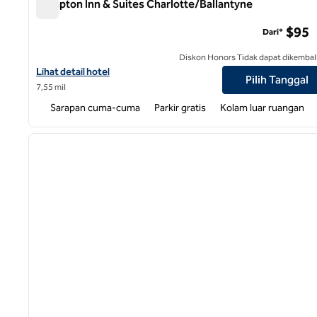
Hampton Inn & Suites Charlotte/Ballantyne
Hampton Inn & Suites Charlotte/Ballantyne
$95
Dari*
Diskon Honors Tidak dapat dikembal
Lihat detail hotel untuk Hampton Inn & Suites Charlotte/Ballant
Lihat detail hotel
Pilih Tanggal
7,55 mil
Sarapan cuma-cuma
Parkir gratis
Kolam luar ruangan
1
gambar sebelumnya
1 dari 12