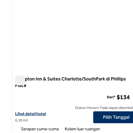
Hampton Inn & Suites Charlotte/SouthPark di Phillips
Place
Hampton Inn & Suites Charlotte/SouthPark di Phillips Plac
$134
Dari*
Diskon Honors Tidak dapat dikembal
Lihat detail hotel untuk Hampton Inn & Suites Charlotte/SouthPark
Lihat detail hotel
Pilih Tanggal
6,39 mil
Sarapan cuma-cuma
Kolam luar ruangan