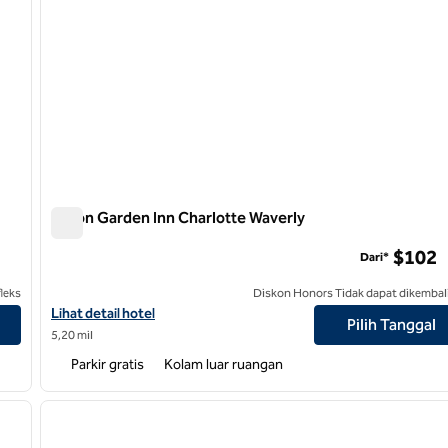
Hilton Garden Inn Charlotte Waverly
Hilton Garden Inn Charlotte Waverly
$102
Dari*
leks
Diskon Honors Tidak dapat dikembal
Lihat detail hotel untuk Hilton Garden Inn Charlotte Waverly
Lihat detail hotel
Pilih Tanggal
5,20 mil
Parkir gratis
Kolam luar ruangan
/
12
1
gambar berikutnya
gambar sebelumnya
1 dari 12