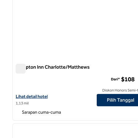
Hampton Inn Charlotte/Matthews
Hampton Inn Charlotte/Matthews
$108
Dari*
Diskon Honors Semi-f
Lihat detail hotel untuk Hampton Inn Charlotte/Matthews
Lihat detail hotel
Pilih Tanggal
1,13 mil
Sarapan cuma-cuma
1
gambar sebelumnya
1 dari 12