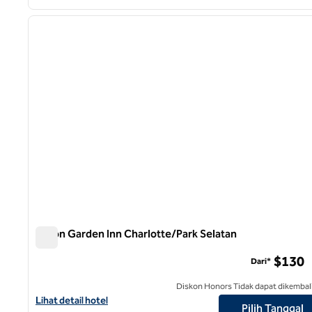
1
gambar sebelumnya
1 dari 12
Hilton Garden Inn Charlotte/Park Selatan
Hilton Garden Inn Charlotte/Park Selatan
$130
Dari*
Diskon Honors Tidak dapat dikembal
Lihat detail hotel untuk Hilton Garden Inn Charlotte/SouthPark
Lihat detail hotel
Pilih Tanggal