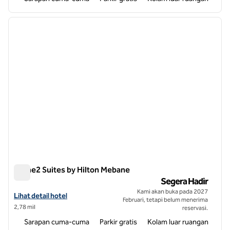
1
/
11
gambar sebelumnya
gambar
1 dari 11
Home2 Suites by Hilton Mebane
Home2 Suites by Hilton Mebane
Segera Hadir
Kami akan buka pada 2027
Lihat detail hotel untuk Home2 Suites by Hilton Mebane
Lihat detail hotel
Februari, tetapi belum menerima
2,78 mil
reservasi.
Sarapan cuma-cuma
Parkir gratis
Kolam luar ruangan