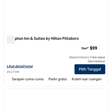
Hampton Inn & Suites by Hilton Pittsboro
Hampton Inn & Suites by Hilton Pittsboro
$99
Dari*
Diskon Honors Tidak dapat
dikembalikan
Lihat detail hotel untuk Hampton Inn & Suites by Hilton Pittsboro
Lihat detail hotel
Pilih Tanggal
24,17 mil
Sarapan cuma-cuma
Parkir gratis
Kolam luar ruangan
1
/
12
gambar sebelumnya
gambar
1 dari 12