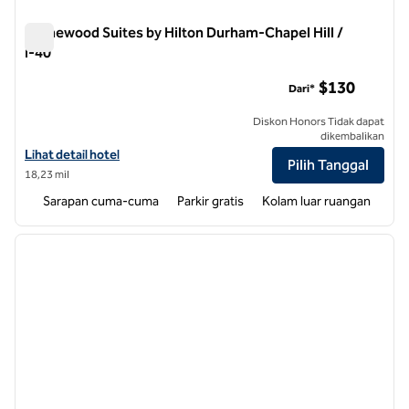
Homewood Suites by Hilton Durham-Chapel Hill /
I-40
Homewood Suites by Hilton Durham-Chapel Hill / I-40
$130
Dari*
Diskon Honors Tidak dapat
dikembalikan
Lihat detail hotel untuk Homewood Suites by Hilton Durham-Chapel Hi
Lihat detail hotel
Pilih Tanggal
18,23 mil
Sarapan cuma-cuma
Parkir gratis
Kolam luar ruangan
1
/
12
gambar sebelumnya
gambar
1 dari 12