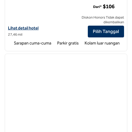
Homewood Suites by Hilton Raleigh-Durham AP/Segitiga Rise
$106
Dari*
Diskon Honors Tidak dapat
dikembalikan
Lihat detail hotel untuk Homewood Suites by Hilton Raleigh-Durham
Lihat detail hotel
Pilih Tanggal
27,46 mil
Sarapan cuma-cuma
Parkir gratis
Kolam luar ruangan
1
/
12
gambar sebelumnya
gambar
1 dari 12