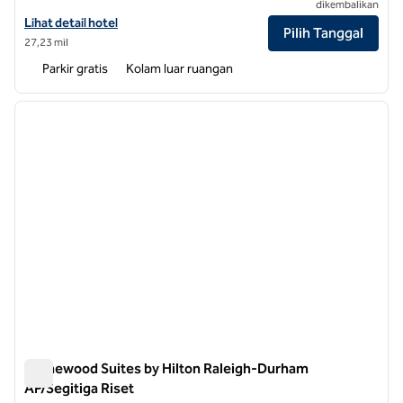
dikembalikan
Lihat detail hotel untuk Hilton Garden Inn Raleigh-Durham/Research 
Lihat detail hotel
Pilih Tanggal
27,23 mil
Parkir gratis
Kolam luar ruangan
1
/
11
gambar sebelumnya
gambar
1 dari 11
Homewood Suites by Hilton Raleigh-Durham
AP/Segitiga Riset