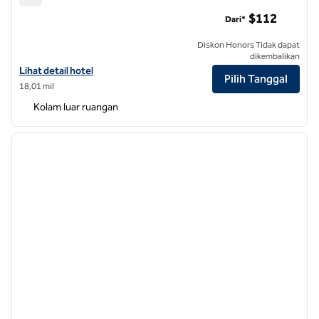
Hilton Durham dekat Universitas Duke
$112
Dari*
Diskon Honors Tidak dapat
dikembalikan
Lihat detail hotel untuk Hilton Durham dekat Duke University
Lihat detail hotel
Pilih Tanggal
18,01 mil
Kolam luar ruangan
1
/
11
gambar sebelumnya
gambar
1 dari 11