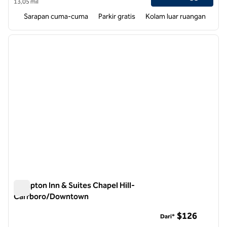
13,05 mil
Sarapan cuma-cuma
Parkir gratis
Kolam luar ruangan
1
/
12
gambar sebelumnya
gambar
1 dari 12
Hampton Inn & Suites Chapel Hill-
Carrboro/Downtown
Hampton Inn & Suites Chapel Hill-Carrboro/Downtown
$126
Dari*