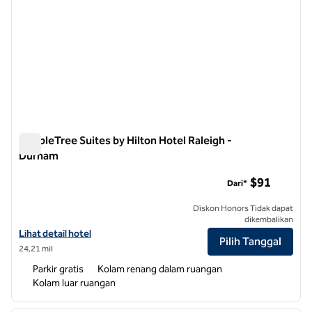
DoubleTree Suites by Hilton Hotel Raleigh -
Durham
DoubleTree Suites by Hilton Hotel Raleigh - Durham
$91
Dari*
Diskon Honors Tidak dapat
dikembalikan
Lihat perincian hotel untuk DoubleTree Suites by Hilton Hotel Ralei
Lihat detail hotel
Pilih Tanggal
24,21 mil
Parkir gratis
Kolam renang dalam ruangan
Kolam luar ruangan
1
/
12