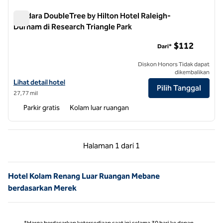
Bandara DoubleTree by Hilton Hotel Raleigh-
Durham di Research Triangle Park
Bandara DoubleTree by Hilton Hotel Raleigh-Durham di Resea
$112
Dari*
Diskon Honors Tidak dapat
dikembalikan
Lihat perincian hotel untuk Bandara DoubleTree by Hilton Hotel Rale
Lihat detail hotel
Pilih Tanggal
27,77 mil
Parkir gratis
Kolam luar ruangan
Halaman Sebelumnya, 1 dari 1
Halaman Berikutnya,
Halaman
1 dari 1
Halaman 1 dari 1
Hotel Kolam Renang Luar Ruangan Mebane
berdasarkan Merek
*Harga berdasarkan ketersediaan saat ini selama 30 hari ke depan