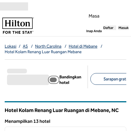
Lompati ke Konten
Masa
Daftar
Masuk
,
Membuka tab
Inap Anda
Lokasi
/
AS
/
North Carolina
/
Hotel di Mebane
/
Hotel Kolam Renang Luar Ruangan Mebane
Bandingkan
Sarapan gratis (
hotel
Filter yang disarank
Hotel Kolam Renang Luar Ruangan di Mebane,
NC
North Carolina
Menampilkan 13 hotel
1
/
12
Menampilkan 13 hotel
gambar sebelumnya
gambar
1 dari 12