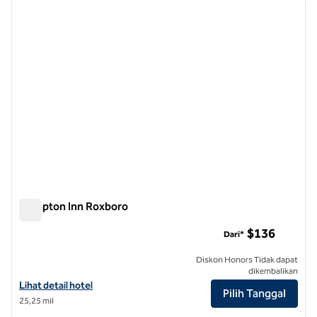
gambar sebelumnya
gambar
1 dari 12
Hampton Inn Roxboro
Hampton Inn Roxboro
$136
Dari*
Diskon Honors Tidak dapat
dikembalikan
Lihat detail hotel untuk Hampton Inn Roxboro
Lihat detail hotel
Pilih Tanggal
25,25 mil