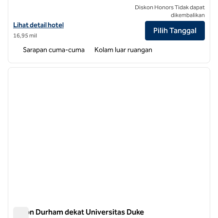
Diskon Honors Tidak dapat
dikembalikan
Lihat detail hotel untuk Hampton Inn & Suites Chapel Hill-Carrbor
Lihat detail hotel
Pilih Tanggal
16,95 mil
Sarapan cuma-cuma
Kolam luar ruangan
1
/
12
gambar sebelumnya
gambar
1 dari 12
Hilton Durham dekat Universitas Duke