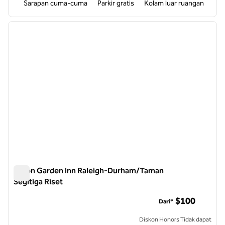
Sarapan cuma-cuma
Parkir gratis
Kolam luar ruangan
1
/
12
gambar sebelumnya
gambar
1 dari 12
Hilton Garden Inn Raleigh-Durham/Taman
Segitiga Riset
Hilton Garden Inn Raleigh-Durham/Taman Segitiga Riset
$100
Dari*
Diskon Honors Tidak dapat