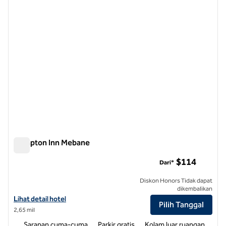
Hampton Inn Mebane
Hampton Inn Mebane
$114
Dari*
Diskon Honors Tidak dapat
dikembalikan
Lihat detail hotel untuk Hampton Inn Mebane
Lihat detail hotel
Pilih Tanggal
2,65 mil
Sarapan cuma-cuma
Parkir gratis
Kolam luar ruangan