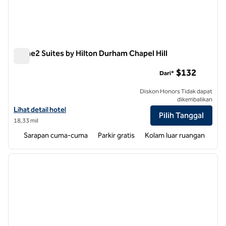
Home2 Suites by Hilton Durham Chapel Hill
Home2 Suites by Hilton Durham Chapel Hill
$132
Dari*
Diskon Honors Tidak dapat
dikembalikan
Lihat detail hotel untuk Home2 Suites by Hilton Durham Chapel Hill
Lihat detail hotel
Pilih Tanggal
18,33 mil
Sarapan cuma-cuma
Parkir gratis
Kolam luar ruangan
1
/
14
gambar sebelumnya
gambar
1 dari 14