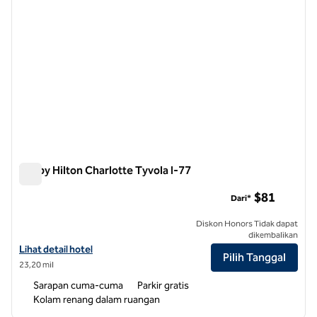
Tru by Hilton Charlotte Tyvola I-77
Tru by Hilton Charlotte Tyvola I-77
$81
Dari*
Diskon Honors Tidak dapat
dikembalikan
Lihat detail hotel untuk Tru by Hilton Charlotte Tyvola I-77
Lihat detail hotel
Pilih Tanggal
23,20 mil
Sarapan cuma-cuma
Parkir gratis
Kolam renang dalam ruangan
1
/
12