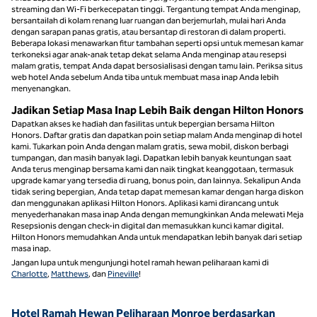
streaming dan Wi-Fi berkecepatan tinggi. Tergantung tempat Anda menginap,
bersantailah di kolam renang luar ruangan dan berjemurlah, mulai hari Anda
dengan sarapan panas gratis, atau bersantap di restoran di dalam properti.
Beberapa lokasi menawarkan fitur tambahan seperti opsi untuk memesan kamar
terkoneksi agar anak-anak tetap dekat selama Anda menginap atau resepsi
malam gratis, tempat Anda dapat bersosialisasi dengan tamu lain. Periksa situs
web hotel Anda sebelum Anda tiba untuk membuat masa inap Anda lebih
menyenangkan.
Jadikan Setiap Masa Inap Lebih Baik dengan Hilton Honors
Dapatkan akses ke hadiah dan fasilitas untuk bepergian bersama Hilton
Honors. Daftar gratis dan dapatkan poin setiap malam Anda menginap di hotel
kami. Tukarkan poin Anda dengan malam gratis, sewa mobil, diskon berbagi
tumpangan, dan masih banyak lagi. Dapatkan lebih banyak keuntungan saat
Anda terus menginap bersama kami dan naik tingkat keanggotaan, termasuk
upgrade kamar yang tersedia di ruang, bonus poin, dan lainnya. Sekalipun Anda
tidak sering bepergian, Anda tetap dapat memesan kamar dengan harga diskon
dan menggunakan aplikasi Hilton Honors. Aplikasi kami dirancang untuk
menyederhanakan masa inap Anda dengan memungkinkan Anda melewati Meja
Resepsionis dengan check-in digital dan memasukkan kunci kamar digital.
Hilton Honors memudahkan Anda untuk mendapatkan lebih banyak dari setiap
masa inap.
Jangan lupa untuk mengunjungi hotel ramah hewan peliharaan kami di
Charlotte
,
Matthews
, dan
Pineville
!
Hotel Ramah Hewan Peliharaan Monroe berdasarkan