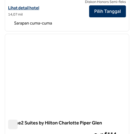
Diskon Honors Semi-fleks
Lihat detail hotel untuk Hampton Inn Charlotte/Matthews
Lihat detail hotel
Pilih Tanggal
14,07 mil
Sarapan cuma-cuma
1
/
12
gambar sebelumnya
gambar
1 dari 12
Home2 Suites by Hilton Charlotte Piper Glen
Home2 Suites by Hilton Charlotte Piper Glen