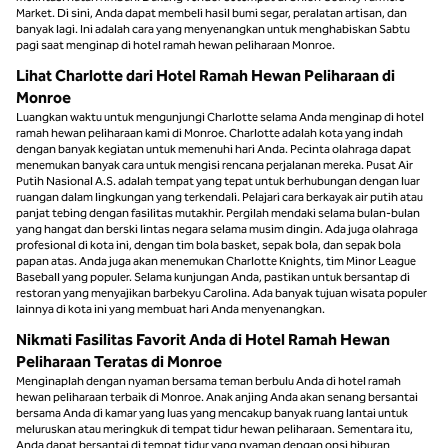
Market. Di sini, Anda dapat membeli hasil bumi segar, peralatan artisan, dan
banyak lagi. Ini adalah cara yang menyenangkan untuk menghabiskan Sabtu
pagi saat menginap di hotel ramah hewan peliharaan Monroe.
Lihat Charlotte dari Hotel Ramah Hewan Peliharaan di
Monroe
Luangkan waktu untuk mengunjungi Charlotte selama Anda menginap di hotel
ramah hewan peliharaan kami di Monroe. Charlotte adalah kota yang indah
dengan banyak kegiatan untuk memenuhi hari Anda. Pecinta olahraga dapat
menemukan banyak cara untuk mengisi rencana perjalanan mereka. Pusat Air
Putih Nasional A.S. adalah tempat yang tepat untuk berhubungan dengan luar
ruangan dalam lingkungan yang terkendali. Pelajari cara berkayak air putih atau
panjat tebing dengan fasilitas mutakhir. Pergilah mendaki selama bulan-bulan
yang hangat dan berski lintas negara selama musim dingin. Ada juga olahraga
profesional di kota ini, dengan tim bola basket, sepak bola, dan sepak bola
papan atas. Anda juga akan menemukan Charlotte Knights, tim Minor League
Baseball yang populer. Selama kunjungan Anda, pastikan untuk bersantap di
restoran yang menyajikan barbekyu Carolina. Ada banyak tujuan wisata populer
lainnya di kota ini yang membuat hari Anda menyenangkan.
Nikmati Fasilitas Favorit Anda di Hotel Ramah Hewan
Peliharaan Teratas di Monroe
Menginaplah dengan nyaman bersama teman berbulu Anda di hotel ramah
hewan peliharaan terbaik di Monroe. Anak anjing Anda akan senang bersantai
bersama Anda di kamar yang luas yang mencakup banyak ruang lantai untuk
meluruskan atau meringkuk di tempat tidur hewan peliharaan. Sementara itu,
Anda dapat bersantai di tempat tidur yang nyaman dengan opsi hiburan