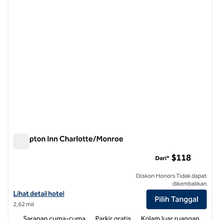
Hampton Inn Charlotte/Monroe
Hampton Inn Charlotte/Monroe
$118
Dari*
Diskon Honors Tidak dapat
dikembalikan
Lihat detail hotel untuk Hampton Inn Charlotte/Monroe
Lihat detail hotel
Pilih Tanggal
2,62 mil
Sarapan cuma-cuma
Parkir gratis
Kolam luar ruangan