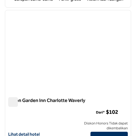
1
/
12
gambar sebelumnya
gambar
1 dari 12
Hilton Garden Inn Charlotte Waverly
Hilton Garden Inn Charlotte Waverly
$102
Dari*
Diskon Honors Tidak dapat
dikembalikan
Lihat detail hotel untuk Hilton Garden Inn Charlotte Waverly
Lihat detail hotel