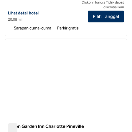
Diskon Honors Tidak dapat
dikembalikan
Lihat detail hotel untuk Hampton Inn & Suites Charlotte/Pineville
Lihat detail hotel
Pilih Tanggal
20,08 mil
Sarapan cuma-cuma
Parkir gratis
1
/
12
gambar sebelumnya
gambar
1 dari 12
Hilton Garden Inn Charlotte Pineville