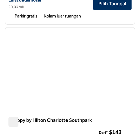
Lihat detail hotel
Pilih Tanggal
20,03 mil
Parkir gratis
Kolam luar ruangan
1
/
11
gambar sebelumnya
gambar
1 dari 11
Canopy by Hilton Charlotte Southpark
Canopy by Hilton Charlotte Southpark
$143
Dari*