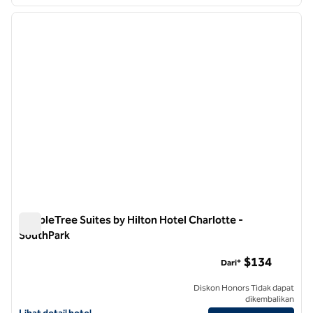
1
/
12
gambar sebelumnya
gambar
1 dari 12
DoubleTree Suites by Hilton Hotel Charlotte -
SouthPark
DoubleTree Suites by Hilton Hotel Charlotte - SouthPark
$134
Dari*
Diskon Honors Tidak dapat
dikembalikan
Lihat perincian hotel untuk DoubleTree Suites by Hilton Hotel Charlo