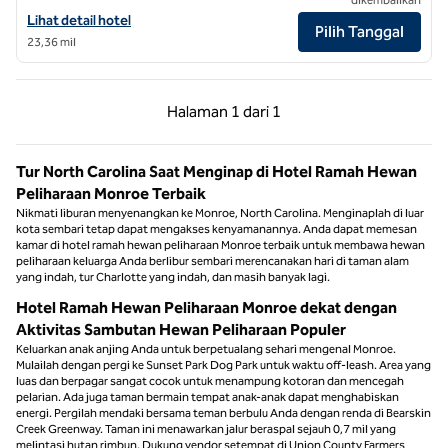
Lihat detail hotel untuk Hilton Garden Inn Charlotte Uptown
Lihat detail hotel
Pilih Tanggal
23,36 mil
Halaman Sebelumnya, 1 dari 1
Halaman Berikutnya,
Halaman
1 dari 1
Halaman 1 dari 1
Tur North Carolina Saat Menginap di Hotel Ramah Hewan
Peliharaan Monroe Terbaik
Nikmati liburan menyenangkan ke Monroe, North Carolina. Menginaplah di luar
kota sembari tetap dapat mengakses kenyamanannya. Anda dapat memesan
kamar di hotel ramah hewan peliharaan Monroe terbaik untuk membawa hewan
peliharaan keluarga Anda berlibur sembari merencanakan hari di taman alam
yang indah, tur Charlotte yang indah, dan masih banyak lagi.
Hotel Ramah Hewan Peliharaan Monroe dekat dengan
Aktivitas Sambutan Hewan Peliharaan Populer
Keluarkan anak anjing Anda untuk berpetualang sehari mengenal Monroe.
Mulailah dengan pergi ke Sunset Park Dog Park untuk waktu off-leash. Area yang
luas dan berpagar sangat cocok untuk menampung kotoran dan mencegah
pelarian. Ada juga taman bermain tempat anak-anak dapat menghabiskan
energi. Pergilah mendaki bersama teman berbulu Anda dengan renda di Bearskin
Creek Greenway. Taman ini menawarkan jalur beraspal sejauh 0,7 mil yang
melintasi hutan rimbun. Dukung vendor setempat di Union County Farmers