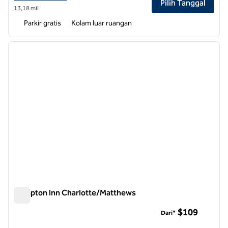
Pilih Tanggal
13,18 mil
Parkir gratis
Kolam luar ruangan
1
/
12
gambar sebelumnya
gambar
1 dari 12
Hampton Inn Charlotte/Matthews
Hampton Inn Charlotte/Matthews
$109
Dari*