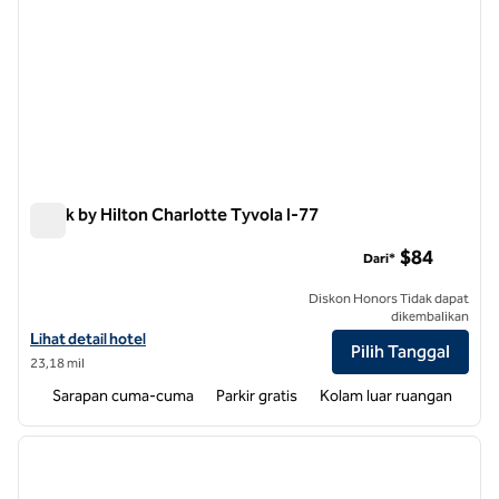
Spark by Hilton Charlotte Tyvola I-77
Spark by Hilton Charlotte Tyvola I-77
$84
Dari*
Diskon Honors Tidak dapat
dikembalikan
Lihat detail hotel untuk Spark by Hilton Charlotte Tyvola I-77
Lihat detail hotel
Pilih Tanggal
23,18 mil
Sarapan cuma-cuma
Parkir gratis
Kolam luar ruangan
1
/
12
gambar sebelumnya
gambar
1 dari 12