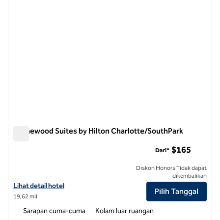
Homewood Suites by Hilton Charlotte/SouthPark
Homewood Suites by Hilton Charlotte/SouthPark
$165
Dari*
Diskon Honors Tidak dapat
dikembalikan
Lihat detail hotel untuk Homewood Suites by Hilton Charlotte/Sout
Lihat detail hotel
Pilih Tanggal
19,62 mil
Sarapan cuma-cuma
Kolam luar ruangan