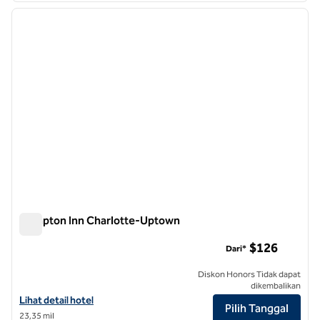
gambar sebelumnya
gambar
1 dari 12
Hampton Inn Charlotte-Uptown
Hampton Inn Charlotte-Uptown
$126
Dari*
Diskon Honors Tidak dapat
dikembalikan
Lihat detail hotel untuk Hampton Inn Charlotte-Uptown
Lihat detail hotel
Pilih Tanggal
23,35 mil