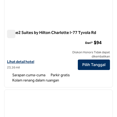
Home2 Suites by Hilton Charlotte I-77 Tyvola Rd
Home2 Suites by Hilton Charlotte I-77 Tyvola Rd
$94
Dari*
Diskon Honors Tidak dapat
dikembalikan
Lihat detail hotel untuk Home2 Suites by Hilton Charlotte I-77 Tyvol
Lihat detail hotel
Pilih Tanggal
23,16 mil
Sarapan cuma-cuma
Parkir gratis
Kolam renang dalam ruangan
1
/
12
gambar sebelumnya
gambar
1 dari 12