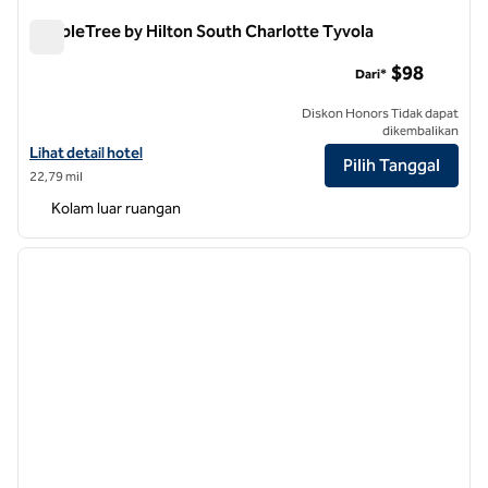
DoubleTree by Hilton South Charlotte Tyvola
DoubleTree by Hilton South Charlotte Tyvola
$98
Dari*
Diskon Honors Tidak dapat
dikembalikan
Lihat detail hotel untuk DoubleTree by Hilton South Charlotte Tyvola
Lihat detail hotel
Pilih Tanggal
22,79 mil
Kolam luar ruangan
1
/
12
gambar sebelumnya
gambar
1 dari 12