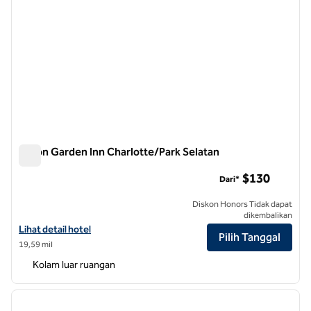
Hilton Garden Inn Charlotte/Park Selatan
Hilton Garden Inn Charlotte/Park Selatan
$130
Dari*
Diskon Honors Tidak dapat
dikembalikan
Lihat detail hotel untuk Hilton Garden Inn Charlotte/SouthPark
Lihat detail hotel
Pilih Tanggal
19,59 mil
Kolam luar ruangan
1
/
12
gambar sebelumnya
gambar
1 dari 12