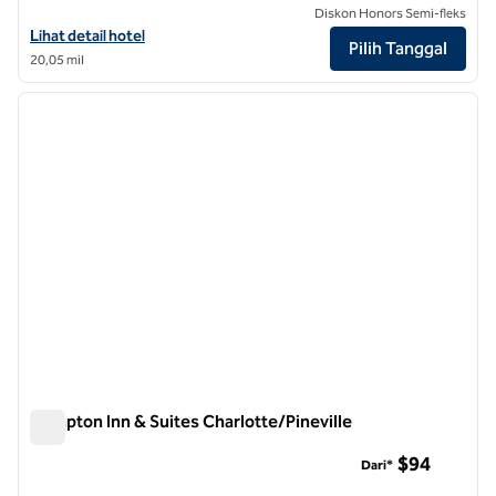
Diskon Honors Semi-fleks
Lihat detail hotel untuk Canopy by Hilton Charlotte Southpark
Lihat detail hotel
Pilih Tanggal
20,05 mil
1
/
12
gambar sebelumnya
gambar
1 dari 12
Hampton Inn & Suites Charlotte/Pineville
Hampton Inn & Suites Charlotte/Pineville
$94
Dari*