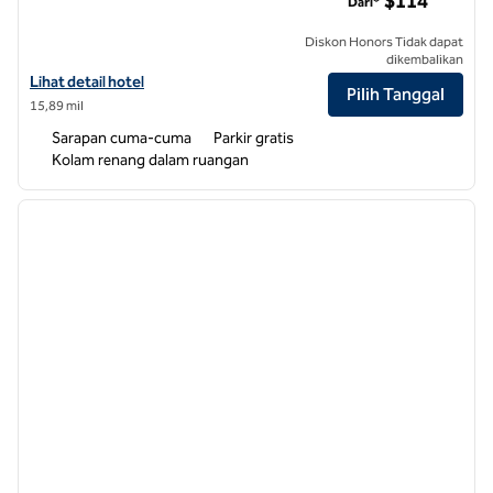
$114
Dari*
Diskon Honors Tidak dapat
dikembalikan
Lihat detail hotel untuk Home2 Suites by Hilton Charlotte Piper Glen
Lihat detail hotel
Pilih Tanggal
15,89 mil
Sarapan cuma-cuma
Parkir gratis
Kolam renang dalam ruangan
1
/
11
gambar sebelumnya
gambar
1 dari 11