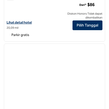
Hilton Garden Inn Charlotte Pineville
$86
Dari*
Diskon Honors Tidak dapat
dikembalikan
Lihat detail hotel untuk Hilton Garden Inn Charlotte Pineville
Lihat detail hotel
Pilih Tanggal
20,09 mil
Parkir gratis
1
/
12
gambar sebelumnya
gambar
1 dari 12