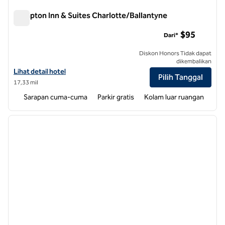
Hampton Inn & Suites Charlotte/Ballantyne
Hampton Inn & Suites Charlotte/Ballantyne
$95
Dari*
Diskon Honors Tidak dapat
dikembalikan
Lihat detail hotel untuk Hampton Inn & Suites Charlotte/Ballantyne
Lihat detail hotel
Pilih Tanggal
17,33 mil
Sarapan cuma-cuma
Parkir gratis
Kolam luar ruangan
1
/
10
gambar sebelumnya
gambar
1 dari 10