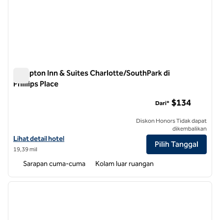
Hampton Inn & Suites Charlotte/SouthPark di
Phillips Place
Hampton Inn & Suites Charlotte/SouthPark di Phillips Place
$134
Dari*
Diskon Honors Tidak dapat
dikembalikan
Lihat detail hotel untuk Hampton Inn & Suites Charlotte/SouthPark di 
Lihat detail hotel
Pilih Tanggal
19,39 mil
Sarapan cuma-cuma
Kolam luar ruangan
1
/
12
gambar sebelumnya
gambar
1 dari 12