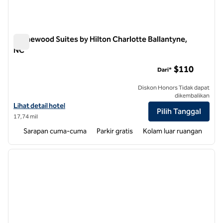
Homewood Suites by Hilton Charlotte Ballantyne,
NC
Homewood Suites by Hilton Charlotte Ballantyne, NC
$110
Dari*
Diskon Honors Tidak dapat
dikembalikan
Lihat detail hotel untuk Homewood Suites by Hilton Charlotte Balla
Lihat detail hotel
Pilih Tanggal
17,74 mil
Sarapan cuma-cuma
Parkir gratis
Kolam luar ruangan
1
/
12
gambar sebelumnya
gambar
1 dari 12