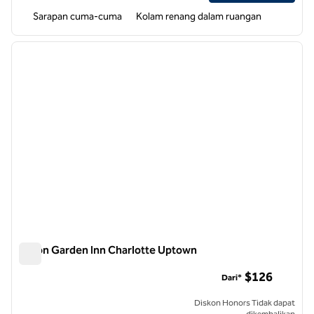
Sarapan cuma-cuma
Kolam renang dalam ruangan
1
/
12
gambar sebelumnya
gambar
1 dari 12
Hilton Garden Inn Charlotte Uptown
Hilton Garden Inn Charlotte Uptown
$126
Dari*
Diskon Honors Tidak dapat
dikembalikan