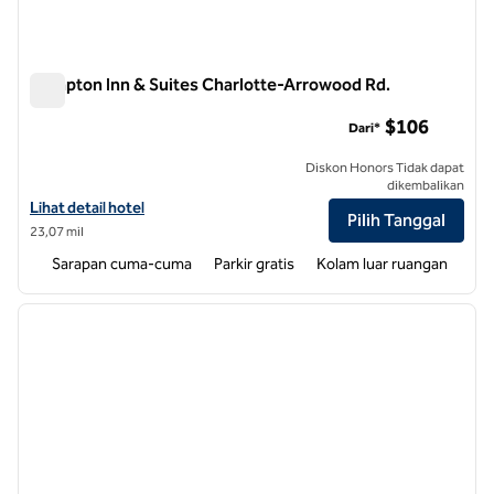
Hampton Inn & Suites Charlotte-Arrowood Rd.
Hampton Inn & Suites Charlotte-Arrowood Rd.
$106
Dari*
Diskon Honors Tidak dapat
dikembalikan
Lihat detail hotel untuk Hampton Inn & Suites Charlotte-Arrowood R
Lihat detail hotel
Pilih Tanggal
23,07 mil
Sarapan cuma-cuma
Parkir gratis
Kolam luar ruangan
1
/
12
gambar sebelumnya
gambar
1 dari 12