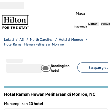
Lompati ke Konten
Masa
Daftar
Masuk
,
Membuka tab
Inap Anda
Lokasi
/
AS
/
North Carolina
/
Hotel di Monroe
/
Hotel Ramah Hewan Peliharaan Monroe
Bandingkan
Sarapan gratis 
hotel
Filter yang disarank
Hotel Ramah Hewan Peliharaan di Monroe,
NC
North Carolina
Menampilkan 20 hotel
1
/
12
Menampilkan 20 hotel
gambar sebelumnya
gambar
1 dari 12