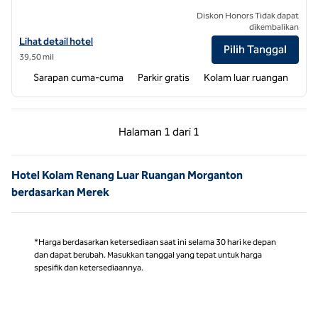
Diskon Honors Tidak dapat
dikembalikan
Lihat detail hotel untuk Hampton Inn Wilkesboro
Lihat detail hotel
Pilih Tanggal
39,50 mil
Sarapan cuma-cuma
Parkir gratis
Kolam luar ruangan
Halaman Sebelumnya, 1 dari 1
Halaman Berikutnya,
Halaman
1 dari 1
Halaman 1 dari 1
Hotel Kolam Renang Luar Ruangan Morganton
berdasarkan Merek
*Harga berdasarkan ketersediaan saat ini selama 30 hari ke depan
dan dapat berubah. Masukkan tanggal yang tepat untuk harga
spesifik dan ketersediaannya.