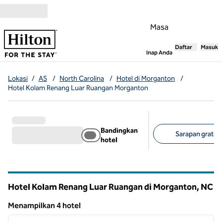
Lompati ke Konten
Masa
Daftar
Masuk
,
Membuka tab
Inap Anda
Lokasi
/
AS
/
North Carolina
/
Hotel di Morganton
/
Hotel Kolam Renang Luar Ruangan Morganton
Bandingkan
Sarapan gratis (
hotel
Filter yang disarank
Hotel Kolam Renang Luar Ruangan di Morganton,
NC
North Carolina
Menampilkan 4 hotel
1
/
12
Menampilkan 4 hotel
gambar sebelumnya
gambar
1 dari 12