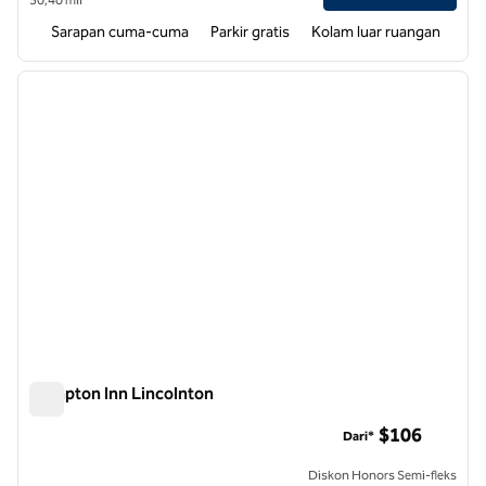
Sarapan cuma-cuma
Parkir gratis
Kolam luar ruangan
1
/
12
gambar sebelumnya
gambar
1 dari 12
Hampton Inn Lincolnton
Hampton Inn Lincolnton
$106
Dari*
Diskon Honors Semi-fleks