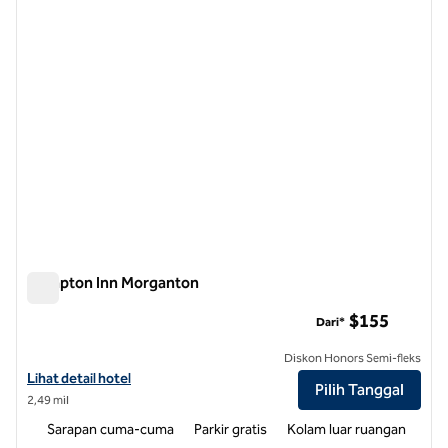
Hampton Inn Morganton
Hampton Inn Morganton
$155
Dari*
Diskon Honors Semi-fleks
Lihat detail hotel untuk Hampton Inn Morganton
Lihat detail hotel
Pilih Tanggal
2,49 mil
Sarapan cuma-cuma
Parkir gratis
Kolam luar ruangan