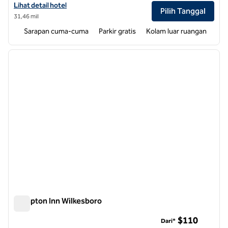
Lihat detail hotel untuk Hampton Inn Lincolnton
Lihat detail hotel
Pilih Tanggal
31,46 mil
Sarapan cuma-cuma
Parkir gratis
Kolam luar ruangan
1
/
12
gambar sebelumnya
gambar
1 dari 12
Hampton Inn Wilkesboro
Hampton Inn Wilkesboro
$110
Dari*