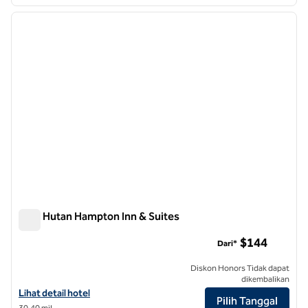
1
/
12
gambar sebelumnya
gambar
1 dari 12
Kota Hutan Hampton Inn & Suites
Kota Hutan Hampton Inn & Suites
$144
Dari*
Diskon Honors Tidak dapat
dikembalikan
Lihat detail hotel untuk Hampton Inn & Suites Forest City
Lihat detail hotel
Pilih Tanggal
30,40 mil