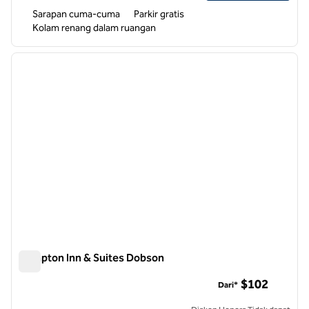
Sarapan cuma-cuma
Parkir gratis
Kolam renang dalam ruangan
1
/
12
gambar sebelumnya
gambar
1 dari 12
Hampton Inn & Suites Dobson
Hampton Inn & Suites Dobson
$102
Dari*