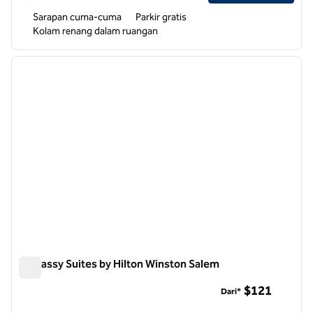
Sarapan cuma-cuma
Parkir gratis
Kolam renang dalam ruangan
1
/
12
gambar sebelumnya
gambar
1 dari 12
Embassy Suites by Hilton Winston Salem
Embassy Suites by Hilton Winston Salem
$121
Dari*