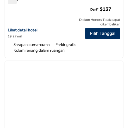
Hampton Inn Hillsville
$137
Dari*
Diskon Honors Tidak dapat
dikembalikan
Lihat detail hotel untuk Hampton Inn Hillsville
Lihat detail hotel
Pilih Tanggal
19,27 mil
Sarapan cuma-cuma
Parkir gratis
Kolam renang dalam ruangan
1
/
12
gambar sebelumnya
gambar
1 dari 12