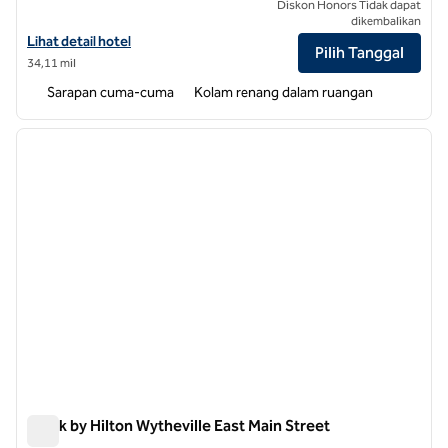
Diskon Honors Tidak dapat
dikembalikan
Lihat detail hotel untuk Embassy Suites by Hilton Winston Salem
Lihat detail hotel
Pilih Tanggal
34,11 mil
Sarapan cuma-cuma
Kolam renang dalam ruangan
1
/
12
gambar sebelumnya
gambar
1 dari 12
Spark by Hilton Wytheville East Main Street
Spark by Hilton Wytheville East Main Street