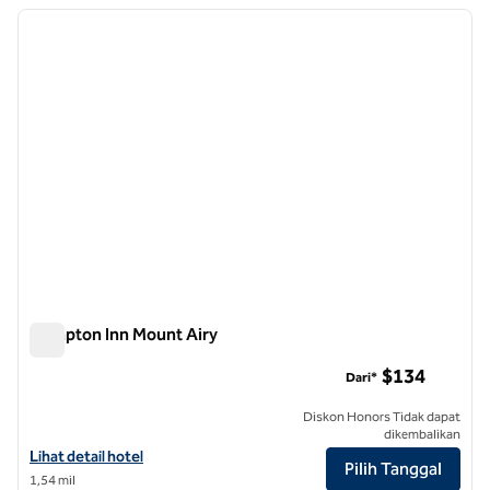
Menampilkan 9 hotel
gambar sebelumnya
gambar
1 dari 12
Hampton Inn Mount Airy
Hampton Inn Mount Airy
$134
Dari*
Diskon Honors Tidak dapat
dikembalikan
Lihat detail hotel untuk Hampton Inn Mount Airy
Lihat detail hotel
Pilih Tanggal
1,54 mil