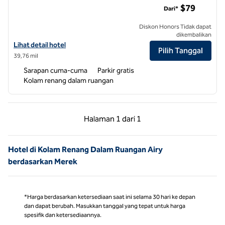
$79
Dari*
Diskon Honors Tidak dapat
dikembalikan
Lihat detail hotel untuk Spark by Hilton Wytheville East Main Street
Lihat detail hotel
Pilih Tanggal
39,76 mil
Sarapan cuma-cuma
Parkir gratis
Kolam renang dalam ruangan
Halaman Sebelumnya, 1 dari 1
Halaman Berikutnya,
Halaman
1 dari 1
Halaman 1 dari 1
Hotel di Kolam Renang Dalam Ruangan Airy
berdasarkan Merek
*Harga berdasarkan ketersediaan saat ini selama 30 hari ke depan
dan dapat berubah. Masukkan tanggal yang tepat untuk harga
spesifik dan ketersediaannya.