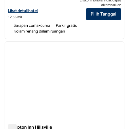
Diskon Honors Tidak dapat
dikembalikan
Lihat detail hotel untuk Hampton Inn & Suites Dobson
Lihat detail hotel
Pilih Tanggal
12,36 mil
Sarapan cuma-cuma
Parkir gratis
Kolam renang dalam ruangan
1
/
12
gambar sebelumnya
gambar
1 dari 12
Hampton Inn Hillsville