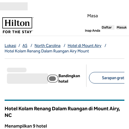
Lompati ke Konten
Masa
Daftar
Masuk
,
Membuka tab
Inap Anda
Lokasi
/
AS
/
North Carolina
/
Hotel di Mount Airy
/
Hotel Kolam Renang Dalam Ruangan Airy Mount
Bandingkan
Sarapan gratis (
hotel
Filter yang disarank
Hotel Kolam Renang Dalam Ruangan di Mount Airy,
NC
North Carolina
Menampilkan 9 hotel
1
/
12