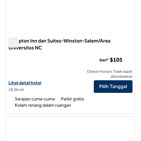
Hampton Inn dan Suites-Winston-Salem/Area
Universitas NC
Hampton Inn dan Suites-Winston-Salem/Area Universitas N
$105
Dari*
Diskon Honors Tidak dapat
dikembalikan
Lihat detail hotel untuk Hampton Inn dan Suites-Winston-Salem/Uni
Lihat detail hotel
Pilih Tanggal
28,38 mil
Sarapan cuma-cuma
Parkir gratis
Kolam renang dalam ruangan
1
/
12
gambar sebelumnya
gambar
1 dari 12