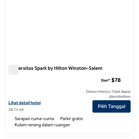
Universitas Spark by Hilton Winston-Salem
Universitas Spark by Hilton Winston-Salem
$78
Dari*
Diskon Honors Tidak dapat
dikembalikan
Lihat detail hotel untuk Spark by Hilton Winston-Salem University
Lihat detail hotel
Pilih Tanggal
28,71 mil
Sarapan cuma-cuma
Parkir gratis
Kolam renang dalam ruangan
1
/
12
gambar sebelumnya
gambar