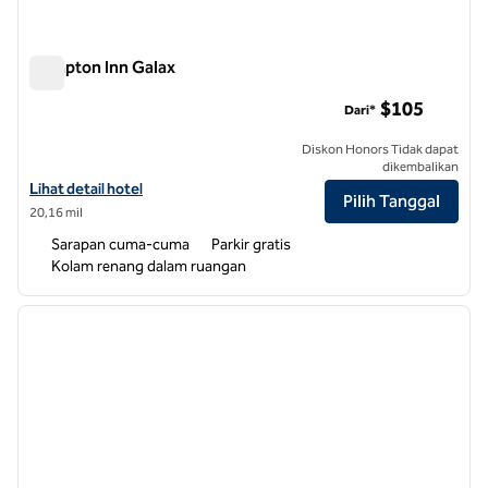
Hampton Inn Galax
Hampton Inn Galax
$105
Dari*
Diskon Honors Tidak dapat
dikembalikan
Lihat detail hotel untuk Hampton Inn Galax
Lihat detail hotel
Pilih Tanggal
20,16 mil
Sarapan cuma-cuma
Parkir gratis
Kolam renang dalam ruangan
1
/
12
gambar sebelumnya
gambar
1 dari 12