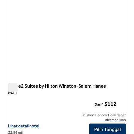
1 dari 12
Home2 Suites by Hilton Winston-Salem Hanes
Mall
Home2 Suites by Hilton Winston-Salem Hanes Mall
$112
Dari*
Diskon Honors Tidak dapat
dikembalikan
Lihat detail hotel untuk Home2 Suites by Hilton Winston-Salem Hane
Lihat detail hotel
Pilih Tanggal
33,86 mil