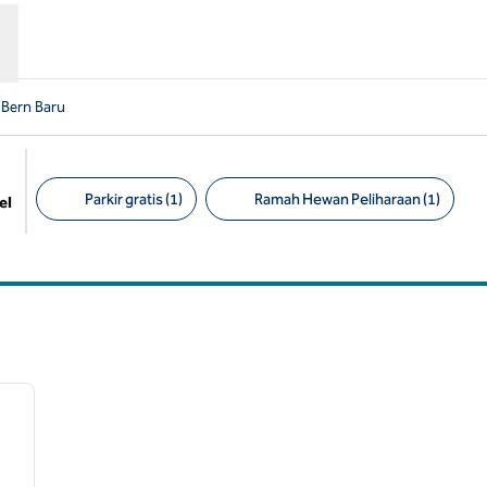
 Bern Baru
Parkir gratis (1)
Ramah Hewan Peliharaan (1)
el
Filter yang disarankan
/
12
gambar berikutnya