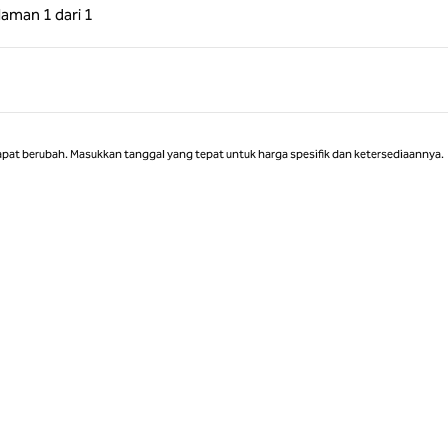
 Sebelumnya, 1 dari 1
Halaman Berikutnya, 1 dari 1
laman
1 dari 1
Halaman 1 dari 1
apat berubah. Masukkan tanggal yang tepat untuk harga spesifik dan ketersediaannya.