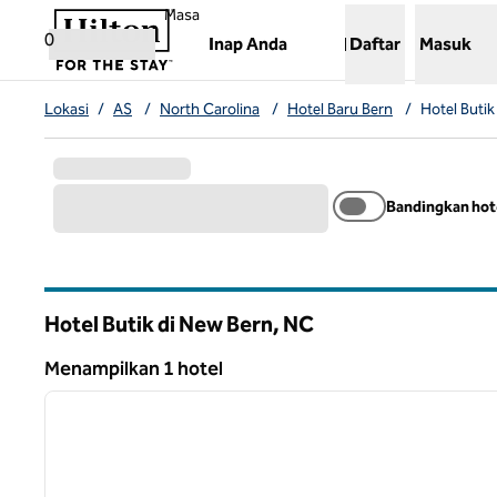
Lompati ke Konten
,
Membuka tab baru
Masa
0
Inap Anda
Daftar
Masuk
Lokasi
/
AS
/
North Carolina
/
Hotel Baru Bern
/
Hotel Butik
Bandingkan hot
Hotel Butik di New Bern,
NC
North Carolina
Menampilkan 1 hotel
1
Menampilkan 1 hotel
gambar sebelumnya
1 dari 12