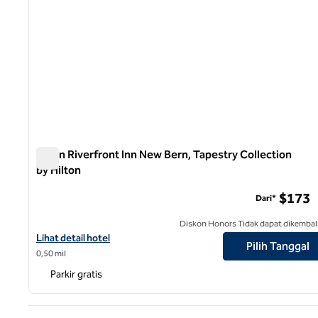
Tryon Riverfront Inn New Bern, Tapestry Collection
by Hilton
Tryon Riverfront Inn New Bern, Tapestry Collection by Hil
$173
Dari*
Diskon Honors Tidak dapat dikembal
Lihat detail hotel untuk Tryon Riverfront Inn New Bern, Tapestry 
Lihat detail hotel
Pilih Tanggal
0,50 mil
Parkir gratis