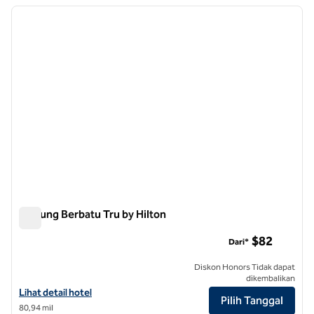
Menampilkan 5 hotel
gambar sebelumnya
gambar
1 dari 12
Gunung Berbatu Tru by Hilton
Gunung Berbatu Tru by Hilton
$82
Dari*
Diskon Honors Tidak dapat
dikembalikan
Lihat detail hotel untuk Tru by Hilton Rocky Mount
Lihat detail hotel
Pilih Tanggal
80,94 mil