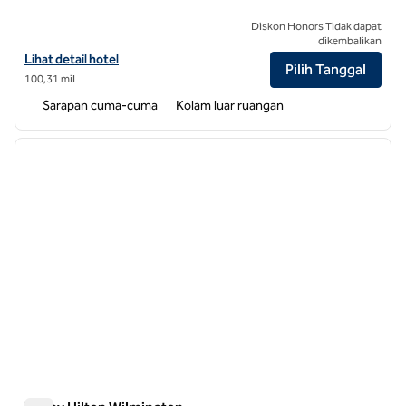
Diskon Honors Tidak dapat
dikembalikan
Lihat detail hotel untuk Tru by Hilton Charlotte Airport Lake Pointe
Lihat detail hotel
Pilih Tanggal
100,31 mil
Sarapan cuma-cuma
Kolam luar ruangan
1
/
12
gambar sebelumnya
gambar
1 dari 12