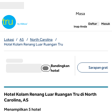
Lompati ke Konten
Masa
Daftar
Masuk
,
Membuka tab
Inap Anda
Lokasi
/
AS
/
North Carolina
/
Hotel Kolam Renang Luar Ruangan Tru
Bandingkan
Sarapan gratis (
hotel
Filter yang disarank
Hotel Kolam Renang Luar Ruangan Tru di North
Carolina, AS
Menampilkan 5 hotel
1
/
12