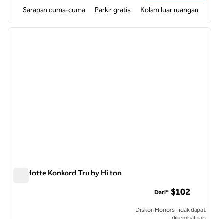
Sarapan cuma-cuma
Parkir gratis
Kolam luar ruangan
1
/
12
gambar sebelumnya
gambar
1 dari 12
Charlotte Konkord Tru by Hilton
Charlotte Konkord Tru by Hilton
$102
Dari*
Diskon Honors Tidak dapat
dikembalikan