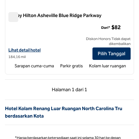
Tru by Hilton Asheville Blue Ridge Parkway
Tru by Hilton Asheville Blue Ridge Parkway
$82
Dari*
Diskon Honors Tidak dapat
dikembalikan
Lihat detail hotel untuk Tru by Hilton Asheville Blue Ridge Parkway
Lihat detail hotel
Pilih Tanggal
184,16 mil
Sarapan cuma-cuma
Parkir gratis
Kolam luar ruangan
Halaman Sebelumnya, 1 dari 1
Halaman Berikutnya,
Halaman
1 dari 1
Halaman 1 dari 1
Hotel Kolam Renang Luar Ruangan North Carolina Tru
berdasarkan Kota
*Harga berdasarkan ketersediaan saat ini selama 30 hari ke depan