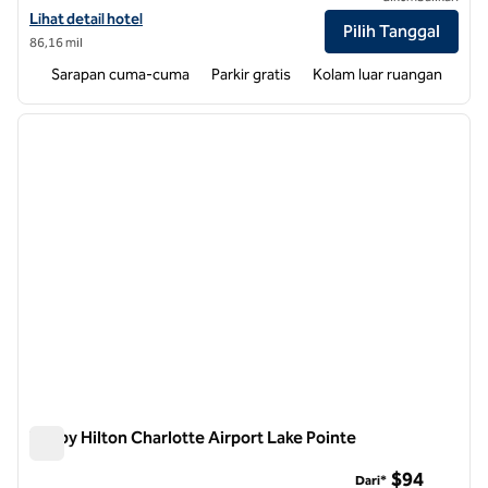
Lihat detail hotel untuk Tru by Hilton Concord Charlotte
Lihat detail hotel
Pilih Tanggal
86,16 mil
Sarapan cuma-cuma
Parkir gratis
Kolam luar ruangan
1
/
12
gambar sebelumnya
gambar
1 dari 12
Tru by Hilton Charlotte Airport Lake Pointe
Tru by Hilton Charlotte Airport Lake Pointe
$94
Dari*