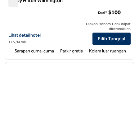
Tru by Hilton Wilmington
Tru by Hilton Wilmington
$100
Dari*
Diskon Honors Tidak dapat
dikembalikan
Lihat detail hotel untuk Tru by Hilton Wilmington
Lihat detail hotel
Pilih Tanggal
115,94 mil
Sarapan cuma-cuma
Parkir gratis
Kolam luar ruangan
1
/
12
gambar sebelumnya
gambar
1 dari 12