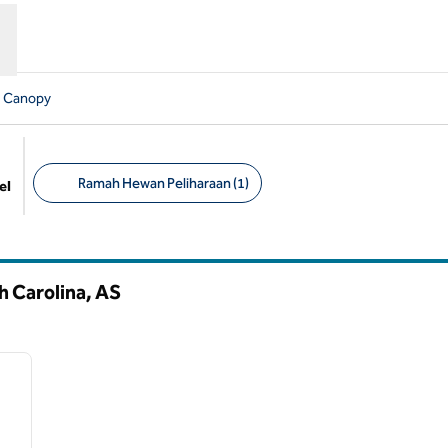
n Canopy
Ramah Hewan Peliharaan (1)
el
Filter yang disarankan
h Carolina, AS
/
11
gambar berikutnya