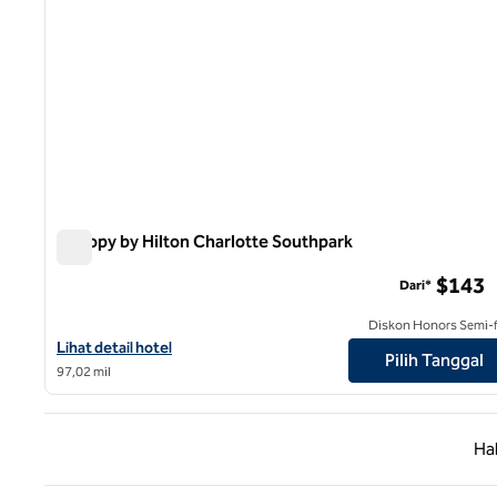
Canopy by Hilton Charlotte Southpark
Canopy by Hilton Charlotte Southpark
$143
Dari*
Diskon Honors Semi-f
Lihat detail hotel untuk Canopy by Hilton Charlotte Southpark
Lihat detail hotel
Pilih Tanggal
97,02 mil
Halaman
Ha