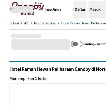
Lompati ke Konten
,
Membuka tab baru
Masa
0
Inap Anda
Daftar
Masuk
Lokasi
/
AS
/
North Carolina
/
Hotel Ramah Hewan Peliharaa
Bandingkan hot
Hotel Ramah Hewan Peliharaan Canopy di Nort
Menampilkan 1 hotel
1
Menampilkan 1 hotel
gambar sebelumnya
1 dari 11