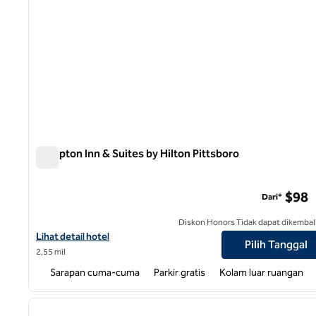
Hampton Inn & Suites by Hilton Pittsboro
Hampton Inn & Suites by Hilton Pittsboro
$98
Dari*
Diskon Honors Tidak dapat dikembal
Lihat detail hotel untuk Hampton Inn & Suites by Hilton Pittsboro
Lihat detail hotel
Pilih Tanggal
2,55 mil
Sarapan cuma-cuma
Parkir gratis
Kolam luar ruangan
1
gambar sebelumnya
1 dari 12