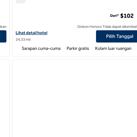
Hampton Inn & Suites Raleigh Cary Lenovo Center
$102
Dari*
ikan
Diskon Honors Tidak dapat dikembal
Suites Durham
Lihat detail hotel untuk Hampton Inn & Suites Raleigh Cary Leno
Lihat detail hotel
Pilih Tanggal
24,33 mil
Sarapan cuma-cuma
Parkir gratis
Kolam luar ruangan
/
12
1
gambar berikutnya
gambar sebelumnya
1 dari 12