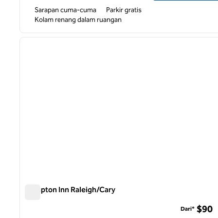
Sarapan cuma-cuma
Parkir gratis
Kolam renang dalam ruangan
1
gambar sebelumnya
1 dari 12
Hampton Inn Raleigh/Cary
Hampton Inn Raleigh/Cary
$90
Dari*