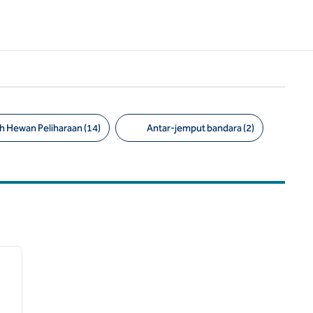
 Hewan Peliharaan (14)
Antar-jemput bandara (2)
/
12
gambar berikutnya