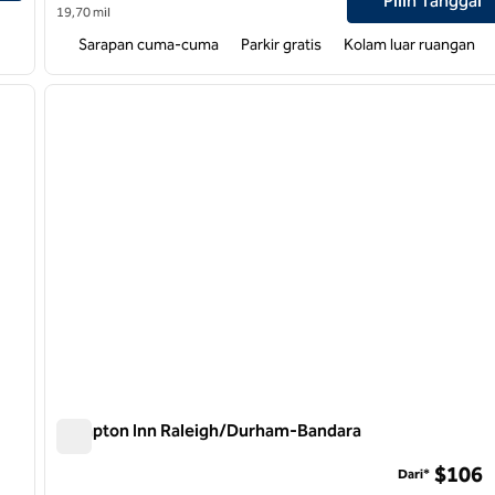
Pilih Tanggal
19,70 mil
Sarapan cuma-cuma
Parkir gratis
Kolam luar ruangan
/
12
1
gambar berikutnya
gambar sebelumnya
1 dari 12
Hampton Inn Raleigh/Durham-Bandara
Hampton Inn Raleigh/Durham-Bandara
$106
Dari*