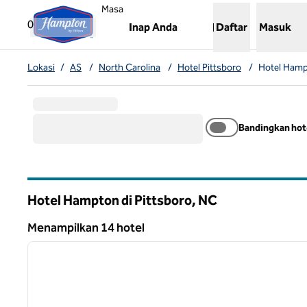
Lompati ke Konten
,
Membuka tab baru
Masa
0
Inap Anda
Daftar
Masuk
Lokasi
/
AS
/
North Carolina
/
Hotel Pittsboro
/
Hotel Hamp
Bandingkan hot
Hotel Hampton di Pittsboro,
NC
North Carolina
Menampilkan 14 hotel
1
Menampilkan 14 hotel
gambar sebelumnya
1 dari 14