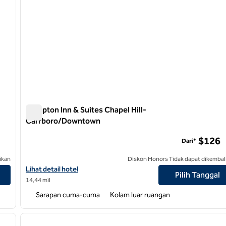
Hampton Inn & Suites Chapel Hill-
Carrboro/Downtown
Hampton Inn & Suites Chapel Hill-Carrboro/Downtown
$126
Dari*
ikan
Diskon Honors Tidak dapat dikembal
Lihat detail hotel untuk Hampton Inn & Suites Chapel Hill-Car
Lihat detail hotel
Pilih Tanggal
14,44 mil
Sarapan cuma-cuma
Kolam luar ruangan
/
12
1
gambar berikutnya
gambar sebelumnya
1 dari 12