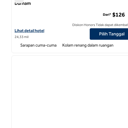
Durham
Pusat Medis Universitas Hampton Inn & Suites Durham
$126
Dari*
Diskon Honors Tidak dapat dikembal
Lihat detail hotel untuk Pusat Medis Universitas Hampton Inn & 
Lihat detail hotel
Pilih Tanggal
24,33 mil
Sarapan cuma-cuma
Kolam renang dalam ruangan
1
gambar sebelumnya
1 dari 12