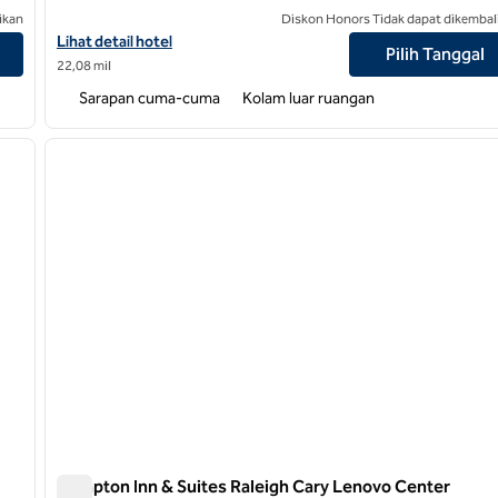
ikan
Diskon Honors Tidak dapat dikembal
Lihat detail hotel untuk Hampton Inn Raleigh/Durham-Airport
Lihat detail hotel
Pilih Tanggal
22,08 mil
Sarapan cuma-cuma
Kolam luar ruangan
/
12
1
gambar berikutnya
gambar sebelumnya
1 dari 12
Hampton Inn & Suites Raleigh Cary Lenovo Center