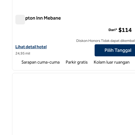
Hampton Inn Mebane
Hampton Inn Mebane
$114
Dari*
Diskon Honors Tidak dapat dikembal
Lihat detail hotel untuk Hampton Inn Mebane
Lihat detail hotel
Pilih Tanggal
24,95 mil
Sarapan cuma-cuma
Parkir gratis
Kolam luar ruangan
1
gambar sebelumnya
1 dari 12