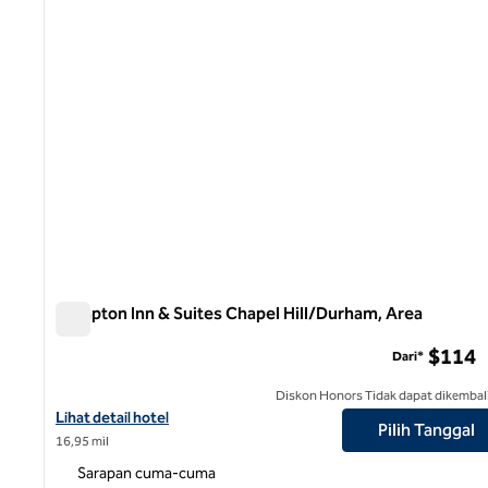
Hampton Inn & Suites Chapel Hill/Durham, Area
Hampton Inn & Suites Chapel Hill/Durham, Area
$114
Dari*
Diskon Honors Tidak dapat dikembal
Lihat detail hotel untuk Hampton Inn & Suites Chapel Hill/Durha
Lihat detail hotel
Pilih Tanggal
16,95 mil
Sarapan cuma-cuma