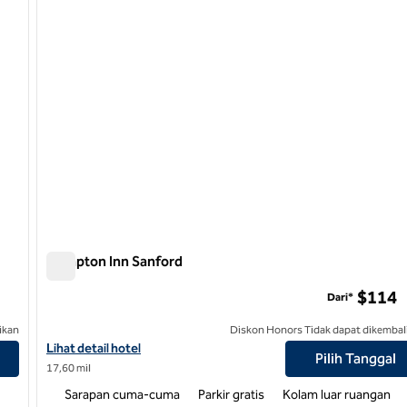
Hampton Inn Sanford
Hampton Inn Sanford
$114
Dari*
ikan
Diskon Honors Tidak dapat dikembal
m, Area
Lihat detail hotel untuk Hampton Inn Sanford
Lihat detail hotel
Pilih Tanggal
17,60 mil
Sarapan cuma-cuma
Parkir gratis
Kolam luar ruangan