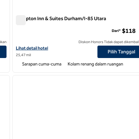
Hampton Inn & Suites Durham/I-85 Utara
Hampton Inn & Suites Durham/I-85 Utara
$118
Dari*
ikan
Diskon Honors Tidak dapat dikembal
Lihat detail hotel untuk Hampton Inn & Suites Durham/North I-8
Lihat detail hotel
Pilih Tanggal
25,47 mil
Sarapan cuma-cuma
Kolam renang dalam ruangan
/
12
1
gambar berikutnya
gambar sebelumnya
1 dari 12