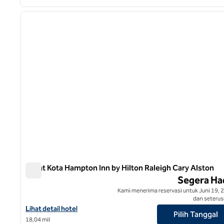
1
gambar sebelumnya
1 dari 10
Pusat Kota Hampton Inn by Hilton Raleigh Cary Alston
Pusat Kota Hampton Inn by Hilton Raleigh Cary Alston
Segera Ha
Kami menerima reservasi untuk Juni 19, 
dan seterus
Lihat detail hotel untuk Hampton Inn by Hilton Raleigh Cary Als
Lihat detail hotel
Pilih Tanggal
18,04 mil