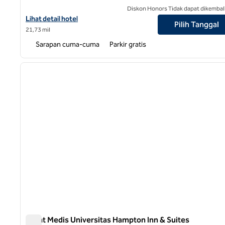
Diskon Honors Tidak dapat dikembal
Lihat detail hotel untuk Hampton Inn Raleigh/Cary
Lihat detail hotel
Pilih Tanggal
21,73 mil
Sarapan cuma-cuma
Parkir gratis
1
gambar sebelumnya
1 dari 12
Pusat Medis Universitas Hampton Inn & Suites