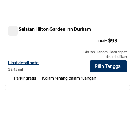
Titik Selatan Hilton Garden Inn Durham
Titik Selatan Hilton Garden Inn Durham
$93
Dari*
Diskon Honors Tidak dapat
dikembalikan
Lihat detail hotel untuk Hilton Garden Inn Durham Southpoint
Lihat detail hotel
Pilih Tanggal
18,43 mil
Parkir gratis
Kolam renang dalam ruangan
1
/
12
gambar sebelumnya
gambar
1 dari 12