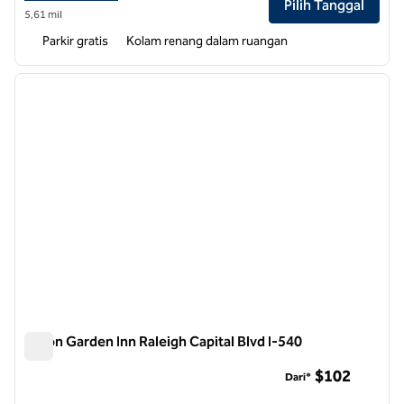
Pilih Tanggal
5,61 mil
Parkir gratis
Kolam renang dalam ruangan
1
/
11
gambar sebelumnya
gambar
1 dari 11
Hilton Garden Inn Raleigh Capital Blvd I-540
Hilton Garden Inn Raleigh Capital Blvd I-540
$102
Dari*