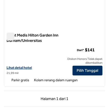
Pusat Medis Hilton Garden Inn
Durham/Universitas
Pusat Medis Hilton Garden Inn Durham/Universitas
$141
Dari*
Diskon Honors Tidak dapat
dikembalikan
Lihat detail hotel untuk Hilton Garden Inn Durham/Pusat Medis Unive
Lihat detail hotel
Pilih Tanggal
21,99 mil
Parkir gratis
Kolam renang dalam ruangan
Halaman Sebelumnya, 1 dari 1
Halaman Berikutnya,
Halaman
1 dari 1
Halaman 1 dari 1