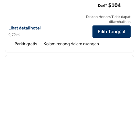
$104
Dari*
Diskon Honors Tidak dapat
dikembalikan
Lihat detail hotel untuk Bandara Hilton Garden Inn Raleigh-Durham
Lihat detail hotel
Pilih Tanggal
9,72 mil
Parkir gratis
Kolam renang dalam ruangan
1
/
12
gambar sebelumnya
gambar
1 dari 12