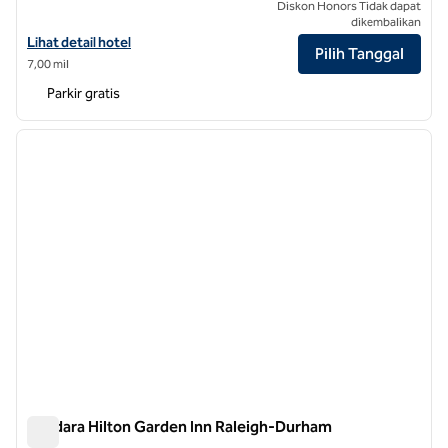
Diskon Honors Tidak dapat
dikembalikan
Lihat detail hotel untuk Hilton Garden Inn Raleigh Capital Blvd I-540
Lihat detail hotel
Pilih Tanggal
7,00 mil
Parkir gratis
1
/
12
gambar sebelumnya
gambar
1 dari 12
Bandara Hilton Garden Inn Raleigh-Durham
Bandara Hilton Garden Inn Raleigh-Durham