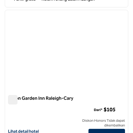
1
/
12
gambar sebelumnya
gambar
1 dari 12
Hilton Garden Inn Raleigh-Cary
Hilton Garden Inn Raleigh-Cary
$105
Dari*
Diskon Honors Tidak dapat
dikembalikan
Lihat detail hotel untuk Hilton Garden Inn Raleigh-Cary
Lihat detail hotel