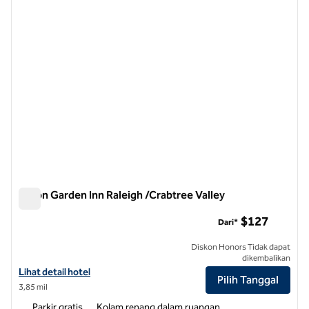
Hilton Garden Inn Raleigh /Crabtree Valley
Hilton Garden Inn Raleigh /Crabtree Valley
$127
Dari*
Diskon Honors Tidak dapat
dikembalikan
Lihat detail hotel untuk Hilton Garden Inn Raleigh /Crabtree Valley
Lihat detail hotel
Pilih Tanggal
3,85 mil
Parkir gratis
Kolam renang dalam ruangan