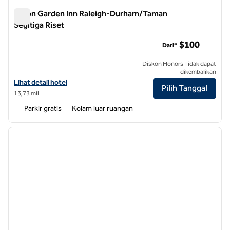
Hilton Garden Inn Raleigh-Durham/Taman
Segitiga Riset
Hilton Garden Inn Raleigh-Durham/Taman Segitiga Riset
$100
Dari*
Diskon Honors Tidak dapat
dikembalikan
Lihat detail hotel untuk Hilton Garden Inn Raleigh-Durham/Research 
Lihat detail hotel
Pilih Tanggal
13,73 mil
Parkir gratis
Kolam luar ruangan
1
/
12
gambar sebelumnya
gambar
1 dari 12