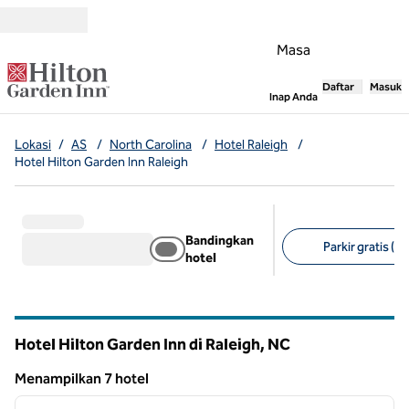
Lompati ke Konten
Masa
Daftar
Masuk
,
Membuka tab
Inap Anda
Lokasi
/
AS
/
North Carolina
/
Hotel Raleigh
/
Hotel Hilton Garden Inn Raleigh
Bandingkan
Parkir gratis (7)
hotel
Filter yang disarank
Hotel Hilton Garden Inn di Raleigh,
NC
North Carolina
Menampilkan 7 hotel
1
/
12
Menampilkan 7 hotel
gambar sebelumnya
gambar
1 dari 12