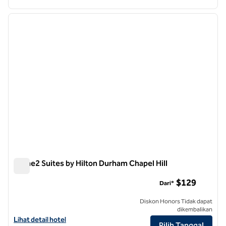
1
/
12
gambar sebelumnya
gambar
1 dari 12
Home2 Suites by Hilton Durham Chapel Hill
Home2 Suites by Hilton Durham Chapel Hill
$129
Dari*
Diskon Honors Tidak dapat
dikembalikan
Lihat detail hotel untuk Home2 Suites by Hilton Durham Chapel Hill
Lihat detail hotel
Pilih Tanggal