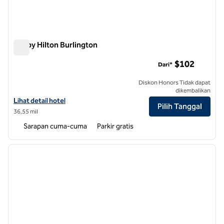
Tru by Hilton Burlington
Tru by Hilton Burlington
$102
Dari*
Diskon Honors Tidak dapat
dikembalikan
Lihat detail hotel untuk Tru by Hilton Burlington
Lihat detail hotel
Pilih Tanggal
36,55 mil
Sarapan cuma-cuma
Parkir gratis
1
/
12
gambar sebelumnya
gambar
1 dari 12