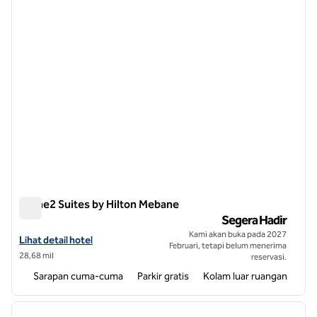
gambar sebelumnya
gambar
1 dari 11
Home2 Suites by Hilton Mebane
Home2 Suites by Hilton Mebane
Segera Hadir
Kami akan buka pada 2027
Lihat detail hotel untuk Home2 Suites by Hilton Mebane
Lihat detail hotel
Februari, tetapi belum menerima
28,68 mil
reservasi.
Sarapan cuma-cuma
Parkir gratis
Kolam luar ruangan
1
/
7
gambar sebelumnya
gambar
1 dari 7