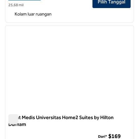
Pilih Tanggal
25,68 mil
Kolam luar ruangan
1
/
12
gambar sebelumnya
gambar
1 dari 12
Pusat Medis Universitas Home2 Suites by Hilton
Durham
Pusat Medis Universitas Home2 Suites by Hilton Durham
$169
Dari*