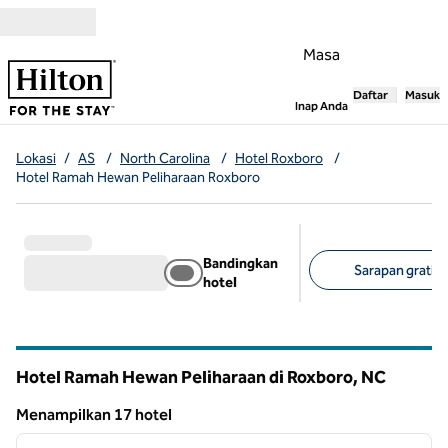
Lompati ke Konten
Masa
Daftar
Masuk
,
Membuka tab
Inap Anda
Lokasi
/
AS
/
North Carolina
/
Hotel Roxboro
/
Hotel Ramah Hewan Peliharaan Roxboro
Bandingkan
Sarapan gratis 
hotel
Filter yang disarank
Hotel Ramah Hewan Peliharaan di Roxboro,
NC
North Carolina
Menampilkan 17 hotel
1
/
12
Menampilkan 17 hotel
gambar sebelumnya
gambar
1 dari 12