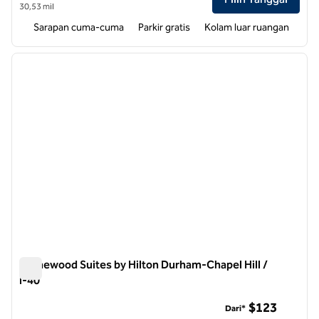
30,53 mil
Sarapan cuma-cuma
Parkir gratis
Kolam luar ruangan
1
/
11
gambar sebelumnya
gambar
1 dari 11
Homewood Suites by Hilton Durham-Chapel Hill /
I-40
Homewood Suites by Hilton Durham-Chapel Hill / I-40
$123
Dari*