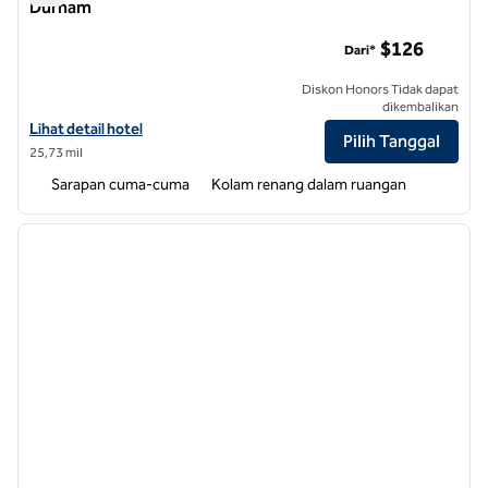
Durham
Pusat Medis Universitas Hampton Inn & Suites Durham
$126
Dari*
Diskon Honors Tidak dapat
dikembalikan
Lihat detail hotel untuk Pusat Medis Universitas Hampton Inn & Sui
Lihat detail hotel
Pilih Tanggal
25,73 mil
Sarapan cuma-cuma
Kolam renang dalam ruangan
1
/
12
gambar sebelumnya
gambar
1 dari 12