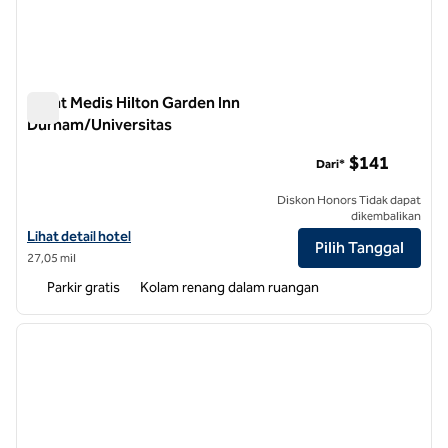
Pusat Medis Hilton Garden Inn
Durham/Universitas
Pusat Medis Hilton Garden Inn Durham/Universitas
$141
Dari*
Diskon Honors Tidak dapat
dikembalikan
Lihat detail hotel untuk Hilton Garden Inn Durham/Pusat Medis Unive
Lihat detail hotel
Pilih Tanggal
27,05 mil
Parkir gratis
Kolam renang dalam ruangan
1
/
12
gambar sebelumnya
gambar
1 dari 12