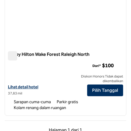
Tru by Hilton Wake Forest Raleigh North
Tru by Hilton Wake Forest Raleigh North
$100
Dari*
Diskon Honors Tidak dapat
dikembalikan
Lihat detail hotel untuk Tru by Hilton Wake Forest Raleigh North
Lihat detail hotel
Pilih Tanggal
37,83 mil
Sarapan cuma-cuma
Parkir gratis
Kolam renang dalam ruangan
Halaman Sebelumnya, 1 dari 1
Halaman Berikutnya,
Halaman
1 dari 1