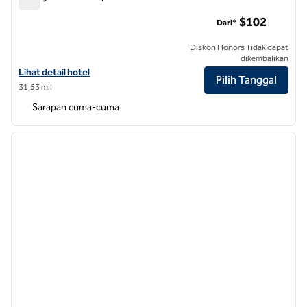
Tru by Hilton Chapel Hill
$102
Dari*
Diskon Honors Tidak dapat
dikembalikan
Lihat detail hotel untuk Tru by Hilton Chapel Hill
Lihat detail hotel
Pilih Tanggal
31,53 mil
Sarapan cuma-cuma
1
/
12
gambar sebelumnya
gambar
1 dari 12