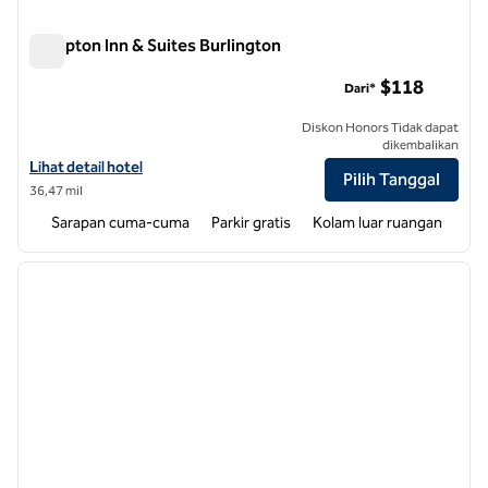
Hampton Inn & Suites Burlington
Hampton Inn & Suites Burlington
$118
Dari*
Diskon Honors Tidak dapat
dikembalikan
Lihat detail hotel untuk Hampton Inn & Suites Burlington
Lihat detail hotel
Pilih Tanggal
36,47 mil
Sarapan cuma-cuma
Parkir gratis
Kolam luar ruangan
1
/
12
gambar sebelumnya
gambar
1 dari 12