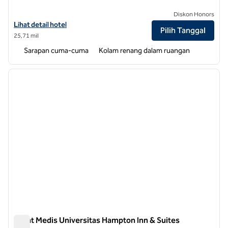
Diskon Honors
Lihat detail hotel untuk Home2 Suites by Hilton Durham University M
Lihat detail hotel
Pilih Tanggal
25,71 mil
Sarapan cuma-cuma
Kolam renang dalam ruangan
1
/
12
gambar sebelumnya
gambar
1 dari 12
Pusat Medis Universitas Hampton Inn & Suites