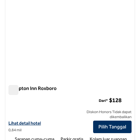
Hampton Inn Roxboro
Hampton Inn Roxboro
$128
Dari*
Diskon Honors Tidak dapat
dikembalikan
Lihat detail hotel untuk Hampton Inn Roxboro
Lihat detail hotel
Pilih Tanggal
0,84 mil
Sarapan cuma-cuma
Parkir gratis
Kolam luar ruangan