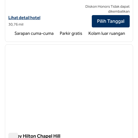
Diskon Honors Tidak dapat
dikembalikan
Lihat detail hotel untuk Homewood Suites by Hilton Durham-Chapel Hi
Lihat detail hotel
Pilih Tanggal
30,76 mil
Sarapan cuma-cuma
Parkir gratis
Kolam luar ruangan
1
/
12
gambar sebelumnya
gambar
1 dari 12
Tru by Hilton Chapel Hill