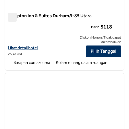
Hampton Inn & Suites Durham/I-85 Utara
Hampton Inn & Suites Durham/I-85 Utara
$118
Dari*
Diskon Honors Tidak dapat
dikembalikan
Lihat detail hotel untuk Hampton Inn & Suites Durham/North I-85
Lihat detail hotel
Pilih Tanggal
26,41 mil
Sarapan cuma-cuma
Kolam renang dalam ruangan
1
/
12
gambar sebelumnya
gambar
1 dari 12