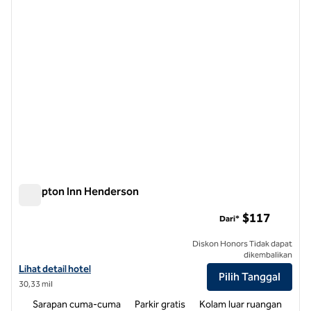
Hampton Inn Henderson
Hampton Inn Henderson
$117
Dari*
Diskon Honors Tidak dapat
dikembalikan
Lihat detail hotel untuk Hampton Inn Henderson
Lihat detail hotel
Pilih Tanggal
30,33 mil
Sarapan cuma-cuma
Parkir gratis
Kolam luar ruangan