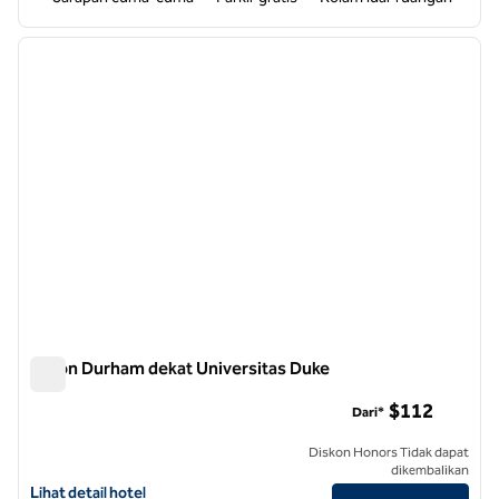
1
/
12
gambar sebelumnya
gambar
1 dari 12
Hilton Durham dekat Universitas Duke
Hilton Durham dekat Universitas Duke
$112
Dari*
Diskon Honors Tidak dapat
dikembalikan
Lihat detail hotel untuk Hilton Durham dekat Duke University
Lihat detail hotel