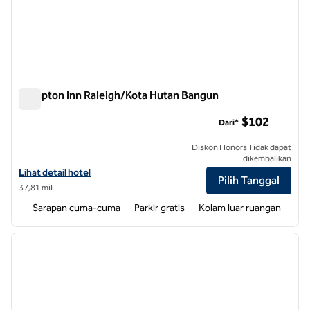
Hampton Inn Raleigh/Kota Hutan Bangun
Hampton Inn Raleigh/Kota Hutan Bangun
$102
Dari*
Diskon Honors Tidak dapat
dikembalikan
Lihat detail hotel untuk Hampton Inn Raleigh/Kota Hutan Bangkit
Lihat detail hotel
Pilih Tanggal
37,81 mil
Sarapan cuma-cuma
Parkir gratis
Kolam luar ruangan
1
/
12
gambar sebelumnya
gambar
1 dari 12