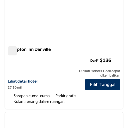
Hampton Inn Danville
Hampton Inn Danville
$136
Dari*
Diskon Honors Tidak dapat
dikembalikan
Lihat detail hotel untuk Hampton Inn Danville
Lihat detail hotel
Pilih Tanggal
27,10 mil
Sarapan cuma-cuma
Parkir gratis
Kolam renang dalam ruangan
1
/
12
gambar sebelumnya
gambar
1 dari 12