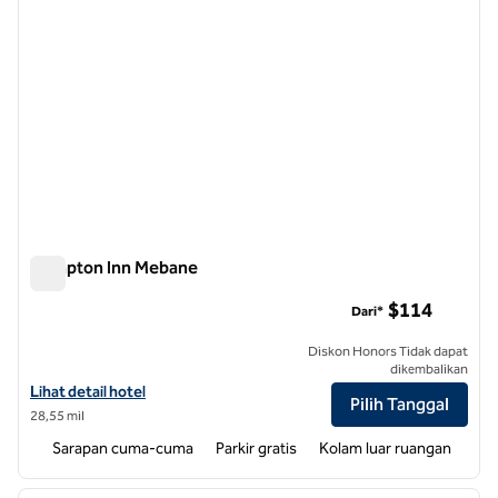
Hampton Inn Mebane
Hampton Inn Mebane
$114
Dari*
Diskon Honors Tidak dapat
dikembalikan
Lihat detail hotel untuk Hampton Inn Mebane
Lihat detail hotel
Pilih Tanggal
28,55 mil
Sarapan cuma-cuma
Parkir gratis
Kolam luar ruangan
1
/
11