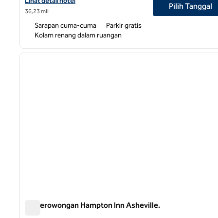
Lihat detail hotel untuk Area Hampton Inn & Suites Asheville Bil
Lihat detail hotel
Pilih Tanggal
36,23 mil
Sarapan cuma-cuma
Parkir gratis
Kolam renang dalam ruangan
1
gambar sebelumnya
1 dari 12
Rd Terowongan Hampton Inn Asheville.
Rd Terowongan Hampton Inn Asheville.