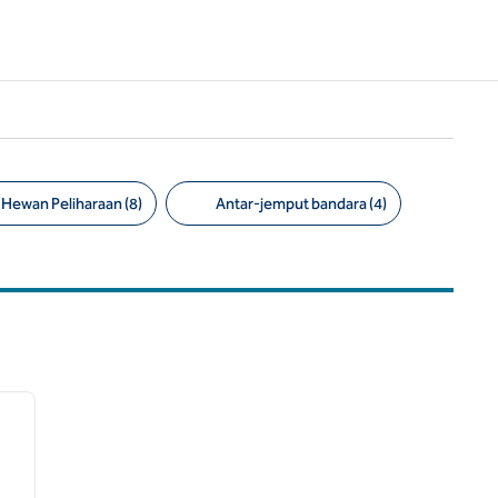
Hewan Peliharaan (8)
Antar-jemput bandara (4)
/
12
gambar berikutnya