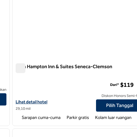
Area Hampton Inn & Suites Seneca-Clemson
Area Hampton Inn & Suites Seneca-Clemson
$119
Dari*
ikan
Valley
Diskon Honors Semi-f
Lihat detail hotel untuk Hampton Inn & Suites Seneca-Clemson 
Lihat detail hotel
Pilih Tanggal
29,10 mil
Sarapan cuma-cuma
Parkir gratis
Kolam luar ruangan
/
12
1
gambar berikutnya
gambar sebelumnya
1 dari 12