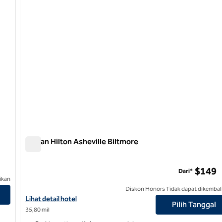
Taman Hilton Asheville Biltmore
Taman Hilton Asheville Biltmore
$149
Dari*
ikan
ort
Diskon Honors Tidak dapat dikembal
Lihat detail hotel untuk Hilton Asheville Biltmore Park
Lihat detail hotel
Pilih Tanggal
35,80 mil