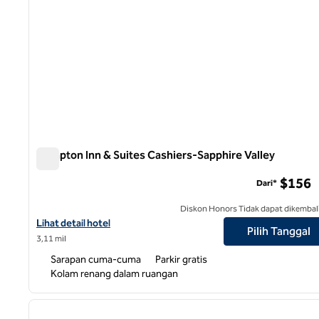
Hampton Inn & Suites Cashiers-Sapphire Valley
Hampton Inn & Suites Cashiers-Sapphire Valley
$156
Dari*
Diskon Honors Tidak dapat dikembal
Lihat detail hotel untuk Hampton Inn & Suites Cashiers-Sapphire 
Lihat detail hotel
Pilih Tanggal
3,11 mil
Sarapan cuma-cuma
Parkir gratis
Kolam renang dalam ruangan
1
gambar sebelumnya
1 dari 12