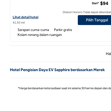
$94
Dari*
Diskon Honors Tidak dapat dikembal
Lihat detail hotel untuk Hampton Inn Asheville-Tunnel Rd.
Lihat detail hotel
Pilih Tanggal
41,95 mil
Sarapan cuma-cuma
Parkir gratis
Kolam renang dalam ruangan
Halaman
Ha
Hotel Pengisian Daya EV Sapphire berdasarkan Merek
*Harga berdasarkan ketersediaan saat ini selama 30 hari ke depan dan d