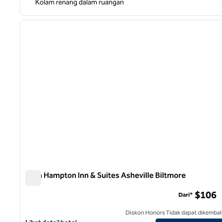
Kolam renang dalam ruangan
1
gambar sebelumnya
1 dari 12
Area Hampton Inn & Suites Asheville Biltmore
Area Hampton Inn & Suites Asheville Biltmore
$106
Dari*
Diskon Honors Tidak dapat dikembal