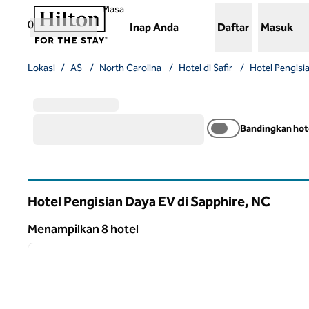
Lompati ke Konten
,
Membuka tab baru
Masa
0
Inap Anda
Daftar
Masuk
Lokasi
/
AS
/
North Carolina
/
Hotel di Safir
/
Hotel Pengisi
Bandingkan hot
Hotel Pengisian Daya EV di Sapphire,
NC
North Carolina
Menampilkan 8 hotel
1
Menampilkan 8 hotel
gambar sebelumnya
1 dari 12