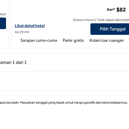
$82
Dari*
ikan
Diskon Honors Tidak dapat dikembal
Lihat detail hotel untuk Tru by Hilton Asheville Blue Ridge Parkwa
Lihat detail hotel
Pilih Tanggal
44,29 mil
Sarapan cuma-cuma
Parkir gratis
Kolam luar ruangan
 Sebelumnya, 1 dari 1
Halaman Berikutnya, 1 dari 1
laman
1 dari 1
Halaman 1 dari 1
apat berubah. Masukkan tanggal yang tepat untuk harga spesifik dan ketersediaannya.