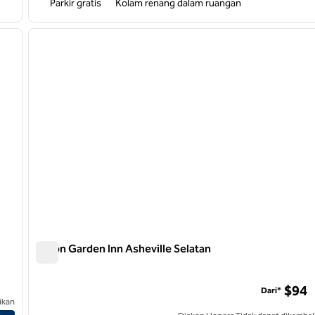
Parkir gratis
Kolam renang dalam ruangan
/
12
1
gambar berikutnya
gambar sebelumnya
1 dari 12
Hilton Garden Inn Asheville Selatan
Hilton Garden Inn Asheville Selatan
$94
Dari*
ikan