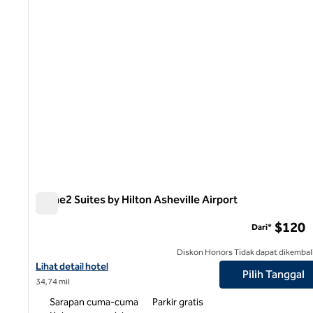
Home2 Suites by Hilton Asheville Airport
Home2 Suites by Hilton Asheville Airport
$120
Dari*
Diskon Honors Tidak dapat dikembal
Lihat perincian hotel untuk Home2 Suites by Hilton Asheville Airp
Lihat detail hotel
Pilih Tanggal
34,74 mil
Sarapan cuma-cuma
Parkir gratis