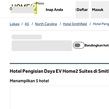
Lompati ke Konten
,
Membuka tab baru
Masa
0
Inap Anda
Daftar
Masuk
Lokasi
/
AS
/
North Carolina
/
Hotel Smithfield
/
Hotel Peng
Bandingkan hot
Hotel Pengisian Daya EV Home2 Suites di Smit
North Carolina
Menampilkan 5 hotel
1
Menampilkan 5 hotel
gambar sebelumnya
1 dari 12