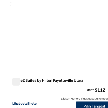
1
gambar sebelumnya
1 dari 12
Home2 Suites by Hilton Fayetteville Utara
Home2 Suites by Hilton Fayetteville Utara
$112
Dari*
Diskon Honors Tidak dapat dikembal
Lihat detail hotel untuk Home2 Suites by Hilton Fayetteville Nort
Lihat detail hotel
Pilih Tanggal