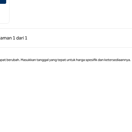
 Sebelumnya, 1 dari 1
Halaman Berikutnya, 1 dari 1
laman
1 dari 1
Halaman 1 dari 1
apat berubah. Masukkan tanggal yang tepat untuk harga spesifik dan ketersediaannya.