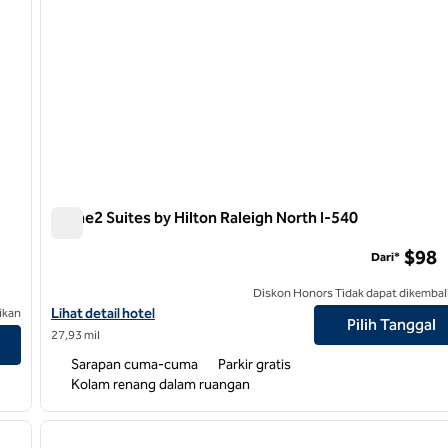
Home2 Suites by Hilton Raleigh North I-540
Home2 Suites by Hilton Raleigh North I-540
$98
Dari*
Diskon Honors Tidak dapat dikembal
Lihat detail hotel untuk Home2 Suites by Hilton Raleigh North I-
Lihat detail hotel
ikan
Pilih Tanggal
27,93 mil
Sarapan cuma-cuma
Parkir gratis
Kolam renang dalam ruangan
/
10
1
gambar berikutnya
gambar sebelumnya
1 dari 12