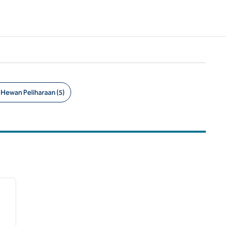
Hewan Peliharaan (5)
/
12
gambar berikutnya