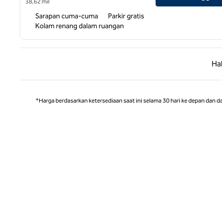
38,62 mil
Sarapan cuma-cuma
Parkir gratis
Kolam renang dalam ruangan
Halaman
Ha
*Harga berdasarkan ketersediaan saat ini selama 30 hari ke depan dan d