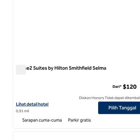
Home2 Suites by Hilton Smithfield Selma
Home2 Suites by Hilton Smithfield Selma
$120
Dari*
Diskon Honors Tidak dapat dikembal
Lihat detail hotel untuk Home2 Suites by Hilton Smithfield Selma
Lihat detail hotel
Pilih Tanggal
0,91 mil
Sarapan cuma-cuma
Parkir gratis
1
gambar sebelumnya
1 dari 10