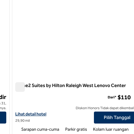
Home2 Suites by Hilton Raleigh West Lenovo Center
Home2 Suites by Hilton Raleigh West Lenovo Center
dir
$110
Dari*
 31,
nya.
Diskon Honors Tidak dapat dikembal
Lihat detail hotel untuk Home2 Suites by Hilton Raleigh West L
Lihat detail hotel
Pilih Tanggal
29,90 mil
Sarapan cuma-cuma
Parkir gratis
Kolam luar ruangan