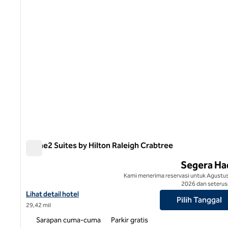
Home2 Suites by Hilton Raleigh Crabtree
Home2 Suites by Hilton Raleigh Crabtree
Segera Ha
Kami menerima reservasi untuk Agustus
2026 dan seterus
Lihat detail hotel untuk Home2 Suites by Hilton Raleigh Crabtree
Lihat detail hotel
Pilih Tanggal
29,42 mil
Sarapan cuma-cuma
Parkir gratis