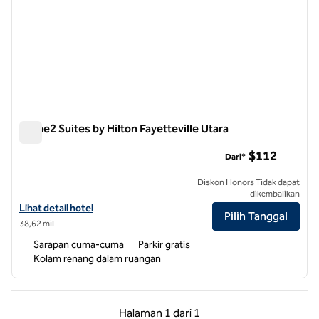
Home2 Suites by Hilton Fayetteville Utara
Home2 Suites by Hilton Fayetteville Utara
$112
Dari*
Diskon Honors Tidak dapat
dikembalikan
Lihat detail hotel untuk Home2 Suites by Hilton Fayetteville North
Lihat detail hotel
Pilih Tanggal
38,62 mil
Sarapan cuma-cuma
Parkir gratis
Kolam renang dalam ruangan
Halaman Sebelumnya, 1 dari 1
Halaman Berikutnya,
Halaman
1 dari 1