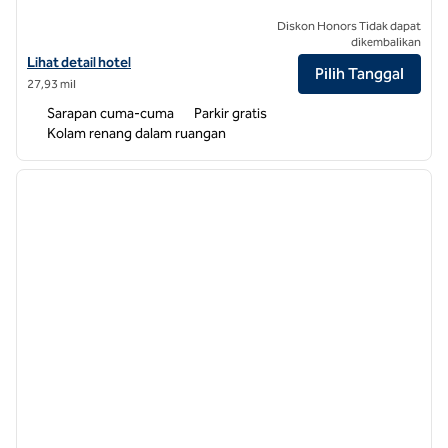
Diskon Honors Tidak dapat
dikembalikan
Lihat detail hotel untuk Home2 Suites by Hilton Raleigh North I-540
Lihat detail hotel
Pilih Tanggal
27,93 mil
Sarapan cuma-cuma
Parkir gratis
Kolam renang dalam ruangan
1
/
7
gambar sebelumnya
gambar
1 dari 7