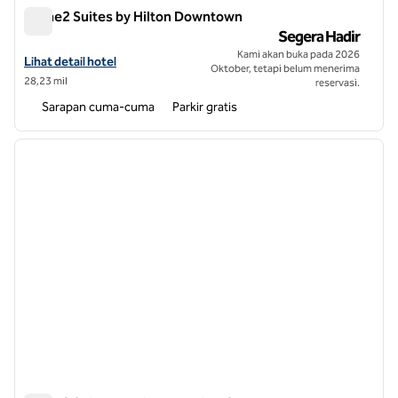
Home2 Suites by Hilton Downtown
Home2 Suites by Hilton Downtown
Segera Hadir
Kami akan buka pada 2026
Lihat detail hotel untuk Home2 Suites by Hilton Wilson Downtown
Lihat detail hotel
Oktober, tetapi belum menerima
28,23 mil
reservasi.
Sarapan cuma-cuma
Parkir gratis
1
/
10
gambar sebelumnya
gambar
1 dari 10