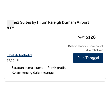
Home2 Suites by Hilton Raleigh Durham Airport
RTP
Home2 Suites by Hilton Raleigh Durham Airport RTP
$128
Dari*
Diskon Honors Tidak dapat
dikembalikan
Lihat perincian hotel untuk Home2 Suites by Hilton Raleigh Durham 
Lihat detail hotel
Pilih Tanggal
37,55 mil
Sarapan cuma-cuma
Parkir gratis
Kolam renang dalam ruangan
1
/
12
gambar sebelumnya
gambar
1 dari 12