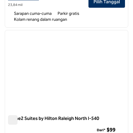
Pilih Tanggal
23,84 mil
Sarapan cuma-cuma
Parkir gratis
Kolam renang dalam ruangan
1
/
12
gambar sebelumnya
gambar
1 dari 12
Home2 Suites by Hilton Raleigh North I-540
Home2 Suites by Hilton Raleigh North I-540
$99
Dari*