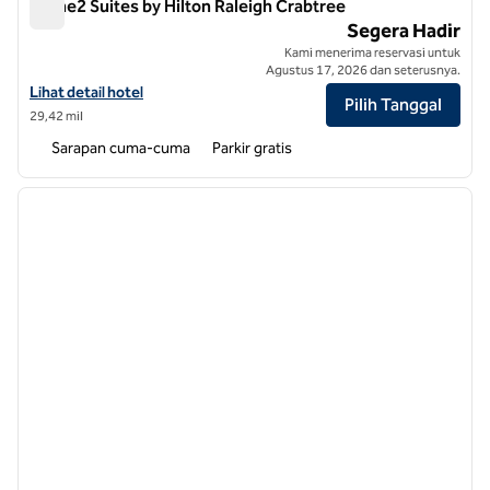
Home2 Suites by Hilton Raleigh Crabtree
Home2 Suites by Hilton Raleigh Crabtree
Segera Hadir
Kami menerima reservasi untuk
Agustus 17, 2026 dan seterusnya.
Lihat detail hotel untuk Home2 Suites by Hilton Raleigh Crabtree
Lihat detail hotel
Pilih Tanggal
29,42 mil
Sarapan cuma-cuma
Parkir gratis
1
/
12
gambar sebelumnya
gambar
1 dari 12