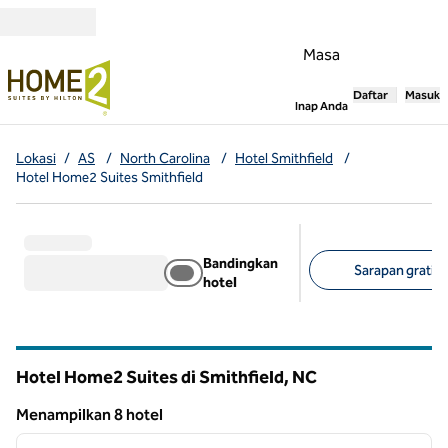
Lompati ke Konten
Masa
Daftar
Masuk
,
Membuka tab
Inap Anda
Lokasi
/
AS
/
North Carolina
/
Hotel Smithfield
/
Hotel Home2 Suites Smithfield
Bandingkan
Sarapan gratis (
hotel
Filter yang disarank
Hotel Home2 Suites di Smithfield,
NC
North Carolina
Menampilkan 8 hotel
1
/
14
Menampilkan 8 hotel
gambar sebelumnya
gambar
1 dari 14