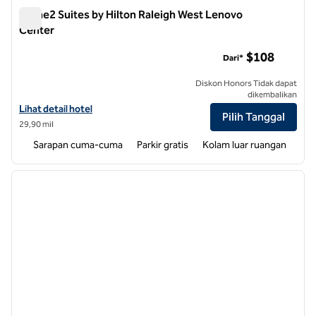
Home2 Suites by Hilton Raleigh West Lenovo
Center
Home2 Suites by Hilton Raleigh West Lenovo Center
$108
Dari*
Diskon Honors Tidak dapat
dikembalikan
Lihat detail hotel untuk Home2 Suites by Hilton Raleigh West Lenov
Lihat detail hotel
Pilih Tanggal
29,90 mil
Sarapan cuma-cuma
Parkir gratis
Kolam luar ruangan
1
/
12
gambar sebelumnya
gambar
1 dari 12