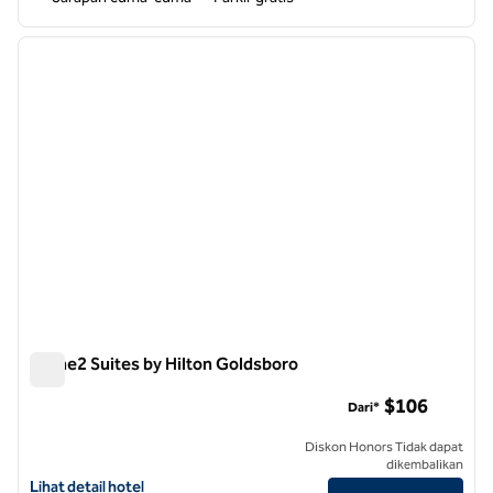
1
/
6
gambar sebelumnya
gambar
1 dari 6
Home2 Suites by Hilton Goldsboro
Home2 Suites by Hilton Goldsboro
$106
Dari*
Diskon Honors Tidak dapat
dikembalikan
Lihat detail hotel untuk Home2 Suites by Hilton Goldsboro
Lihat detail hotel