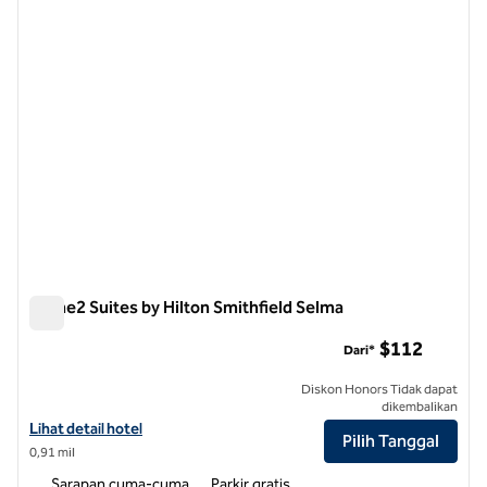
Home2 Suites by Hilton Smithfield Selma
Home2 Suites by Hilton Smithfield Selma
$112
Dari*
Diskon Honors Tidak dapat
dikembalikan
Lihat detail hotel untuk Home2 Suites by Hilton Smithfield Selma
Lihat detail hotel
Pilih Tanggal
0,91 mil
Sarapan cuma-cuma
Parkir gratis