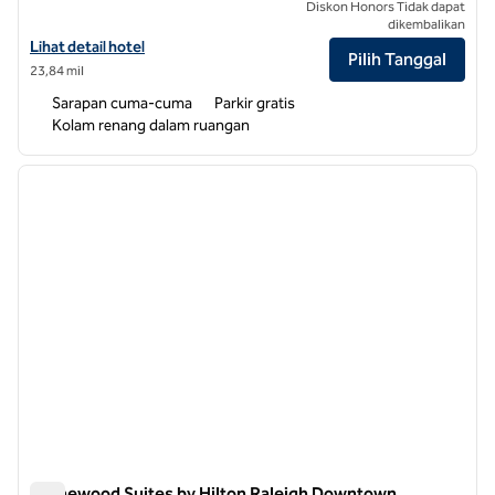
Diskon Honors Tidak dapat
dikembalikan
Lihat detail hotel untuk Home2 Suites by Hilton Goldsboro
Lihat detail hotel
Pilih Tanggal
23,84 mil
Sarapan cuma-cuma
Parkir gratis
Kolam renang dalam ruangan
1
/
12
gambar sebelumnya
gambar
1 dari 12
Homewood Suites by Hilton Raleigh Downtown