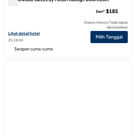
Homewood Suites by Hilton Raleigh Downtown
$185
Dari*
Diskon Honors Tidak dapat
dikembalikan
Lihat detail hotel untuk Homewood Suites by Hilton Raleigh Downt
Lihat detail hotel
Pilih Tanggal
25,18 mil
Sarapan cuma-cuma
1
/
12
gambar sebelumnya
gambar
1 dari 12