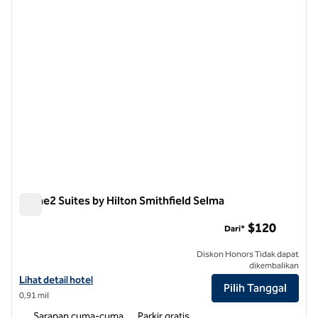
Home2 Suites by Hilton Smithfield Selma
Home2 Suites by Hilton Smithfield Selma
$120
Dari*
Diskon Honors Tidak dapat
dikembalikan
Lihat detail hotel untuk Home2 Suites by Hilton Smithfield Selma
Lihat detail hotel
Pilih Tanggal
0,91 mil
Sarapan cuma-cuma
Parkir gratis