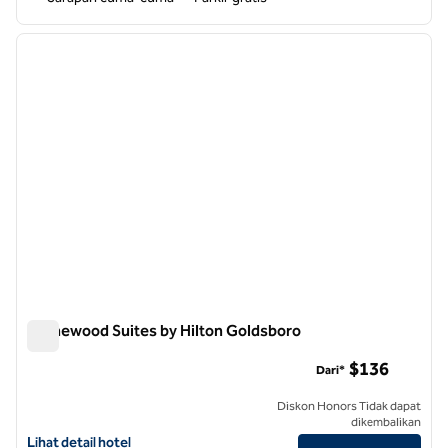
1
/
12
gambar sebelumnya
gambar
1 dari 12
Homewood Suites by Hilton Goldsboro
Homewood Suites by Hilton Goldsboro
$136
Dari*
Diskon Honors Tidak dapat
dikembalikan
Lihat detail hotel untuk Homewood Suites by Hilton Goldsboro
Lihat detail hotel