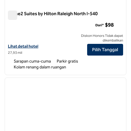
Home2 Suites by Hilton Raleigh North I-540
Home2 Suites by Hilton Raleigh North I-540
$98
Dari*
Diskon Honors Tidak dapat
dikembalikan
Lihat detail hotel untuk Home2 Suites by Hilton Raleigh North I-540
Lihat detail hotel
Pilih Tanggal
27,93 mil
Sarapan cuma-cuma
Parkir gratis
Kolam renang dalam ruangan
1
/
12
gambar sebelumnya
gambar
1 dari 12