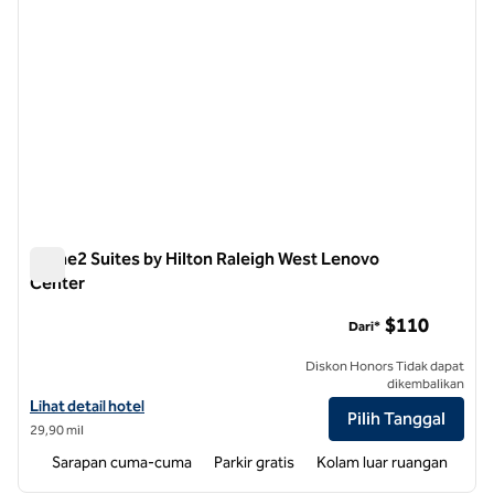
Home2 Suites by Hilton Raleigh West Lenovo
Center
Home2 Suites by Hilton Raleigh West Lenovo Center
$110
Dari*
Diskon Honors Tidak dapat
dikembalikan
Lihat detail hotel untuk Home2 Suites by Hilton Raleigh West Lenov
Lihat detail hotel
Pilih Tanggal
29,90 mil
Sarapan cuma-cuma
Parkir gratis
Kolam luar ruangan
1
/
12