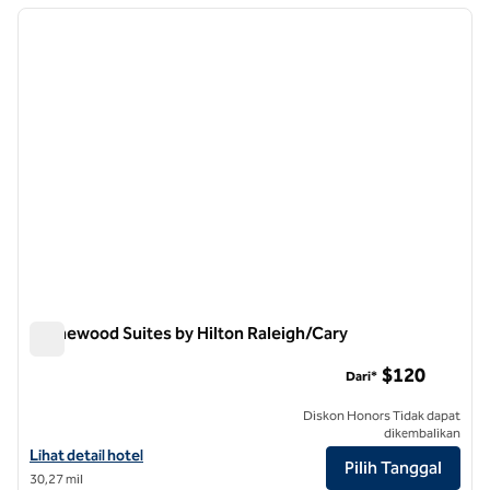
gambar sebelumnya
gambar
1 dari 12
Homewood Suites by Hilton Raleigh/Cary
Homewood Suites by Hilton Raleigh/Cary
$120
Dari*
Diskon Honors Tidak dapat
dikembalikan
Lihat detail hotel untuk Homewood Suites by Hilton Raleigh/Cary
Lihat detail hotel
Pilih Tanggal
30,27 mil