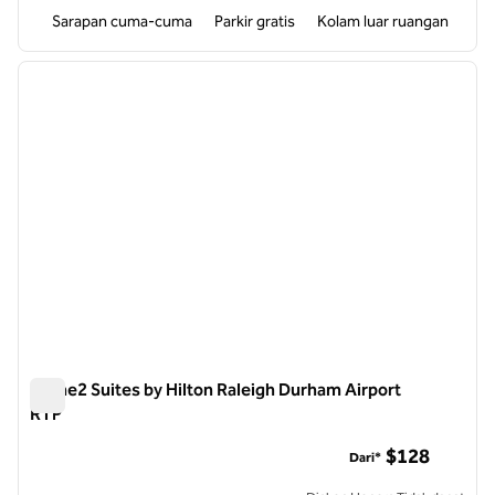
Sarapan cuma-cuma
Parkir gratis
Kolam luar ruangan
1
/
12
gambar sebelumnya
gambar
1 dari 12
Home2 Suites by Hilton Raleigh Durham Airport
RTP
Home2 Suites by Hilton Raleigh Durham Airport RTP
$128
Dari*