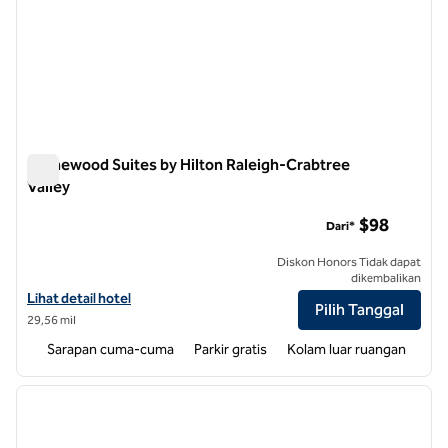
Homewood Suites by Hilton Raleigh-Crabtree
Valley
Homewood Suites by Hilton Raleigh-Crabtree Valley
$98
Dari*
Diskon Honors Tidak dapat
dikembalikan
Lihat detail hotel untuk Homewood Suites by Hilton Raleigh-Crabtree
Lihat detail hotel
Pilih Tanggal
29,56 mil
Sarapan cuma-cuma
Parkir gratis
Kolam luar ruangan
1
/
12
gambar sebelumnya
gambar
1 dari 12