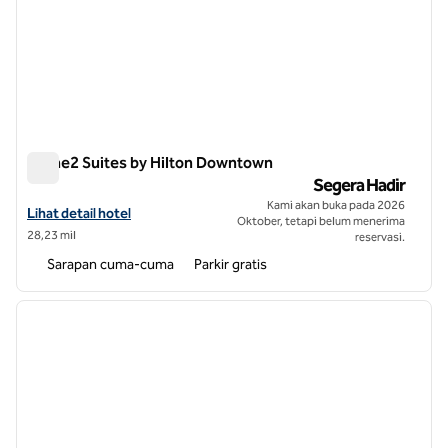
Home2 Suites by Hilton Downtown
Home2 Suites by Hilton Downtown
Segera Hadir
Kami akan buka pada 2026
Lihat detail hotel untuk Home2 Suites by Hilton Wilson Downtown
Lihat detail hotel
Oktober, tetapi belum menerima
28,23 mil
reservasi.
Sarapan cuma-cuma
Parkir gratis
1
/
10
gambar sebelumnya
gambar
1 dari 10