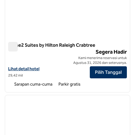
Home2 Suites by Hilton Raleigh Crabtree
Home2 Suites by Hilton Raleigh Crabtree
Segera Hadir
Kami menerima reservasi untuk
Agustus 31, 2026 dan seterusnya.
Lihat detail hotel untuk Home2 Suites by Hilton Raleigh Crabtree
Lihat detail hotel
Pilih Tanggal
29,42 mil
Sarapan cuma-cuma
Parkir gratis
1
/
12
gambar sebelumnya
gambar
1 dari 12