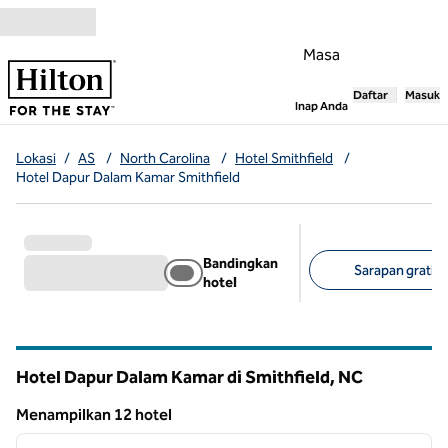
Lompati ke Konten
Masa
Daftar
Masuk
,
Membuka tab
Inap Anda
Lokasi
/
AS
/
North Carolina
/
Hotel Smithfield
/
Hotel Dapur Dalam Kamar Smithfield
Bandingkan
Sarapan gratis 
hotel
Filter yang disarank
Hotel Dapur Dalam Kamar di Smithfield,
NC
North Carolina
Menampilkan 12 hotel
1
/
12
Menampilkan 12 hotel
gambar sebelumnya
gambar
1 dari 12