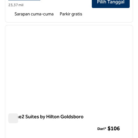
Pilih Tanggal
23,37 mil
Sarapan cuma-cuma
Parkir gratis
1
/
6
gambar sebelumnya
gambar
1 dari 6
Home2 Suites by Hilton Goldsboro
Home2 Suites by Hilton Goldsboro
$106
Dari*