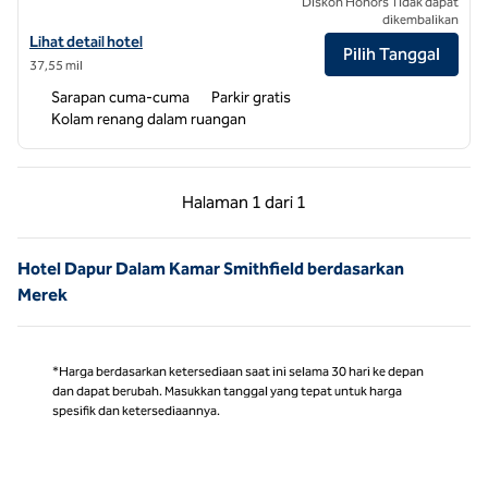
Diskon Honors Tidak dapat
dikembalikan
Lihat perincian hotel untuk Home2 Suites by Hilton Raleigh Durham 
Lihat detail hotel
Pilih Tanggal
37,55 mil
Sarapan cuma-cuma
Parkir gratis
Kolam renang dalam ruangan
Halaman Sebelumnya, 1 dari 1
Halaman Berikutnya,
Halaman
1 dari 1
Halaman 1 dari 1
Hotel Dapur Dalam Kamar Smithfield berdasarkan
Merek
*Harga berdasarkan ketersediaan saat ini selama 30 hari ke depan
dan dapat berubah. Masukkan tanggal yang tepat untuk harga
spesifik dan ketersediaannya.