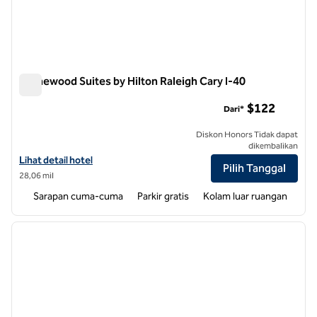
Homewood Suites by Hilton Raleigh Cary I-40
Homewood Suites by Hilton Raleigh Cary I-40
$122
Dari*
Diskon Honors Tidak dapat
dikembalikan
Lihat detail hotel untuk Homewood Suites by Hilton Raleigh Cary I-4
Lihat detail hotel
Pilih Tanggal
28,06 mil
Sarapan cuma-cuma
Parkir gratis
Kolam luar ruangan
1
/
7
gambar sebelumnya
gambar
1 dari 7