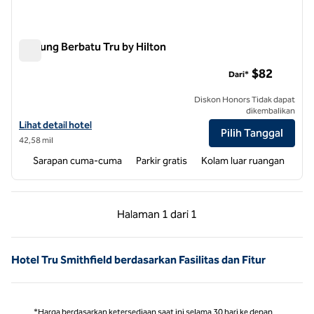
Gunung Berbatu Tru by Hilton
Gunung Berbatu Tru by Hilton
$82
Dari*
Diskon Honors Tidak dapat
dikembalikan
Lihat detail hotel untuk Tru by Hilton Rocky Mount
Lihat detail hotel
Pilih Tanggal
42,58 mil
Sarapan cuma-cuma
Parkir gratis
Kolam luar ruangan
Halaman Sebelumnya, 1 dari 1
Halaman Berikutnya,
Halaman
1 dari 1
Halaman 1 dari 1
Hotel Tru Smithfield berdasarkan Fasilitas dan Fitur
*Harga berdasarkan ketersediaan saat ini selama 30 hari ke depan