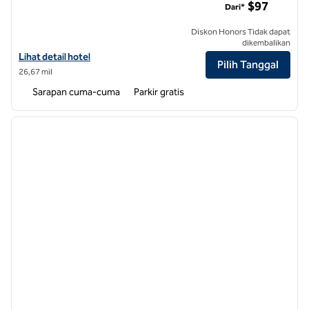
$97
Dari*
Diskon Honors Tidak dapat
dikembalikan
Lihat detail hotel untuk Tru by Hilton Wilson
Lihat detail hotel
Pilih Tanggal
26,67 mil
Sarapan cuma-cuma
Parkir gratis
1
/
12
gambar sebelumnya
gambar
1 dari 12