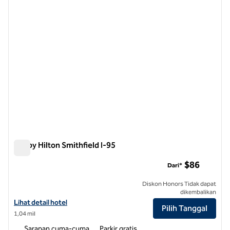
Tru by Hilton Smithfield I-95
Tru by Hilton Smithfield I-95
$86
Dari*
Diskon Honors Tidak dapat
dikembalikan
Lihat detail hotel untuk Tru by Hilton Smithfield I-95
Lihat detail hotel
Pilih Tanggal
1,04 mil
Sarapan cuma-cuma
Parkir gratis