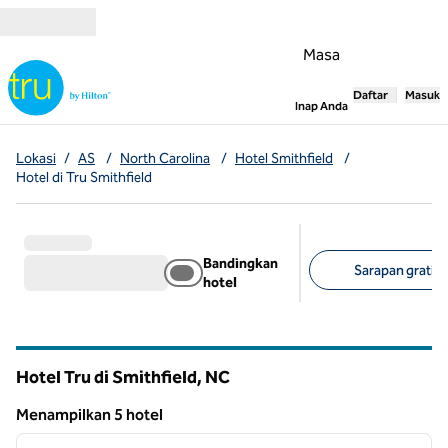
Lompati ke Konten
Masa
Daftar
Masuk
,
Membuka tab
Inap Anda
Lokasi
/
AS
/
North Carolina
/
Hotel Smithfield
/
Hotel di Tru Smithfield
Bandingkan
Sarapan gratis (
hotel
Filter yang disarank
Hotel Tru di Smithfield,
NC
North Carolina
Menampilkan 5 hotel
1
/
12
Menampilkan 5 hotel
gambar sebelumnya
gambar
1 dari 12