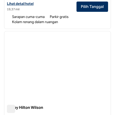
Lihat detail hotel untuk Tru by Hilton Raleigh Garner
Lihat detail hotel
Pilih Tanggal
19,37 mil
Sarapan cuma-cuma
Parkir gratis
Kolam renang dalam ruangan
1
/
12
gambar sebelumnya
gambar
1 dari 12
Tru by Hilton Wilson
Tru by Hilton Wilson