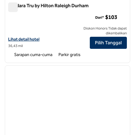
Bandara Tru by Hilton Raleigh Durham
Bandara Tru by Hilton Raleigh Durham
$103
Dari*
Diskon Honors Tidak dapat
dikembalikan
Lihat detail hotel untuk Bandara Tru by Hilton Raleigh Durham
Lihat detail hotel
Pilih Tanggal
36,43 mil
Sarapan cuma-cuma
Parkir gratis
1
/
12
gambar sebelumnya
gambar
1 dari 12