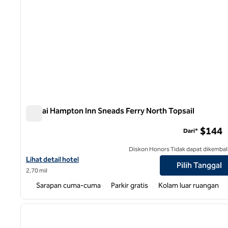
Pantai Hampton Inn Sneads Ferry North Topsail
Pantai Hampton Inn Sneads Ferry North Topsail
$144
Dari*
Diskon Honors Tidak dapat dikembal
Lihat detail hotel untuk Hampton Inn Sneads Ferry North Topsail
Lihat detail hotel
Pilih Tanggal
2,70 mil
Sarapan cuma-cuma
Parkir gratis
Kolam luar ruangan
1
gambar sebelumnya
1 dari 12