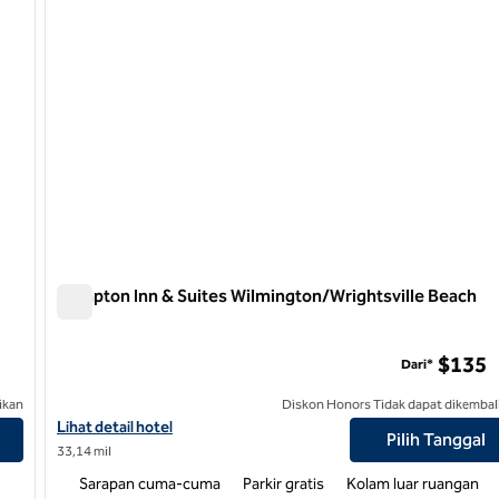
Hampton Inn & Suites Wilmington/Wrightsville Beach
Hampton Inn & Suites Wilmington/Wrightsville Beach
$135
Dari*
ikan
Diskon Honors Tidak dapat dikembal
Camp Lejeune
Lihat detail hotel untuk Hampton Inn & Suites Wilmington/Wrigh
Lihat detail hotel
Pilih Tanggal
33,14 mil
Sarapan cuma-cuma
Parkir gratis
Kolam luar ruangan