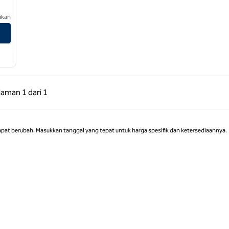
ikan
 Sebelumnya, 1 dari 1
Halaman Berikutnya, 1 dari 1
laman
1 dari 1
Halaman 1 dari 1
apat berubah. Masukkan tanggal yang tepat untuk harga spesifik dan ketersediaannya.