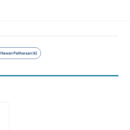
Hewan Peliharaan (6)
1
/
2
gambar berikutnya