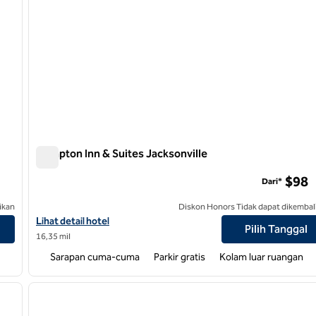
Hampton Inn & Suites Jacksonville
Hampton Inn & Suites Jacksonville
$98
Dari*
ikan
Diskon Honors Tidak dapat dikembal
 Beach
Lihat detail hotel untuk Hampton Inn & Suites Jacksonville
Lihat detail hotel
Pilih Tanggal
16,35 mil
Sarapan cuma-cuma
Parkir gratis
Kolam luar ruangan
/
12
1
gambar berikutnya
gambar sebelumnya
1 dari 12