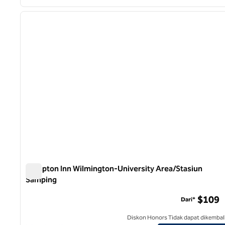
1
gambar sebelumnya
1 dari 12
Hampton Inn Wilmington-University Area/Stasiun
Samping
Hampton Inn Wilmington-University Area/Stasiun Sampi
$109
Dari*
Diskon Honors Tidak dapat dikembal