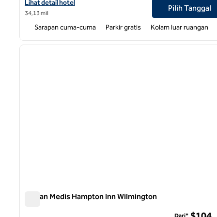
Lihat detail hotel untuk Hampton Inn Wilmington-University Are
Lihat detail hotel
Pilih Tanggal
34,13 mil
Sarapan cuma-cuma
Parkir gratis
Kolam luar ruangan
1
gambar sebelumnya
1 dari 12
Taman Medis Hampton Inn Wilmington
Taman Medis Hampton Inn Wilmington
$104
Dari*