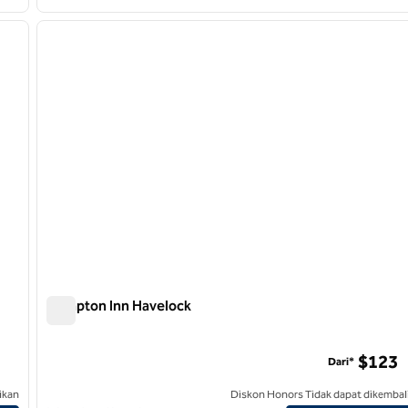
/
12
1
gambar berikutnya
gambar sebelumnya
1 dari 12
Hampton Inn Havelock
Hampton Inn Havelock
ng
$123
Dari*
ikan
Diskon Honors Tidak dapat dikembal