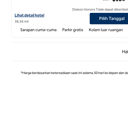
Diskon Honors Tidak dapat dikembal
Lihat detail hotel untuk Taman Medis Hampton Inn Wilmington
Lihat detail hotel
Pilih Tanggal
38,56 mil
Sarapan cuma-cuma
Parkir gratis
Kolam luar ruangan
Halaman
Ha
*Harga berdasarkan ketersediaan saat ini selama 30 hari ke depan dan d