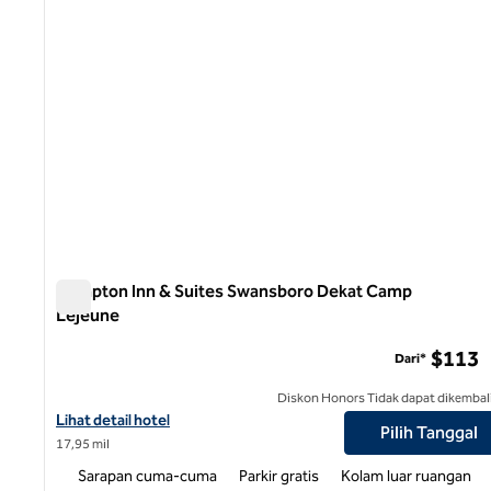
Hampton Inn & Suites Swansboro Dekat Camp
Lejeune
Hampton Inn & Suites Swansboro Dekat Camp Lejeune
$113
Dari*
Diskon Honors Tidak dapat dikembal
Lihat detail hotel untuk Hampton Inn & Suites Swansboro Near 
Lihat detail hotel
Pilih Tanggal
17,95 mil
Sarapan cuma-cuma
Parkir gratis
Kolam luar ruangan