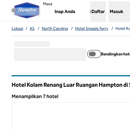
Lompati ke Konten
,
Membuka tab baru
Masa
0
Inap Anda
Daftar
Masuk
Lokasi
/
AS
/
North Carolina
/
Hotel Sneads Ferry
/
Hotel K
Bandingkan hot
Hotel Kolam Renang Luar Ruangan Hampton di 
North Carolina
Menampilkan 7 hotel
1
Menampilkan 7 hotel
gambar sebelumnya
1 dari 12