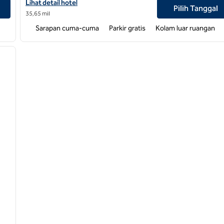
a/Smith Creek Station
Lihat detail hotel untuk Hampton Inn Havelock
Lihat detail hotel
Pilih Tanggal
35,65 mil
Sarapan cuma-cuma
Parkir gratis
Kolam luar ruangan
/
12
gambar berikutnya