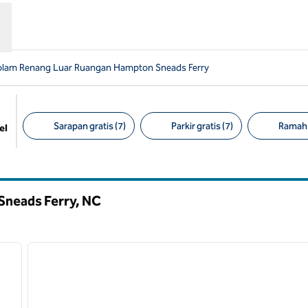
olam Renang Luar Ruangan Hampton Sneads Ferry
Sarapan gratis (7)
Parkir gratis (7)
Ramah 
el
Filter yang disarankan
Sneads Ferry,
NC
/
12
gambar berikutnya
gambar sebelumnya
1 dari 2