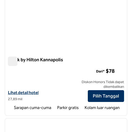
Spark by Hilton Kannapolis
Spark by Hilton Kannapolis
$78
Dari*
Diskon Honors Tidak dapat
dikembalikan
Lihat detail hotel untuk Spark by Hilton Kannapolis
Lihat detail hotel
Pilih Tanggal
27,89 mil
Sarapan cuma-cuma
Parkir gratis
Kolam luar ruangan
1
/
12
gambar sebelumnya
gambar
1 dari 12