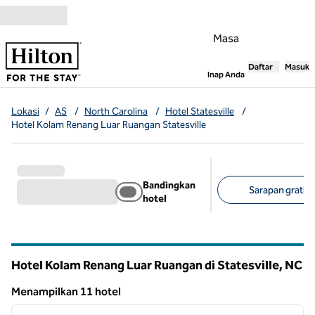
Lompati ke Konten
Masa
Daftar
Masuk
,
Membuka tab
Inap Anda
Lokasi
/
AS
/
North Carolina
/
Hotel Statesville
/
Hotel Kolam Renang Luar Ruangan Statesville
Bandingkan
Sarapan gratis 
hotel
Filter yang disarank
Hotel Kolam Renang Luar Ruangan di Statesville,
NC
North Carolina
Menampilkan 11 hotel
1
/
12
Menampilkan 11 hotel
gambar sebelumnya
gambar
1 dari 12