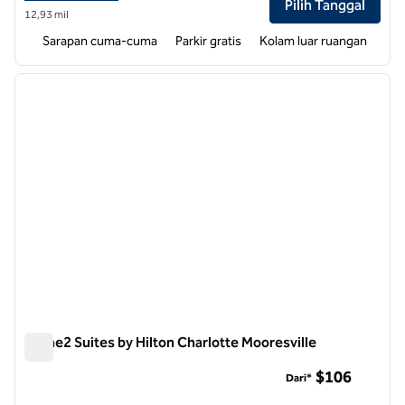
Pilih Tanggal
12,93 mil
Sarapan cuma-cuma
Parkir gratis
Kolam luar ruangan
1
/
12
gambar sebelumnya
gambar
1 dari 12
Home2 Suites by Hilton Charlotte Mooresville
Home2 Suites by Hilton Charlotte Mooresville
$106
Dari*