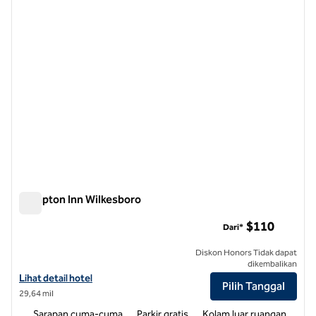
Hampton Inn Wilkesboro
Hampton Inn Wilkesboro
$110
Dari*
Diskon Honors Tidak dapat
dikembalikan
Lihat detail hotel untuk Hampton Inn Wilkesboro
Lihat detail hotel
Pilih Tanggal
29,64 mil
Sarapan cuma-cuma
Parkir gratis
Kolam luar ruangan