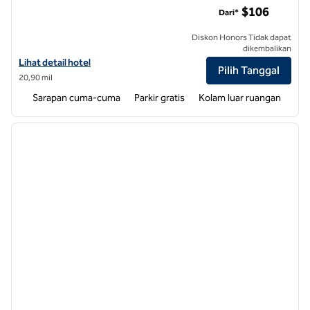
$106
Dari*
Diskon Honors Tidak dapat
dikembalikan
Lihat detail hotel untuk Hampton Inn Charlotte-North/Lake Norman
Lihat detail hotel
Pilih Tanggal
20,90 mil
Sarapan cuma-cuma
Parkir gratis
Kolam luar ruangan
1
/
12
gambar sebelumnya
gambar
1 dari 12