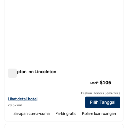
Hampton Inn Lincolnton
Hampton Inn Lincolnton
$106
Dari*
Diskon Honors Semi-fleks
Lihat detail hotel untuk Hampton Inn Lincolnton
Lihat detail hotel
Pilih Tanggal
28,67 mil
Sarapan cuma-cuma
Parkir gratis
Kolam luar ruangan
1
/
12
gambar sebelumnya
gambar
1 dari 12