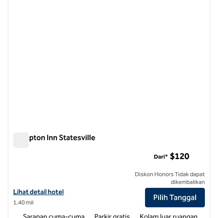
Hampton Inn Statesville
Hampton Inn Statesville
$120
Dari*
Diskon Honors Tidak dapat
dikembalikan
Lihat detail hotel untuk Hampton Inn Statesville
Lihat detail hotel
Pilih Tanggal
1,40 mil
Sarapan cuma-cuma
Parkir gratis
Kolam luar ruangan