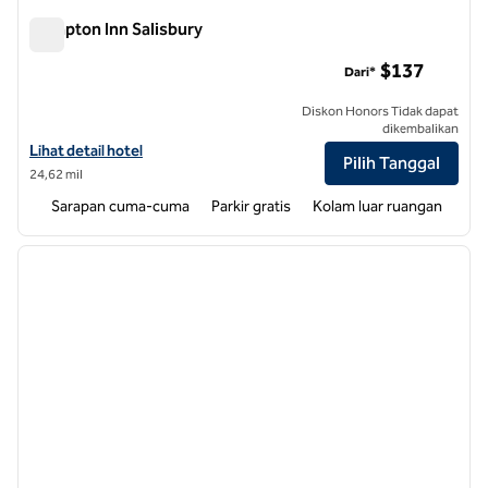
Hampton Inn Salisbury
Hampton Inn Salisbury
$137
Dari*
Diskon Honors Tidak dapat
dikembalikan
Lihat detail hotel untuk Hampton Inn Salisbury
Lihat detail hotel
Pilih Tanggal
24,62 mil
Sarapan cuma-cuma
Parkir gratis
Kolam luar ruangan
1
/
12
gambar sebelumnya
gambar
1 dari 12