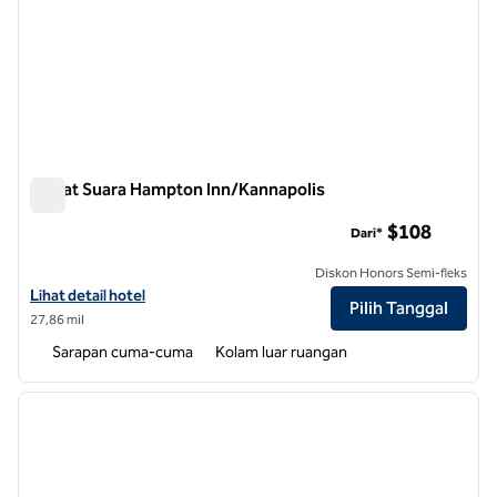
Kawat Suara Hampton Inn/Kannapolis
Kawat Suara Hampton Inn/Kannapolis
$108
Dari*
Diskon Honors Semi-fleks
Lihat detail hotel untuk Hampton Inn Concord/Kannapolis
Lihat detail hotel
Pilih Tanggal
27,86 mil
Sarapan cuma-cuma
Kolam luar ruangan
1
/
12
gambar sebelumnya
gambar
1 dari 12