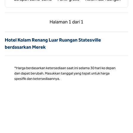
Halaman Sebelumnya, 1 dari 1
Halaman Berikutnya,
Halaman
1 dari 1
Halaman 1 dari 1
Hotel Kolam Renang Luar Ruangan Statesville
berdasarkan Merek
*Harga berdasarkan ketersediaan saat ini selama 30 hari ke depan
dan dapat berubah. Masukkan tanggal yang tepat untuk harga
spesifik dan ketersediaannya.