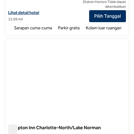
Diskon Honors Tidak dapat
dikembalikan
Lihat detail hotel untuk Home2 Suites by Hilton Charlotte Mooresvill
Lihat detail hotel
Pilih Tanggal
15,99 mil
Sarapan cuma-cuma
Parkir gratis
Kolam luar ruangan
1
/
12
gambar sebelumnya
gambar
1 dari 12
Hampton Inn Charlotte-North/Lake Norman
Hampton Inn Charlotte-North/Lake Norman