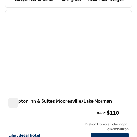
1
/
12
gambar sebelumnya
gambar
1 dari 12
Hampton Inn & Suites Mooresville/Lake Norman
Hampton Inn & Suites Mooresville/Lake Norman
$110
Dari*
Diskon Honors Tidak dapat
dikembalikan
Lihat detail hotel untuk Hampton Inn & Suites Mooresville/Lake Nor
Lihat detail hotel