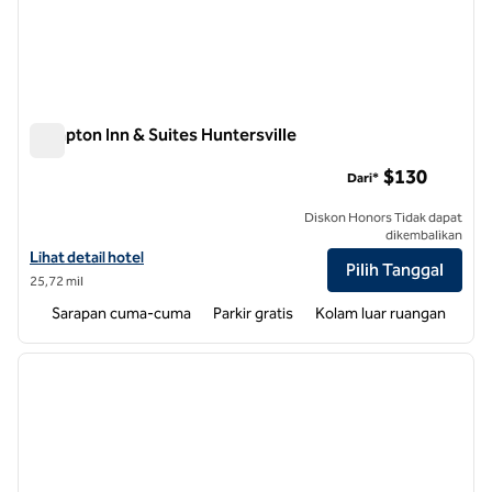
Hampton Inn & Suites Huntersville
Hampton Inn & Suites Huntersville
$130
Dari*
Diskon Honors Tidak dapat
dikembalikan
Lihat detail hotel untuk Hampton Inn & Suites Huntersville
Lihat detail hotel
Pilih Tanggal
25,72 mil
Sarapan cuma-cuma
Parkir gratis
Kolam luar ruangan
1
/
12
gambar sebelumnya
gambar
1 dari 12