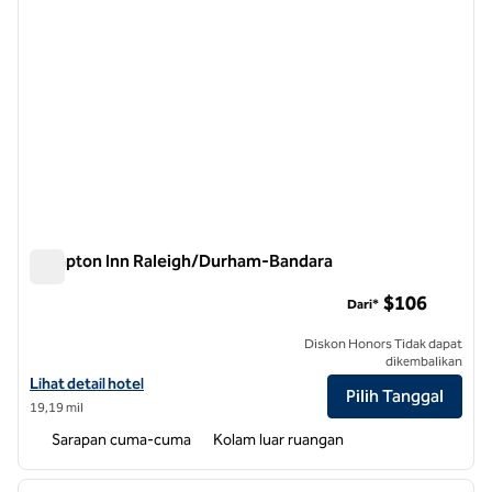
Hampton Inn Raleigh/Durham-Bandara
Hampton Inn Raleigh/Durham-Bandara
$106
Dari*
Diskon Honors Tidak dapat
dikembalikan
Lihat detail hotel untuk Hampton Inn Raleigh/Durham-Airport
Lihat detail hotel
Pilih Tanggal
19,19 mil
Sarapan cuma-cuma
Kolam luar ruangan
1
/
12
gambar sebelumnya
gambar
1 dari 12