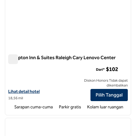
Hampton Inn & Suites Raleigh Cary Lenovo Center
Hampton Inn & Suites Raleigh Cary Lenovo Center
$102
Dari*
Diskon Honors Tidak dapat
dikembalikan
Lihat detail hotel untuk Hampton Inn & Suites Raleigh Cary Lenovo 
Lihat detail hotel
Pilih Tanggal
18,56 mil
Sarapan cuma-cuma
Parkir gratis
Kolam luar ruangan
1
/
12
gambar sebelumnya
gambar
1 dari 12