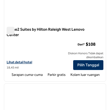
Home2 Suites by Hilton Raleigh West Lenovo
Center
Home2 Suites by Hilton Raleigh West Lenovo Center
$108
Dari*
Diskon Honors Tidak dapat
dikembalikan
Lihat detail hotel untuk Home2 Suites by Hilton Raleigh West Lenov
Lihat detail hotel
Pilih Tanggal
18,45 mil
Sarapan cuma-cuma
Parkir gratis
Kolam luar ruangan
1
/
12
gambar sebelumnya
gambar
1 dari 12