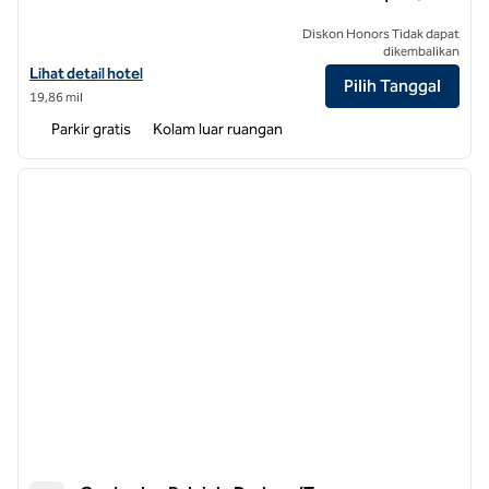
Diskon Honors Tidak dapat
dikembalikan
Lihat perincian hotel untuk Bandara DoubleTree by Hilton Hotel Rale
Lihat detail hotel
Pilih Tanggal
19,86 mil
Parkir gratis
Kolam luar ruangan
1
/
12
gambar sebelumnya
gambar
1 dari 12