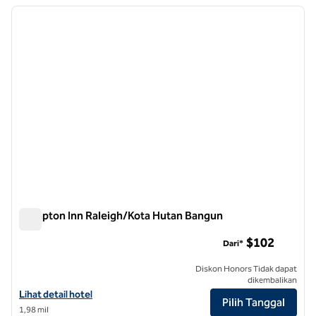
Menampilkan 14 hotel
gambar sebelumnya
gambar
1 dari 12
Hampton Inn Raleigh/Kota Hutan Bangun
Hampton Inn Raleigh/Kota Hutan Bangun
$102
Dari*
Diskon Honors Tidak dapat
dikembalikan
Lihat detail hotel untuk Hampton Inn Raleigh/Kota Hutan Bangkit
Lihat detail hotel
Pilih Tanggal
1,98 mil