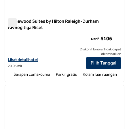
Homewood Suites by Hilton Raleigh-Durham
AP/Segitiga Riset
Homewood Suites by Hilton Raleigh-Durham AP/Segitiga Rise
$106
Dari*
Diskon Honors Tidak dapat
dikembalikan
Lihat detail hotel untuk Homewood Suites by Hilton Raleigh-Durham
Lihat detail hotel
Pilih Tanggal
20,03 mil
Sarapan cuma-cuma
Parkir gratis
Kolam luar ruangan
1
/
12
gambar sebelumnya
gambar
1 dari 12