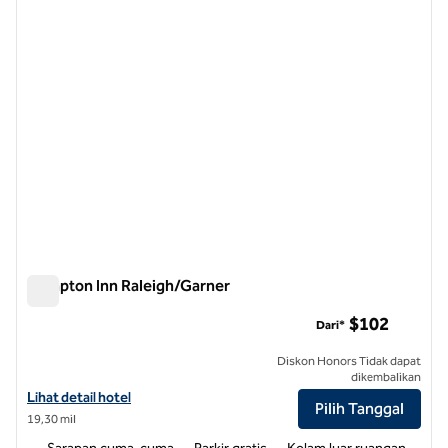
Hampton Inn Raleigh/Garner
Hampton Inn Raleigh/Garner
$102
Dari*
Diskon Honors Tidak dapat
dikembalikan
Lihat detail hotel untuk Hampton Inn Raleigh/Garner
Lihat detail hotel
Pilih Tanggal
19,30 mil