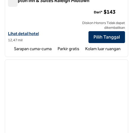
Hampton Inn & Suites Raleigh Midtown
Hampton Inn & Suites Raleigh Midtown
$143
Dari*
Diskon Honors Tidak dapat
dikembalikan
Lihat detail hotel untuk Hampton Inn & Suites Raleigh Midtown
Lihat detail hotel
Pilih Tanggal
12,47 mil
Sarapan cuma-cuma
Parkir gratis
Kolam luar ruangan
1
/
12
gambar sebelumnya
gambar
1 dari 12