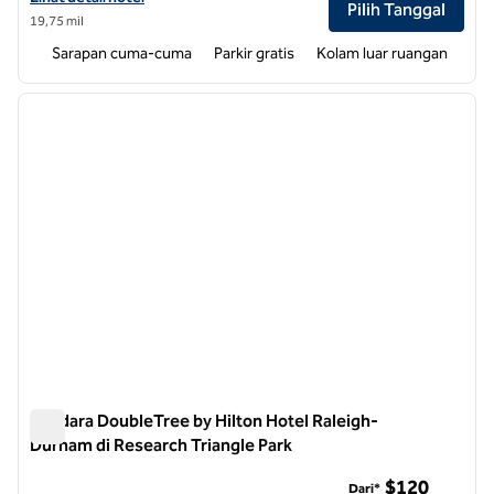
Pilih Tanggal
19,75 mil
Sarapan cuma-cuma
Parkir gratis
Kolam luar ruangan
1
/
12
gambar sebelumnya
gambar
1 dari 12
Bandara DoubleTree by Hilton Hotel Raleigh-
Durham di Research Triangle Park
Bandara DoubleTree by Hilton Hotel Raleigh-Durham di Resea
$120
Dari*