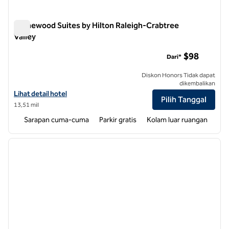
Homewood Suites by Hilton Raleigh-Crabtree
Valley
Homewood Suites by Hilton Raleigh-Crabtree Valley
$98
Dari*
Diskon Honors Tidak dapat
dikembalikan
Lihat detail hotel untuk Homewood Suites by Hilton Raleigh-Crabtree
Lihat detail hotel
Pilih Tanggal
13,51 mil
Sarapan cuma-cuma
Parkir gratis
Kolam luar ruangan
1
/
12
gambar sebelumnya
gambar
1 dari 12