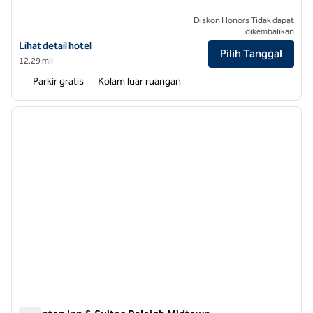
Diskon Honors Tidak dapat
dikembalikan
Lihat detail hotel untuk DoubleTree by Hilton Raleigh Midtown
Lihat detail hotel
Pilih Tanggal
12,29 mil
Parkir gratis
Kolam luar ruangan
1
/
12
gambar sebelumnya
gambar
1 dari 12