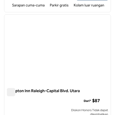
Sarapan cuma-cuma
Parkir gratis
Kolam luar ruangan
1
/
12
gambar sebelumnya
gambar
1 dari 12
Hampton Inn Raleigh-Capital Blvd. Utara
Hampton Inn Raleigh-Capital Blvd. Utara
$87
Dari*
Diskon Honors Tidak dapat
dikembalikan