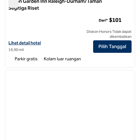
Hilton Garden Inn Raleigh-Durham/Taman
Segitiga Riset
Hilton Garden Inn Raleigh-Durham/Taman Segitiga Riset
$101
Dari*
Diskon Honors Tidak dapat
dikembalikan
Lihat detail hotel untuk Hilton Garden Inn Raleigh-Durham/Research 
Lihat detail hotel
Pilih Tanggal
19,90 mil
Parkir gratis
Kolam luar ruangan
1
/
11
gambar sebelumnya
gambar
1 dari 11