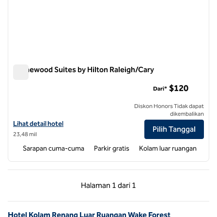
Homewood Suites by Hilton Raleigh/Cary
Homewood Suites by Hilton Raleigh/Cary
$120
Dari*
Diskon Honors Tidak dapat
dikembalikan
Lihat detail hotel untuk Homewood Suites by Hilton Raleigh/Cary
Lihat detail hotel
Pilih Tanggal
23,48 mil
Sarapan cuma-cuma
Parkir gratis
Kolam luar ruangan
Halaman Sebelumnya, 1 dari 1
Halaman Berikutnya,
Halaman
1 dari 1
Halaman 1 dari 1
Hotel Kolam Renang Luar Ruangan Wake Forest