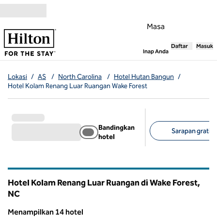
Lompati ke Konten
Masa
Daftar
Masuk
,
Membuka tab
Inap Anda
Lokasi
/
AS
/
North Carolina
/
Hotel Hutan Bangun
/
Hotel Kolam Renang Luar Ruangan Wake Forest
Bandingkan
Sarapan gratis 
hotel
Filter yang disarank
Hotel Kolam Renang Luar Ruangan di Wake Forest,
NC
North Carolina
Menampilkan 14 hotel
1
/
12