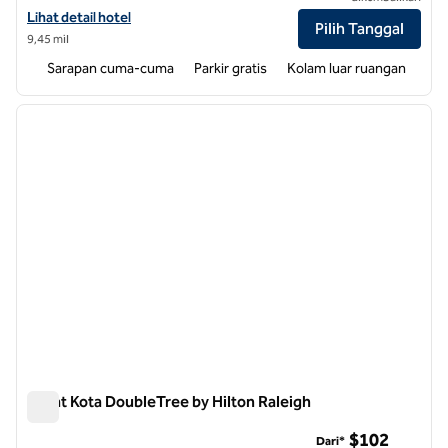
Lihat detail hotel untuk Hampton Inn Raleigh-Capital Blvd. Utara
Lihat detail hotel
Pilih Tanggal
9,45 mil
Sarapan cuma-cuma
Parkir gratis
Kolam luar ruangan
1
/
12
gambar sebelumnya
gambar
1 dari 12
Pusat Kota DoubleTree by Hilton Raleigh
Pusat Kota DoubleTree by Hilton Raleigh
$102
Dari*