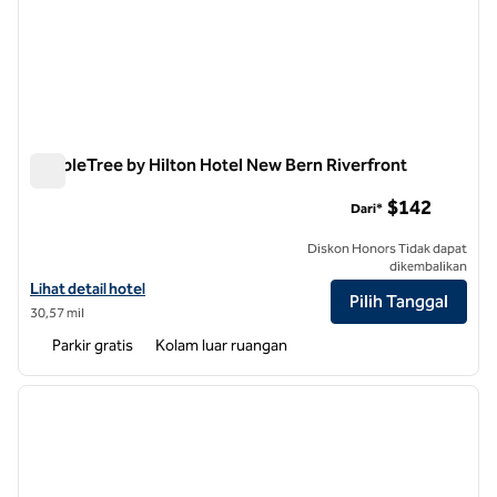
DoubleTree by Hilton Hotel New Bern Riverfront
DoubleTree by Hilton Hotel New Bern Riverfront
$142
Dari*
Diskon Honors Tidak dapat
dikembalikan
Lihat detail hotel untuk DoubleTree by Hilton Hotel New Bern Riverf
Lihat detail hotel
Pilih Tanggal
30,57 mil
Parkir gratis
Kolam luar ruangan
1
/
12
gambar sebelumnya
gambar
1 dari 12