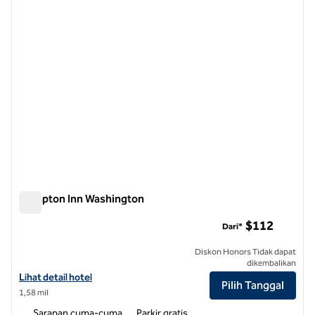
Hampton Inn Washington
Hampton Inn Washington
$112
Dari*
Diskon Honors Tidak dapat
dikembalikan
Lihat detail hotel untuk Hampton Inn Washington
Lihat detail hotel
Pilih Tanggal
1,58 mil
Sarapan cuma-cuma
Parkir gratis