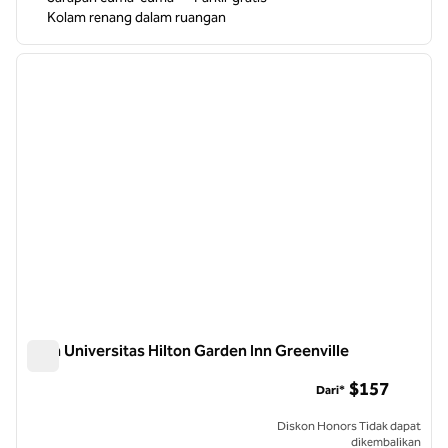
Kolam renang dalam ruangan
1
/
12
gambar sebelumnya
gambar
1 dari 12
Area Universitas Hilton Garden Inn Greenville
Area Universitas Hilton Garden Inn Greenville
$157
Dari*
Diskon Honors Tidak dapat
dikembalikan