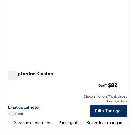
Hampton Inn Kinston
Hampton Inn Kinston
$82
Dari*
Diskon Honors Tidak dapat
dikembalikan
Lihat detail hotel untuk Hampton Inn Kinston
Lihat detail hotel
Pilih Tanggal
36,10 mil
Sarapan cuma-cuma
Parkir gratis
Kolam luar ruangan