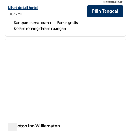
dikembalikan
Lihat detail hotel untuk Hampton Inn Greenville
Lihat detail hotel
Pilih Tanggal
18,73 mil
Sarapan cuma-cuma
Parkir gratis
Kolam renang dalam ruangan
1
/
12
gambar sebelumnya
gambar
1 dari 12
Hampton Inn Williamston