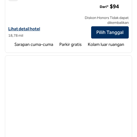
Hampton Inn Williamston
$94
Dari*
Diskon Honors Tidak dapat
dikembalikan
Lihat detail hotel untuk Hampton Inn Williamston
Lihat detail hotel
Pilih Tanggal
18,78 mil
Sarapan cuma-cuma
Parkir gratis
Kolam luar ruangan
1
/
12
gambar sebelumnya
gambar
1 dari 12