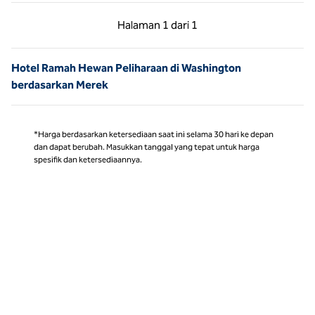
Halaman Sebelumnya, 1 dari 1
Halaman Berikutnya,
Halaman
1 dari 1
Halaman 1 dari 1
Hotel Ramah Hewan Peliharaan di Washington
berdasarkan Merek
*Harga berdasarkan ketersediaan saat ini selama 30 hari ke depan
dan dapat berubah. Masukkan tanggal yang tepat untuk harga
spesifik dan ketersediaannya.