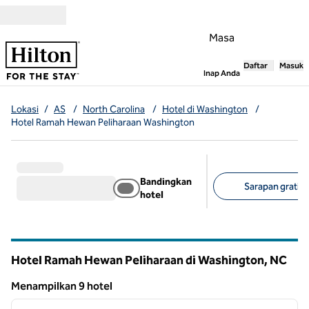
Lompati ke Konten
Masa
Daftar
Masuk
,
Membuka tab
Inap Anda
Lokasi
/
AS
/
North Carolina
/
Hotel di Washington
/
Hotel Ramah Hewan Peliharaan Washington
Bandingkan
Sarapan gratis (
hotel
Filter yang disarank
Hotel Ramah Hewan Peliharaan di Washington,
NC
North Carolina
Menampilkan 9 hotel
1
/
12
Menampilkan 9 hotel
gambar sebelumnya
gambar
1 dari 12