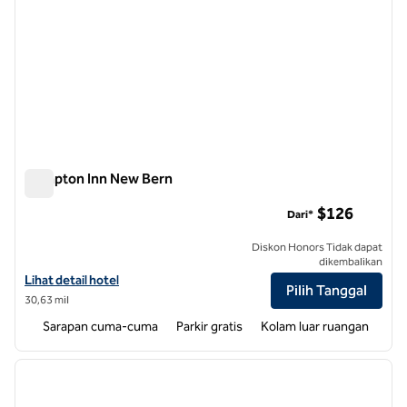
Hampton Inn New Bern
Hampton Inn New Bern
$126
Dari*
Diskon Honors Tidak dapat
dikembalikan
Lihat detail hotel untuk Hampton Inn New Bern
Lihat detail hotel
Pilih Tanggal
30,63 mil
Sarapan cuma-cuma
Parkir gratis
Kolam luar ruangan
1
/
12
gambar sebelumnya
gambar
1 dari 12