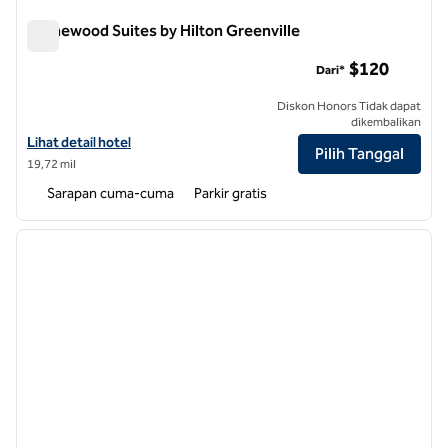
Homewood Suites by Hilton Greenville
Homewood Suites by Hilton Greenville
$120
Dari*
Diskon Honors Tidak dapat
dikembalikan
Lihat detail hotel untuk Homewood Suites by Hilton Greenville
Lihat detail hotel
Pilih Tanggal
19,72 mil
Sarapan cuma-cuma
Parkir gratis
1
/
12
gambar sebelumnya
gambar
1 dari 12