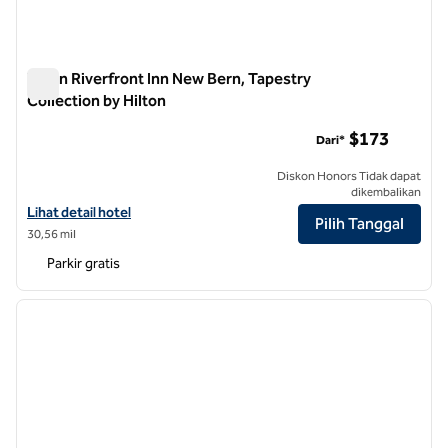
Tryon Riverfront Inn New Bern, Tapestry
Collection by Hilton
Tryon Riverfront Inn New Bern, Tapestry Collection by Hilton
$173
Dari*
Diskon Honors Tidak dapat
dikembalikan
Lihat detail hotel untuk Tryon Riverfront Inn New Bern, Tapestry Coll
Lihat detail hotel
Pilih Tanggal
30,56 mil
Parkir gratis
1
/
12
gambar sebelumnya
gambar
1 dari 12