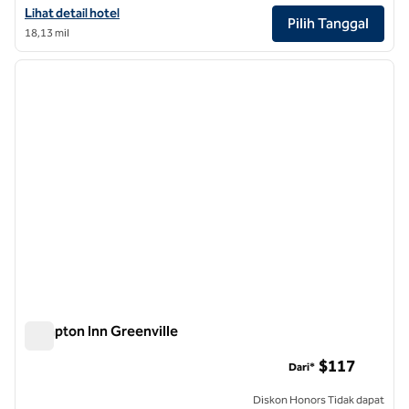
Lihat detail hotel untuk Area Hilton Garden Inn Greenville University
Lihat detail hotel
Pilih Tanggal
18,13 mil
1
/
12
gambar sebelumnya
gambar
1 dari 12
Hampton Inn Greenville
Hampton Inn Greenville
$117
Dari*
Diskon Honors Tidak dapat