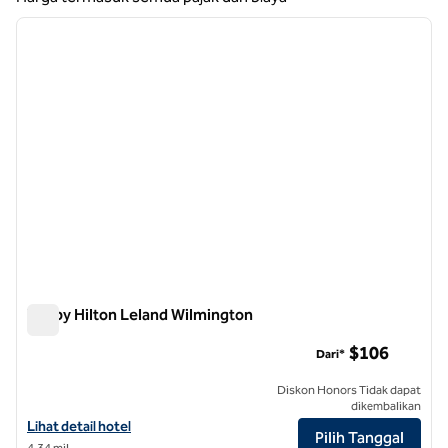
1
/
12
gambar sebelumnya
gambar
1 dari 12
Tru by Hilton Leland Wilmington
Tru by Hilton Leland Wilmington
$106
Dari*
Diskon Honors Tidak dapat
dikembalikan
Lihat detail hotel untuk Tru by Hilton Leland Wilmington
Lihat detail hotel
Pilih Tanggal
4,34 mil