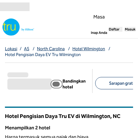
Lompati ke Konten
Masa
Daftar
Masuk
,
Membuka tab
Inap Anda
Lokasi
/
AS
/
North Carolina
/
Hotel Wilmington
/
Hotel Pengisian Daya EV Tru Wilmington
Bandingkan
Sarapan gratis (
hotel
Filter yang disarank
Hotel Pengisian Daya Tru EV di Wilmington,
NC
North Carolina
Menampilkan 2 hotel
Menampilkan 2 hotel
Harga termasuk semua pajak dan biaya