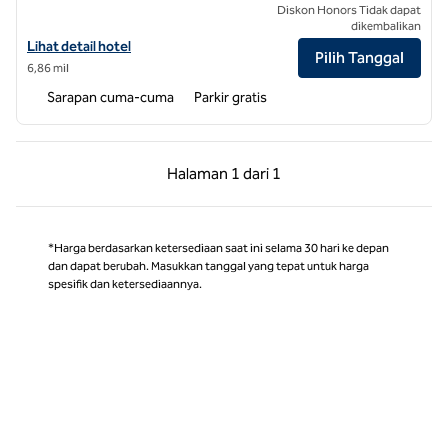
Diskon Honors Tidak dapat
dikembalikan
Lihat detail hotel untuk Tru by Hilton Wilmington Wrightsville Beach
Lihat detail hotel
Pilih Tanggal
6,86 mil
Sarapan cuma-cuma
Parkir gratis
Halaman Sebelumnya, 1 dari 1
Halaman Berikutnya,
Halaman
1 dari 1
Halaman 1 dari 1
*Harga berdasarkan ketersediaan saat ini selama 30 hari ke depan
dan dapat berubah. Masukkan tanggal yang tepat untuk harga
spesifik dan ketersediaannya.