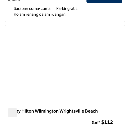
Sarapan cuma-cuma
Parkir gratis
Kolam renang dalam ruangan
1
/
12
gambar sebelumnya
gambar
1 dari 12
Tru by Hilton Wilmington Wrightsville Beach
Tru by Hilton Wilmington Wrightsville Beach
$112
Dari*