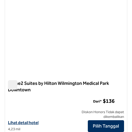
Home2 Suites by Hilton Wilmington Medical Park
Downtown
Home2 Suites by Hilton Wilmington Medical Park Downtown
$136
Dari*
Diskon Honors Tidak dapat
dikembalikan
Lihat detail hotel untuk Home2 Suites by Hilton Wilmington Medica
Lihat detail hotel
Pilih Tanggal
4,23 mil