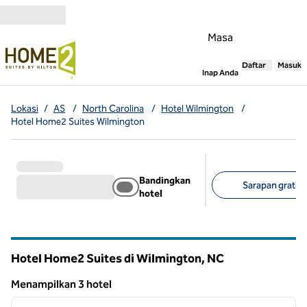
Lompati ke Konten
Masa
Daftar
Masuk
,
Membuka tab
Inap Anda
Lokasi
/
AS
/
North Carolina
/
Hotel Wilmington
/
Hotel Home2 Suites Wilmington
Bandingkan
Sarapan gratis (
hotel
Filter yang disarank
Hotel Home2 Suites di Wilmington,
NC
North Carolina
Menampilkan 3 hotel
1
/
12
Menampilkan 3 hotel
gambar sebelumnya
gambar
1 dari 12