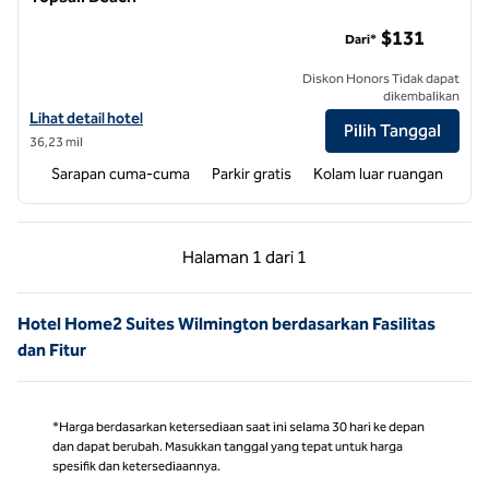
Home2 Suites by Hilton Sneads Ferry North Topsail Beach
$131
Dari*
Diskon Honors Tidak dapat
dikembalikan
Lihat detail hotel untuk Home2 Suites by Hilton Sneads Ferry North 
Lihat detail hotel
Pilih Tanggal
36,23 mil
Sarapan cuma-cuma
Parkir gratis
Kolam luar ruangan
Halaman Sebelumnya, 1 dari 1
Halaman Berikutnya,
Halaman
1 dari 1
Halaman 1 dari 1
Hotel Home2 Suites Wilmington berdasarkan Fasilitas
dan Fitur
*Harga berdasarkan ketersediaan saat ini selama 30 hari ke depan
dan dapat berubah. Masukkan tanggal yang tepat untuk harga
spesifik dan ketersediaannya.