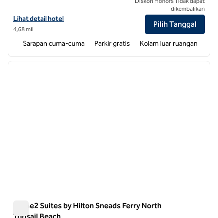
Diskon Honors Tidak dapat
dikembalikan
Lihat detail hotel untuk Home2 Suites by Hilton Wilmington Wrightsv
Lihat detail hotel
Pilih Tanggal
4,68 mil
Sarapan cuma-cuma
Parkir gratis
Kolam luar ruangan
1
/
12
gambar sebelumnya
gambar
1 dari 12
Home2 Suites by Hilton Sneads Ferry North
Topsail Beach