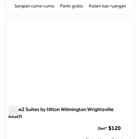
Sarapan cuma-cuma
Parkir gratis
Kolam luar ruangan
1
/
12
gambar sebelumnya
gambar
1 dari 12
Home2 Suites by Hilton Wilmington Wrightsville
Beach
Home2 Suites by Hilton Wilmington Wrightsville Beach
$120
Dari*