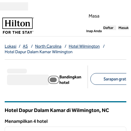
Lompati ke Konten
Masa
Daftar
Masuk
,
Membuka tab
Inap Anda
Lokasi
/
AS
/
North Carolina
/
Hotel Wilmington
/
Hotel Dapur Dalam Kamar Wilmington
Bandingkan
Sarapan gratis (
hotel
Filter yang disarank
Hotel Dapur Dalam Kamar di Wilmington,
NC
North Carolina
Menampilkan 4 hotel
1
/
12
Menampilkan 4 hotel
gambar sebelumnya
gambar
1 dari 12