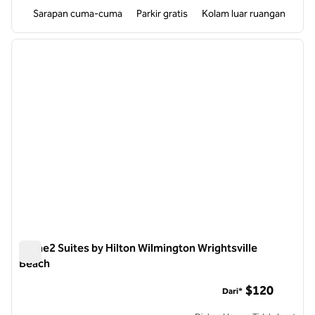
Sarapan cuma-cuma
Parkir gratis
Kolam luar ruangan
1
/
12
gambar sebelumnya
gambar
1 dari 12
Home2 Suites by Hilton Wilmington Wrightsville
Beach
Home2 Suites by Hilton Wilmington Wrightsville Beach
$120
Dari*