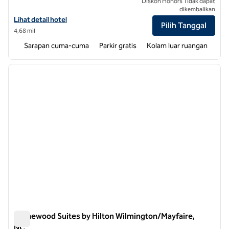
Diskon Honors Tidak dapat
dikembalikan
Lihat detail hotel untuk Home2 Suites by Hilton Wilmington Wrightsv
Lihat detail hotel
Pilih Tanggal
4,68 mil
Sarapan cuma-cuma
Parkir gratis
Kolam luar ruangan
1
/
12
gambar sebelumnya
gambar
1 dari 12
Homewood Suites by Hilton Wilmington/Mayfaire,
NC