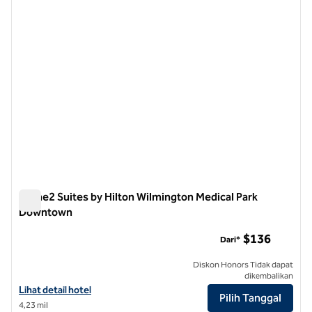
Home2 Suites by Hilton Wilmington Medical Park
Downtown
Home2 Suites by Hilton Wilmington Medical Park Downtown
$136
Dari*
Diskon Honors Tidak dapat
dikembalikan
Lihat detail hotel untuk Home2 Suites by Hilton Wilmington Medica
Lihat detail hotel
Pilih Tanggal
4,23 mil