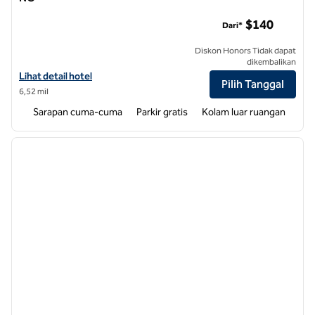
Homewood Suites by Hilton Wilmington/Mayfaire, NC
$140
Dari*
Diskon Honors Tidak dapat
dikembalikan
Lihat detail hotel untuk Homewood Suites by Hilton Wilmington/May
Lihat detail hotel
Pilih Tanggal
6,52 mil
Sarapan cuma-cuma
Parkir gratis
Kolam luar ruangan
1
/
12
gambar sebelumnya
gambar
1 dari 12