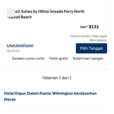
Home2 Suites by Hilton Sneads Ferry North
Topsail Beach
Home2 Suites by Hilton Sneads Ferry North Topsail Beach
$131
Dari*
Diskon Honors Tidak dapat
dikembalikan
Lihat detail hotel untuk Home2 Suites by Hilton Sneads Ferry North 
Lihat detail hotel
Pilih Tanggal
36,23 mil
Sarapan cuma-cuma
Parkir gratis
Kolam luar ruangan
Halaman Sebelumnya, 1 dari 1
Halaman Berikutnya,
Halaman
1 dari 1
Halaman 1 dari 1
Hotel Dapur Dalam Kamar Wilmington berdasarkan
Merek