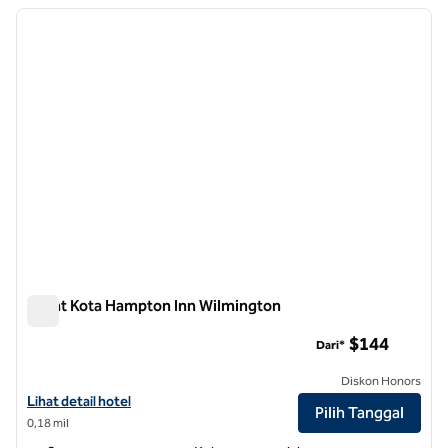
Menampilkan 5 hotel
gambar sebelumnya
gambar
1 dari 12
Pusat Kota Hampton Inn Wilmington
Pusat Kota Hampton Inn Wilmington
$144
Dari*
Diskon Honors
Lihat detail hotel untuk Hampton Inn Wilmington Downtown
Lihat detail hotel
Pilih Tanggal
0,18 mil