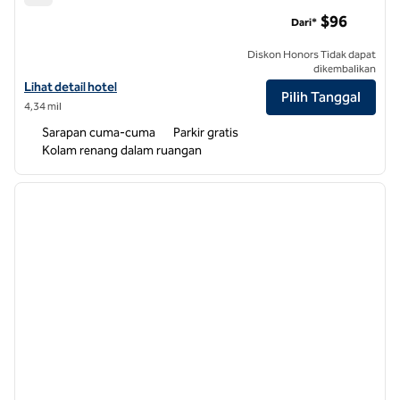
Tru by Hilton Leland Wilmington
$96
Dari*
Diskon Honors Tidak dapat
dikembalikan
Lihat detail hotel untuk Tru by Hilton Leland Wilmington
Lihat detail hotel
Pilih Tanggal
4,34 mil
Sarapan cuma-cuma
Parkir gratis
Kolam renang dalam ruangan
1
/
12
gambar sebelumnya
gambar
1 dari 12