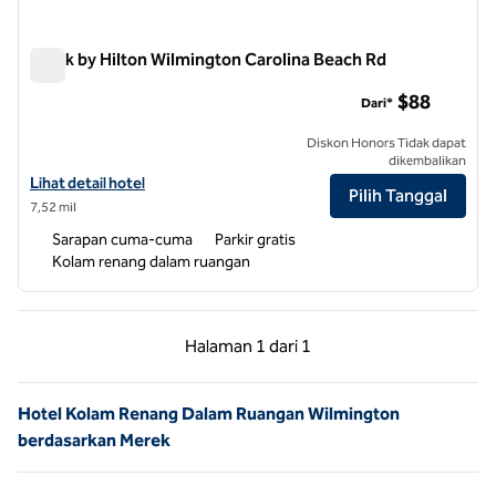
Spark by Hilton Wilmington Carolina Beach Rd
Spark by Hilton Wilmington Carolina Beach Rd
$88
Dari*
Diskon Honors Tidak dapat
dikembalikan
Lihat detail hotel untuk Spark by Hilton Wilmington Carolina Beach R
Lihat detail hotel
Pilih Tanggal
7,52 mil
Sarapan cuma-cuma
Parkir gratis
Kolam renang dalam ruangan
Halaman Sebelumnya, 1 dari 1
Halaman Berikutnya,
Halaman
1 dari 1
Halaman 1 dari 1
Hotel Kolam Renang Dalam Ruangan Wilmington
berdasarkan Merek