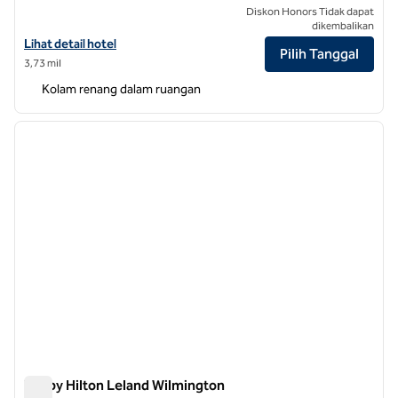
Diskon Honors Tidak dapat
dikembalikan
Lihat detail hotel untuk DoubleTree by Hilton Wilmington
Lihat detail hotel
Pilih Tanggal
3,73 mil
Kolam renang dalam ruangan
1
/
12
gambar sebelumnya
gambar
1 dari 12
Tru by Hilton Leland Wilmington