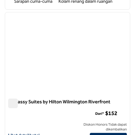
Sarapan cuma-cuma
Kolam renang dalam ruangan
1
/
12
gambar sebelumnya
gambar
1 dari 12
Embassy Suites by Hilton Wilmington Riverfront
Embassy Suites by Hilton Wilmington Riverfront
$152
Dari*
Diskon Honors Tidak dapat
dikembalikan