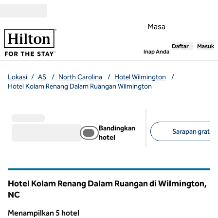
Lompati ke Konten
Masa
Daftar
Masuk
,
Membuka tab
Inap Anda
Lokasi
/
AS
/
North Carolina
/
Hotel Wilmington
/
Hotel Kolam Renang Dalam Ruangan Wilmington
Bandingkan
Sarapan gratis (
hotel
Filter yang disarank
Hotel Kolam Renang Dalam Ruangan di Wilmington,
NC
North Carolina
Menampilkan 5 hotel
1
/
12