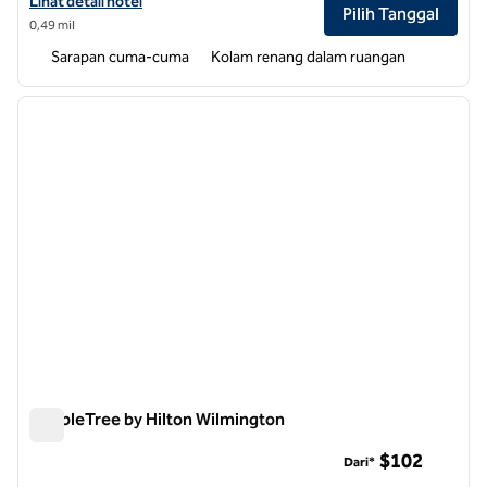
Lihat detail hotel untuk Embassy Suites by Hilton Wilmington Riverfr
Lihat detail hotel
Pilih Tanggal
0,49 mil
Sarapan cuma-cuma
Kolam renang dalam ruangan
1
/
12
gambar sebelumnya
gambar
1 dari 12
DoubleTree by Hilton Wilmington
DoubleTree by Hilton Wilmington
$102
Dari*