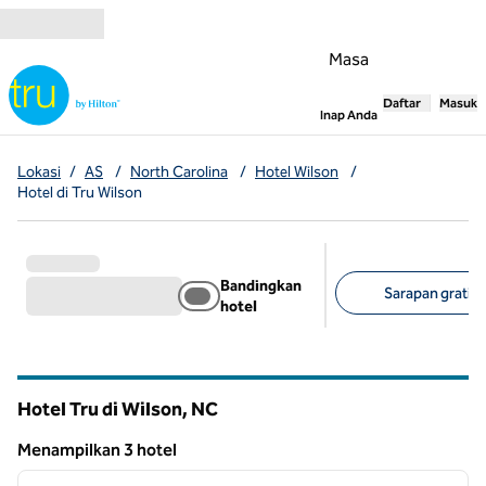
Lompati ke Konten
Masa
Daftar
Masuk
,
Membuka tab
Inap Anda
Lokasi
/
AS
/
North Carolina
/
Hotel Wilson
/
Hotel di Tru Wilson
Bandingkan
Sarapan gratis (
hotel
Filter yang disarank
Hotel Tru di Wilson,
NC
North Carolina
Menampilkan 3 hotel
1
/
12
Menampilkan 3 hotel
gambar sebelumnya
gambar
1 dari 12