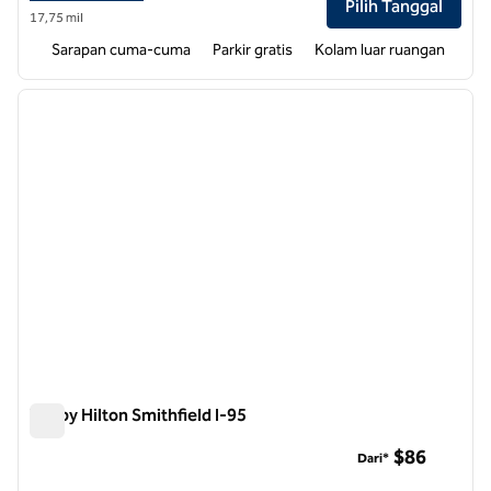
Pilih Tanggal
17,75 mil
Sarapan cuma-cuma
Parkir gratis
Kolam luar ruangan
1
/
12
gambar sebelumnya
gambar
1 dari 12
Tru by Hilton Smithfield I-95
Tru by Hilton Smithfield I-95
$86
Dari*