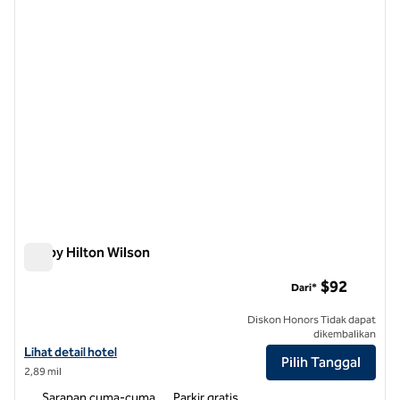
Tru by Hilton Wilson
Tru by Hilton Wilson
$92
Dari*
Diskon Honors Tidak dapat
dikembalikan
Lihat detail hotel untuk Tru by Hilton Wilson
Lihat detail hotel
Pilih Tanggal
2,89 mil
Sarapan cuma-cuma
Parkir gratis