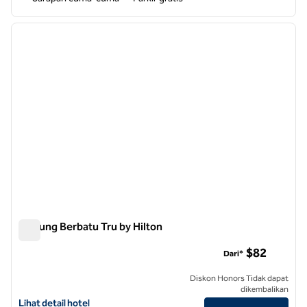
1
/
12
gambar sebelumnya
gambar
1 dari 12
Gunung Berbatu Tru by Hilton
Gunung Berbatu Tru by Hilton
$82
Dari*
Diskon Honors Tidak dapat
dikembalikan
Lihat detail hotel untuk Tru by Hilton Rocky Mount
Lihat detail hotel