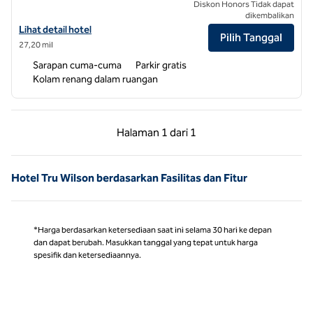
Diskon Honors Tidak dapat
dikembalikan
Lihat detail hotel untuk Tru by Hilton Smithfield I-95
Lihat detail hotel
Pilih Tanggal
27,20 mil
Sarapan cuma-cuma
Parkir gratis
Kolam renang dalam ruangan
Halaman Sebelumnya, 1 dari 1
Halaman Berikutnya,
Halaman
1 dari 1
Halaman 1 dari 1
Hotel Tru Wilson berdasarkan Fasilitas dan Fitur
*Harga berdasarkan ketersediaan saat ini selama 30 hari ke depan
dan dapat berubah. Masukkan tanggal yang tepat untuk harga
spesifik dan ketersediaannya.