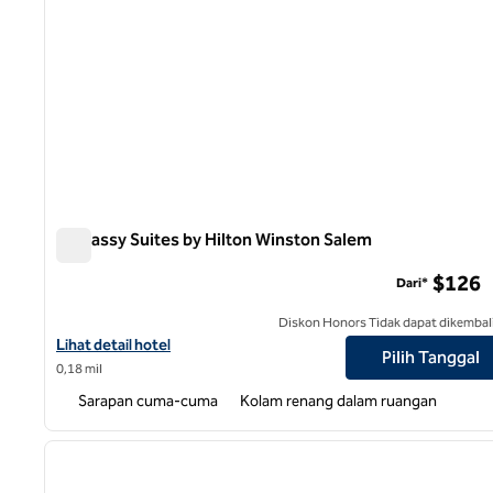
Embassy Suites by Hilton Winston Salem
Embassy Suites by Hilton Winston Salem
$126
Dari*
Diskon Honors Tidak dapat dikembal
Lihat detail hotel untuk Embassy Suites by Hilton Winston Salem
Lihat detail hotel
Pilih Tanggal
0,18 mil
Sarapan cuma-cuma
Kolam renang dalam ruangan
1
gambar sebelumnya
1 dari 12