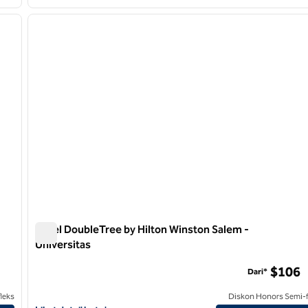
/
12
1
gambar berikutnya
gambar sebelumnya
1 dari 12
Hotel DoubleTree by Hilton Winston Salem -
Universitas
Hotel DoubleTree by Hilton Winston Salem - Universitas
$106
Dari*
leks
Diskon Honors Semi-f