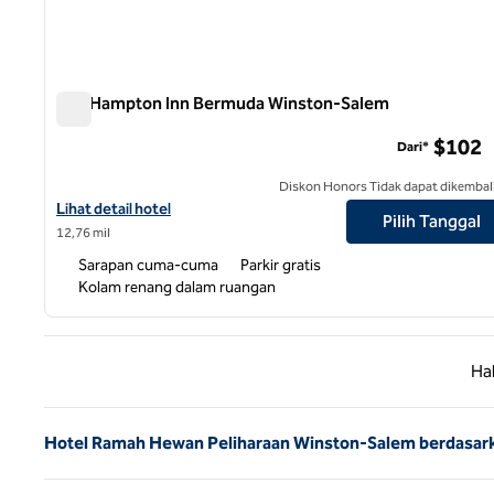
Lari Hampton Inn Bermuda Winston-Salem
Lari Hampton Inn Bermuda Winston-Salem
$102
Dari*
Diskon Honors Tidak dapat dikembal
Lihat detail hotel untuk Hampton Inn Bermuda Run Winston-Sal
Lihat detail hotel
Pilih Tanggal
12,76 mil
Sarapan cuma-cuma
Parkir gratis
Kolam renang dalam ruangan
Halaman
Ha
Hotel Ramah Hewan Peliharaan Winston-Salem berdasar