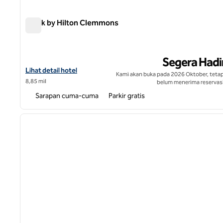
Spark by Hilton Clemmons
Spark by Hilton Clemmons
Segera Hadi
Lihat detail hotel untuk Spark by Hilton Clemmons
Lihat detail hotel
Kami akan buka pada 2026 Oktober, tetap
8,85 mil
belum menerima reservasi
Sarapan cuma-cuma
Parkir gratis
1
gambar sebelumnya
1 dari 12