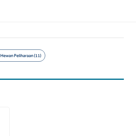
Hewan Peliharaan (11)
/
12
gambar berikutnya