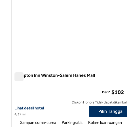
Hampton Inn Winston-Salem Hanes Mall
Hampton Inn Winston-Salem Hanes Mall
$102
Dari*
Diskon Honors Tidak dapat dikembal
Lihat detail hotel untuk Hampton Inn Winston-Salem Hanes Mall
Lihat detail hotel
Pilih Tanggal
4,37 mil
Sarapan cuma-cuma
Parkir gratis
Kolam luar ruangan