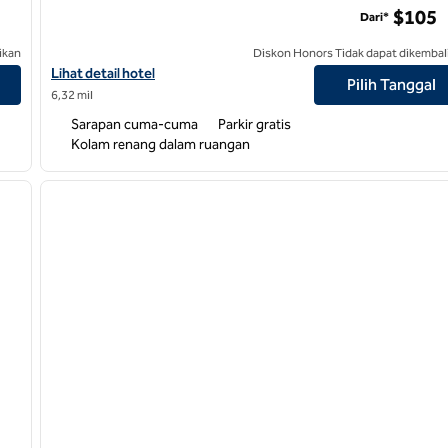
$105
Dari*
ikan
Diskon Honors Tidak dapat dikembal
y
Lihat detail hotel untuk Hampton Inn dan Suites-Winston-Salem
Lihat detail hotel
Pilih Tanggal
6,32 mil
Sarapan cuma-cuma
Parkir gratis
Kolam renang dalam ruangan
1
/
6
1
gambar berikutnya
gambar sebelumnya
1 dari 12