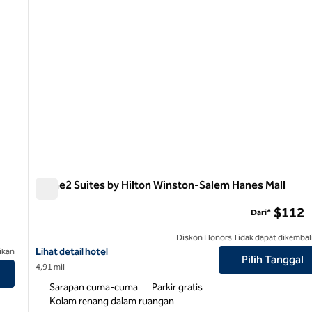
Home2 Suites by Hilton Winston-Salem Hanes Mall
Home2 Suites by Hilton Winston-Salem Hanes Mall
$112
Dari*
Diskon Honors Tidak dapat dikembal
Lihat detail hotel untuk Home2 Suites by Hilton Winston-Salem 
Lihat detail hotel
ikan
Pilih Tanggal
4,91 mil
Sarapan cuma-cuma
Parkir gratis
Kolam renang dalam ruangan