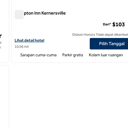
Hampton Inn Kernersville
Hampton Inn Kernersville
$103
Dari*
r
Diskon Honors Tidak dapat dikembal
Lihat detail hotel untuk Hampton Inn Kernersville
Lihat detail hotel
i
Pilih Tanggal
10,06 mil
.
Sarapan cuma-cuma
Parkir gratis
Kolam luar ruangan
/
12
gambar berikutnya