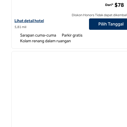
$78
Dari*
Diskon Honors Tidak dapat dikembal
Lihat detail hotel untuk Spark by Hilton Winston-Salem Universit
Lihat detail hotel
Pilih Tanggal
5,81 mil
Sarapan cuma-cuma
Parkir gratis
Kolam renang dalam ruangan
gambar sebelumnya
1 dari 6