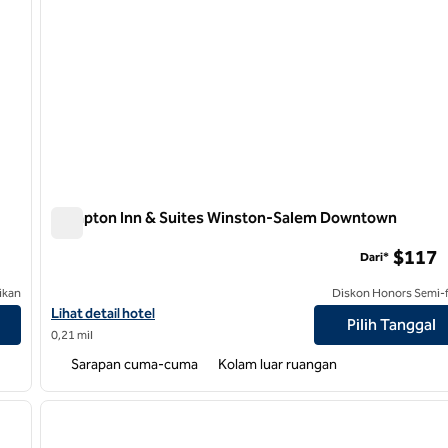
Hampton Inn & Suites Winston-Salem Downtown
Hampton Inn & Suites Winston-Salem Downtown
$117
Dari*
ikan
Diskon Honors Semi-f
Lihat detail hotel untuk Hampton Inn & Suites Winston-Salem 
Lihat detail hotel
Pilih Tanggal
0,21 mil
Sarapan cuma-cuma
Kolam luar ruangan
/
12
1
gambar berikutnya
gambar sebelumnya
1 dari 12