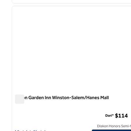
1
gambar sebelumnya
1 dari 12
Hilton Garden Inn Winston-Salem/Hanes Mall
Hilton Garden Inn Winston-Salem/Hanes Mall
$114
Dari*
Diskon Honors Semi-f