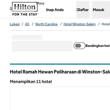
Lompati ke Konten
,
Membuka tab baru
Masa
0
Inap Anda
Daftar
Masuk
Lokasi
/
AS
/
North Carolina
/
Hotel Winston-Salem
/
Hote
Bandingkan hot
Hotel Ramah Hewan Peliharaan di Winston-Sa
North Carolina
Menampilkan 11 hotel
1
Menampilkan 11 hotel
gambar sebelumnya
1 dari 12