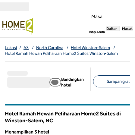
Lompati ke Konten
Masa
Daftar
Masuk
,
Membuka tab
Inap Anda
Lokasi
/
AS
/
North Carolina
/
Hotel Winston-Salem
/
Hotel Ramah Hewan Peliharaan Home2 Suites Winston-Salem
Bandingkan
Sarapan gratis (
hotel
Filter yang disarank
Hotel Ramah Hewan Peliharaan Home2 Suites di
Winston-Salem,
NC
North Carolina
Menampilkan 3 hotel
1
/
12