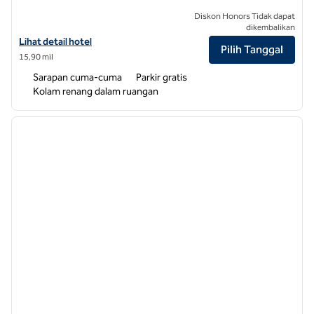
Diskon Honors Tidak dapat
dikembalikan
Lihat perincian hotel untuk Home2 Suites by Hilton Greensboro Airp
Lihat detail hotel
Pilih Tanggal
15,90 mil
Sarapan cuma-cuma
Parkir gratis
Kolam renang dalam ruangan
1
/
12
gambar sebelumnya
gambar
1 dari 12