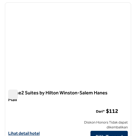
Menampilkan 3 hotel
gambar sebelumnya
gambar
1 dari 12
Home2 Suites by Hilton Winston-Salem Hanes
Mall
Home2 Suites by Hilton Winston-Salem Hanes Mall
$112
Dari*
Diskon Honors Tidak dapat
dikembalikan
Lihat detail hotel untuk Home2 Suites by Hilton Winston-Salem Hane
Lihat detail hotel