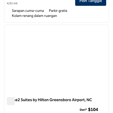
Pilih Tanggal
4,91 mil
Sarapan cuma-cuma
Parkir gratis
Kolam renang dalam ruangan
1
/
12
gambar sebelumnya
gambar
1 dari 12
Home2 Suites by Hilton Greensboro Airport, NC
Home2 Suites by Hilton Greensboro Airport, NC
$104
Dari*