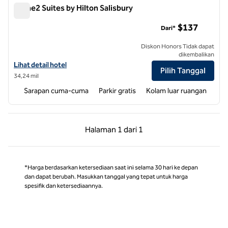
Home2 Suites by Hilton Salisbury
Home2 Suites by Hilton Salisbury
$137
Dari*
Diskon Honors Tidak dapat
dikembalikan
Lihat detail hotel untuk Home2 Suites by Hilton Salisbury
Lihat detail hotel
Pilih Tanggal
34,24 mil
Sarapan cuma-cuma
Parkir gratis
Kolam luar ruangan
Halaman Sebelumnya, 1 dari 1
Halaman Berikutnya,
Halaman
1 dari 1
Halaman 1 dari 1
*Harga berdasarkan ketersediaan saat ini selama 30 hari ke depan
dan dapat berubah. Masukkan tanggal yang tepat untuk harga
spesifik dan ketersediaannya.