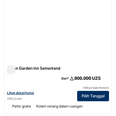
Hilton Garden Inn Samarkand
Hilton Garden Inn Samarkand
△ 800.000 UZS
Dari*
Hilton Sale Honors
Lihat detail hotel untuk Hilton Garden Inn Samarkand
Lihat detail hotel
Pilih Tanggal
195,11 mil
Parkir gratis
Kolam renang dalam ruangan
1
/
12