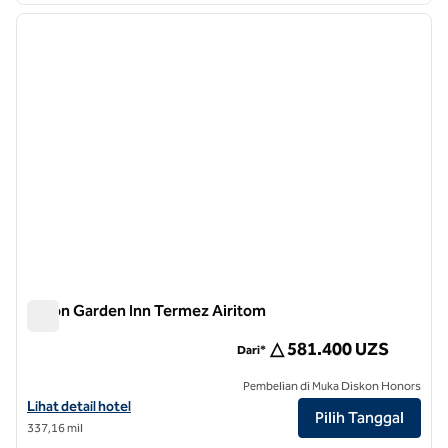
gambar sebelumnya
gambar
1 dari 12
Hilton Garden Inn Termez Airitom
Hilton Garden Inn Termez Airitom
△ 581.400 UZS
Dari*
Pembelian di Muka Diskon Honors
Lihat detail hotel untuk Hilton Garden Inn Termez Airitom
Lihat detail hotel
Pilih Tanggal
337,16 mil