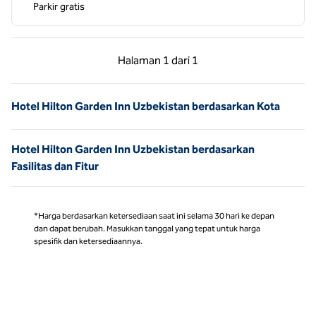
Parkir gratis
Halaman Sebelumnya, 1 dari 1
Halaman Berikutnya,
Halaman
1 dari 1
Halaman 1 dari 1
Hotel Hilton Garden Inn Uzbekistan berdasarkan Kota
Hotel Hilton Garden Inn Uzbekistan berdasarkan
Fasilitas dan Fitur
*Harga berdasarkan ketersediaan saat ini selama 30 hari ke depan
dan dapat berubah. Masukkan tanggal yang tepat untuk harga
spesifik dan ketersediaannya.