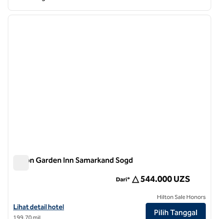
1
/
12
gambar sebelumnya
gambar
1 dari 12
Hilton Garden Inn Samarkand Sogd
Hilton Garden Inn Samarkand Sogd
△ 544.000 UZS
Dari*
Hilton Sale Honors
Lihat detail hotel untuk Hilton Garden Inn Samarkand Sogd
Lihat detail hotel
Pilih Tanggal
199,70 mil