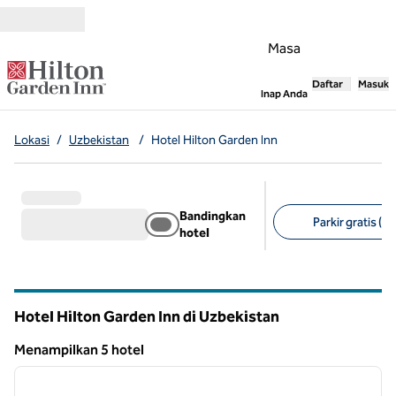
Lompati ke Konten
Masa
Daftar
Masuk
,
Membuka tab
Inap Anda
Lokasi
/
Uzbekistan
/
Hotel Hilton Garden Inn
Bandingkan
Parkir gratis (4)
hotel
Filter yang disarank
Hotel Hilton Garden Inn di Uzbekistan
Menampilkan 5 hotel
1
/
3
Menampilkan 5 hotel
gambar sebelumnya
gambar
1 dari 3