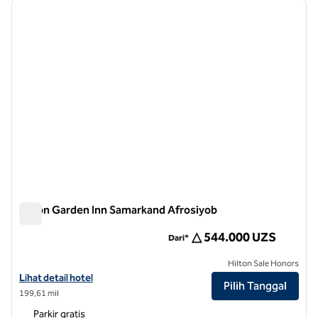
gambar sebelumnya
gambar
1 dari 12
Hilton Garden Inn Samarkand Afrosiyob
Hilton Garden Inn Samarkand Afrosiyob
△ 544.000 UZS
Dari*
Hilton Sale Honors
Lihat detail hotel untuk Hilton Garden Inn Samarkand Afrosiyob
Lihat detail hotel
Pilih Tanggal
199,61 mil
Parkir gratis