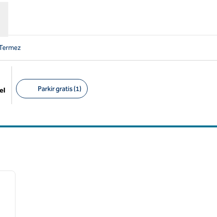
 Termez
Parkir gratis (1)
el
Filter yang disarankan
/
12
gambar berikutnya