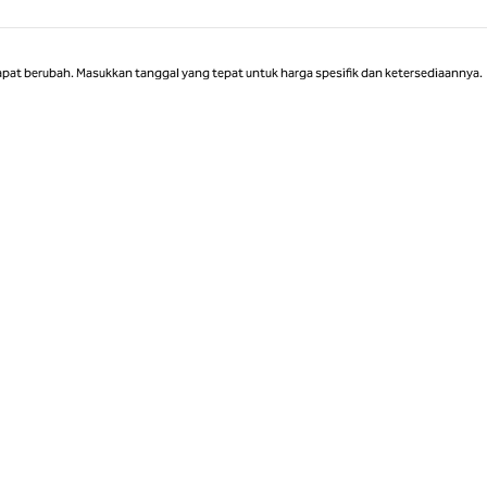
Halaman 1 dari 1
apat berubah. Masukkan tanggal yang tepat untuk harga spesifik dan ketersediaannya.