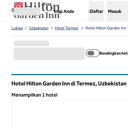
Lompati ke Konten
,
Membuka tab baru
Masa
0
Inap Anda
Daftar
Masuk
Lokasi
/
Uzbekistan
/
Hotel Termez
/
Hotel Hilton Garden Inn
Bandingkan hot
Hotel Hilton Garden Inn di Termez, Uzbekistan
Menampilkan 1 hotel
1
Menampilkan 1 hotel
gambar sebelumnya
1 dari 12