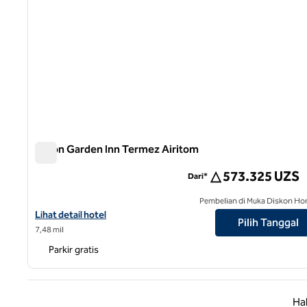
Hilton Garden Inn Termez Airitom
Hilton Garden Inn Termez Airitom
△ 573.325 UZS
Dari*
Pembelian di Muka Diskon Ho
Lihat detail hotel untuk Hilton Garden Inn Termez Airitom
Lihat detail hotel
Pilih Tanggal
7,48 mil
Parkir gratis
Halaman
Ha