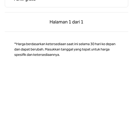
Halaman Sebelumnya, 1 dari 1
Halaman Berikutnya,
Halaman
1 dari 1
Halaman 1 dari 1
*Harga berdasarkan ketersediaan saat ini selama 30 hari ke depan
dan dapat berubah. Masukkan tanggal yang tepat untuk harga
spesifik dan ketersediaannya.