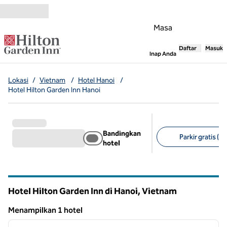
Lompati ke Konten
Masa
Daftar
Masuk
,
Membuka tab
Inap Anda
Lokasi
/
Vietnam
/
Hotel Hanoi
/
Hotel Hilton Garden Inn Hanoi
Bandingkan
Parkir gratis (1)
hotel
Filter yang disarank
Hotel Hilton Garden Inn di Hanoi, Vietnam
Menampilkan 1 hotel
1
/
11
Menampilkan 1 hotel
gambar sebelumnya
gambar
1 dari 11