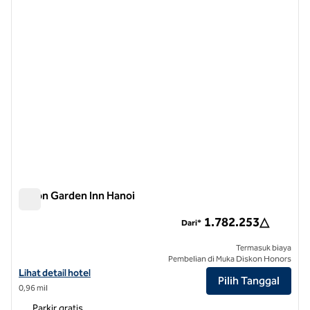
Hilton Garden Inn Hanoi
Hilton Garden Inn Hanoi
1.782.253△
Dari*
Termasuk biaya
Pembelian di Muka Diskon Honors
Lihat detail hotel untuk Hilton Garden Inn Hanoi
Lihat detail hotel
Pilih Tanggal
0,96 mil
Parkir gratis