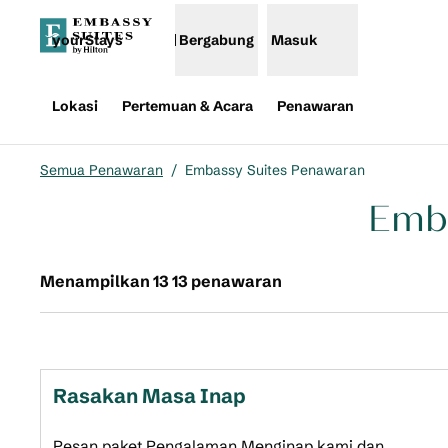
Lompati ke Konten
yourStays
Bergabung
Masuk
Lokasi
Pertemuan & Acara
Penawaran
Semua Penawaran
/
Embassy Suites Penawaran
Emba
Menampilkan 13 13 
Menampilkan 13 13 penawaran
Rasakan Masa Inap
Pesan paket Pengalaman Menginap kami dan