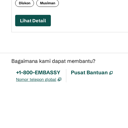
Diskon
Musiman
Lihat Detail
Bagaimana kami dapat membantu?
Telepon:
+1-800-EMBASSY
Pusat Bantuan
,
Buka 
,
Buka tab baru
Nomor telepon global