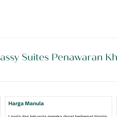
ssy Suites Penawaran K
penawaran
Harga Manula
Lansia dan keluarga mereka dapat berhemat hingga