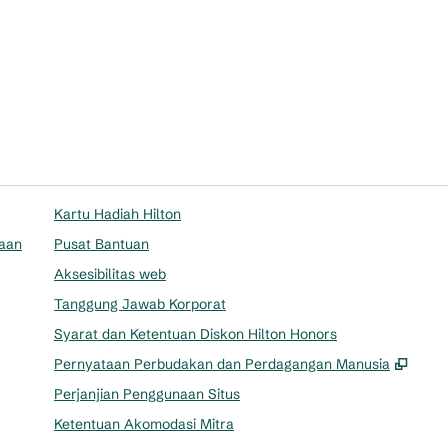
Kartu Hadiah Hilton
aan
Pusat Bantuan
Aksesibilitas web
Tanggung Jawab Korporat
Syarat dan Ketentuan Diskon Hilton Honors
,
Buka
Pernyataan Perbudakan dan Perdagangan Manusia
Perjanjian Penggunaan Situs
Ketentuan Akomodasi Mitra