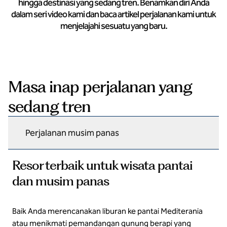
hingga destinasi yang sedang tren. Benamkan diri Anda
dalam seri video kami dan baca artikel perjalanan kami untuk
menjelajahi sesuatu yang baru.
Masa inap perjalanan yang
sedang tren
Perjalanan musim panas
Resor terbaik untuk wisata pantai
dan musim panas
Baik Anda merencanakan liburan ke pantai Mediterania
Domes Aulus Elounda All Inclusive Resort, Curio Collection by
Hilton
atau menikmati pemandangan gunung berapi yang