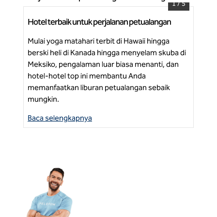
1
/
5
Hotel terbaik untuk perjalanan petualangan
Har
Grand Wailea, Resor Waldorf Astoria
rua
Mulai yoga matahari terbit di Hawaii hingga
Jel
berski heli di Kanada hingga menyelam skuba di
per
Meksiko, pengalaman luar biasa menanti, dan
Be
men
hotel-hotel top ini membantu Anda
memanfaatkan liburan petualangan sebaik
mungkin.
Baca selengkapnya
Ba