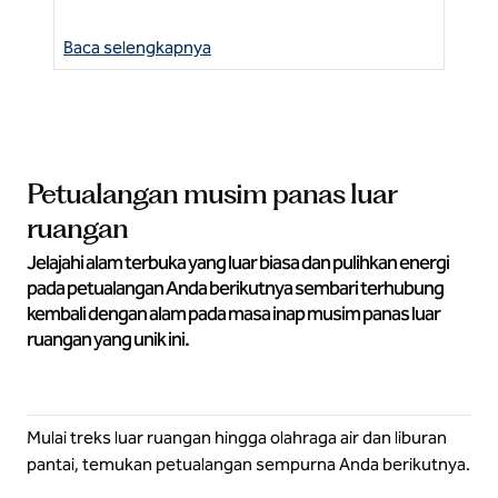
Baca selengkapnya
Ba
Petualangan musim panas luar
ruangan
Jelajahi alam terbuka yang luar biasa dan pulihkan energi
pada petualangan Anda berikutnya sembari terhubung
kembali dengan alam pada masa inap musim panas luar
ruangan yang unik ini.
Mulai treks luar ruangan hingga olahraga air dan liburan
pantai, temukan petualangan sempurna Anda berikutnya.