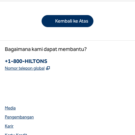
Kembali ke Atas
Bagaimana kami dapat membantu?
Telepon:
+1-800-HILTONS
,
Buka tab baru
Nomor telepon global
facebook
x
instagram
,
Buka tab baru
,
Buka tab baru
,
Buka tab baru
Media
Pengembangan
Karir