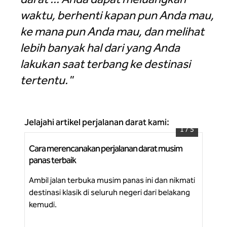
waktu, berhenti kapan pun Anda mau,
ke mana pun Anda mau, dan melihat
lebih banyak hal dari yang Anda
lakukan saat terbang ke destinasi
tertentu."
Jelajahi artikel perjalanan darat kami:
1
/
5
Cara merencanakan perjalanan darat musim
Per
Mulailah merencanakan perjalanan musim panas
panas terbaik
mu
Anda berikutnya
Ambil jalan terbuka musim panas ini dan nikmati
Te
destinasi klasik di seluruh negeri dari belakang
men
Be
kemudi.
yan
per