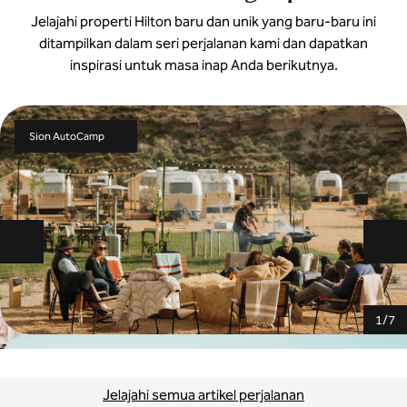
Jelajahi properti Hilton baru dan unik yang baru-baru ini
ditampilkan dalam seri perjalanan kami dan dapatkan
inspirasi untuk masa inap Anda berikutnya.
Sion AutoCamp
Slide sebelumnya
Sl
1
/
7
Jelajahi semua artikel perjalanan