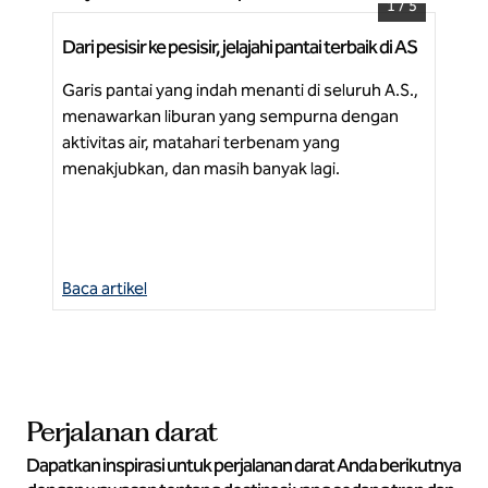
1
/
5
Dari pesisir ke pesisir, jelajahi pantai terbaik di AS
Car
Pantai Clearwater Hiatus, Curio Collection by
yan
Hilton
Garis pantai yang indah menanti di seluruh A.S.,
Des
menawarkan liburan yang sempurna dengan
men
aktivitas air, matahari terbenam yang
lib
menakjubkan, dan masih banyak lagi.
Be
Baca artikel
Bac
Perjalanan darat
Dapatkan inspirasi untuk perjalanan darat Anda berikutnya