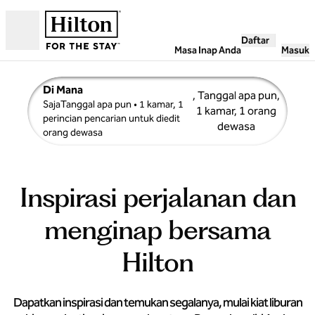
Lompati ke Konten
Daftar
Buka
Masa Inap Anda
Masuk
Di Mana
, Tanggal apa pun,
SajaTanggal apa pun
• 1 kamar, 1
1 kamar, 1 orang
perincian pencarian untuk diedit
dewasa
orang dewasa
Inspirasi perjalanan dan
menginap bersama
Hilton
Dapatkan inspirasi dan temukan segalanya, mulai kiat liburan