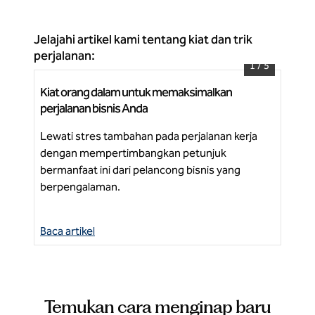
Jelajahi artikel kami tentang kiat dan trik
perjalanan:
1
/
5
Kiat orang dalam untuk memaksimalkan
5 k
Pusat Kongres Dunia Georgia Signia Hilton Atlanta
perjalanan bisnis Anda
Tin
Lewati stres tambahan pada perjalanan kerja
And
dengan mempertimbangkan petunjuk
pan
Be
bermanfaat ini dari pelancong bisnis yang
berpengalaman.
Baca artikel
Bac
Temukan cara menginap baru