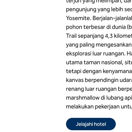
terjun yang melimpah, da
pengunjung yang lebih sed
Yosemite. Berjalan-jalanl
pohon terbesar di dunia (
Trail sepanjang 4,3 kilom
yang paling mengesankan
eksplorasi luar ruangan. 
utama taman nasional, sit
tetapi dengan kenyamanan
kanvas berpendingin udara
renang luar ruangan berpe
marshmallow di lubang ap
melakukan pekerjaan untu
Jelajahi hotel