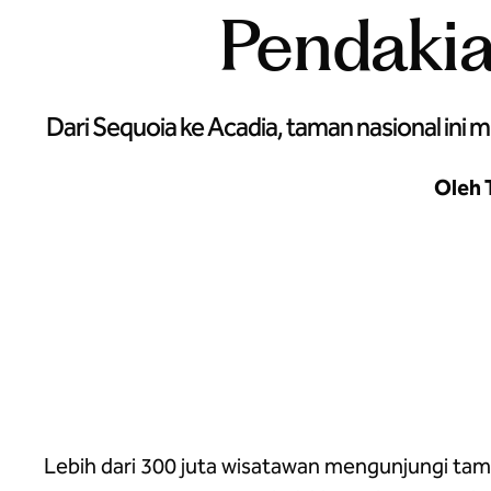
Pendakia
Dari Sequoia ke Acadia, taman nasional ini 
Oleh 
Jelajahi alam bebas yang luar biasa pada pendakian taman nasional And
Lebih dari 300 juta wisatawan mengunjungi taman