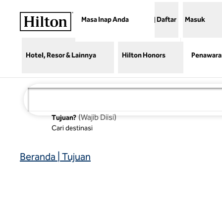
Lompati ke Konten
Masa Inap Anda
Daftar
Masuk
Hotel, Resor & Lainnya
Hilton Honors
Penawara
(
Wajib Diisi
)
Tujuan?
Cari destinasi
Beranda | Tujuan