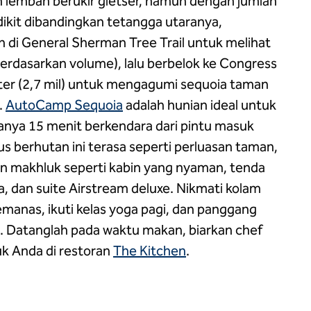
n lembah berukir gletser, namun dengan jumlah
ikit dibandingkan tetangga utaranya,
ah di General Sherman Tree Trail untuk melihat
berdasarkan volume), lalu berbelok ke Congress
eter (2,7 mil) untuk mengagumi sequoia taman
.
AutoCamp Sequoia
adalah hunian ideal untuk
Hanya 15 menit berkendara dari pintu masuk
us berhutan ini terasa seperti perluasan taman,
 makhluk seperti kabin yang nyaman, tenda
, dan suite Airstream deluxe. Nikmati kolam
manas, ikuti kelas yoga pagi, dan panggang
i. Datanglah pada waktu makan, biarkan chef
k Anda di restoran
The Kitchen
.