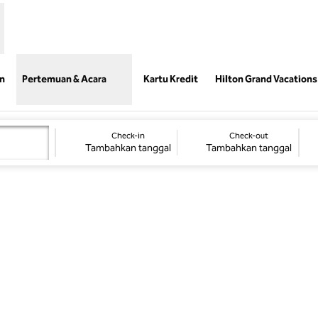
,
Buka tab baru
n
Pertemuan & Acara
Kartu Kredit
Hilton Grand Vacations
Check-in
Check-out
Tambahkan tanggal
Tambahkan tanggal