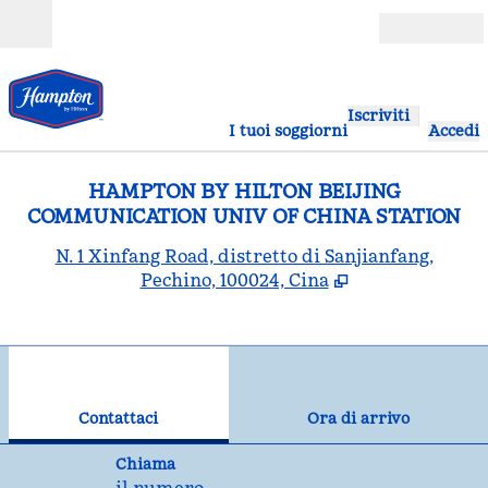
Vai al contenuto
Aperto
Iscriviti
I tuoi soggiorni
Accedi
HAMPTON BY HILTON BEIJING
COMMUNICATION UNIV OF CHINA STATION
,
A
N. 1 Xinfang Road, distretto di Sanjianfang,
Pechino, 100024, Cina
1
/
12
immagine precedente
imm
1 di 12
Contattaci
Contattaci
Ora di arrivo
Chiama
Chiama