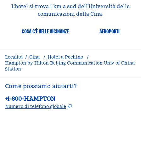
L'hotel si trova 1 km a sud dell'Università delle
comunicazioni della Cina.
COSA C’È NELLE VICINANZE
AEROPORTI
Località
/
Cina
/
Hotel a Pechino
/
Hampton by Hilton Beijing Communication Univ of China
Station
Come possiamo aiutarti?
Telefono:
+1-800-HAMPTON
,
Apre una nuova scheda
Numero di telefono globale
facebook
x
instagram
,
si apre in una nuova scheda
,
si apre in una nuova scheda
,
si apre in una nuova scheda