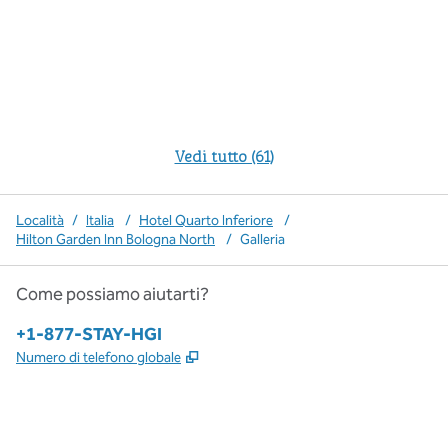
Vedi tutto (61)
Località
/
Italia
/
Hotel Quarto Inferiore
/
Hilton Garden Inn Bologna North
/
Galleria
Come possiamo aiutarti?
Telefono:
+1-877-STAY-HGI
,
Apre una nuova scheda
Numero di telefono globale
x
facebook
instagram
,
si apre in una nuova scheda
,
si apre in una nuova scheda
,
si apre in una nuova scheda