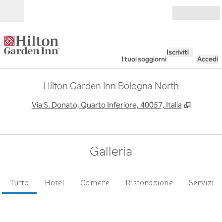
Vai al contenuto
Aperto
Iscriviti
I tuoi soggiorni
Accedi
Hilton Garden Inn Bologna North
,
Apre un
Via S. Donato, Quarto Inferiore, 40057, Italia
Galleria
Tutto
Hotel
Camere
Ristorazione
Servizi