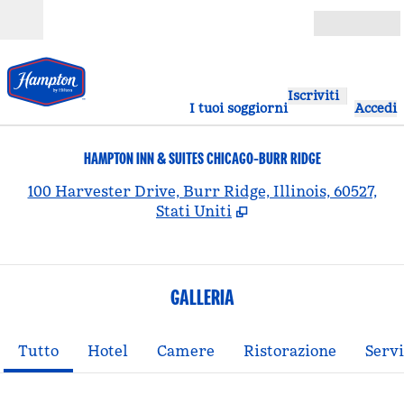
Vai al contenuto
Aperto
Iscriviti
I tuoi soggiorni
Accedi
HAMPTON INN & SUITES CHICAGO-BURR RIDGE
,
A
100 Harvester Drive, Burr Ridge, Illinois, 60527,
Stati Uniti
GALLERIA
Tutto
Hotel
Camere
Ristorazione
Servi