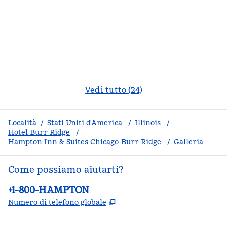
Vedi tutto (24)
Località
/
Stati Uniti
d'America
/
Illinois
/
Hotel Burr Ridge
/
Hampton Inn & Suites Chicago-Burr Ridge
/
Galleria
Come possiamo aiutarti?
Telefono:
+1-800-HAMPTON
,
Apre una nuova scheda
Numero di telefono globale