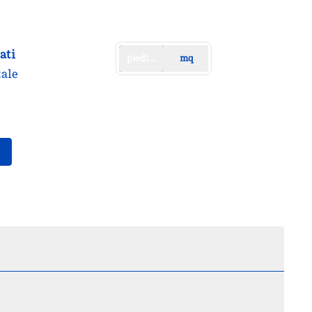
ati
piedi quadrati
mq
tale
,
apre una nuova scheda