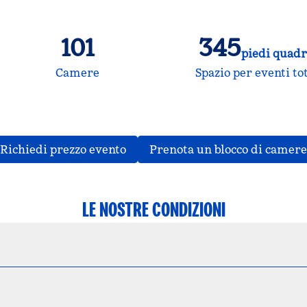
101
345
piedi quadr
Piedi quadrati
Camere
Spazio per eventi to
,
apre una nuova scheda
Richiedi prezzo evento
Prenota un blocco di camere
LE NOSTRE CONDIZIONI